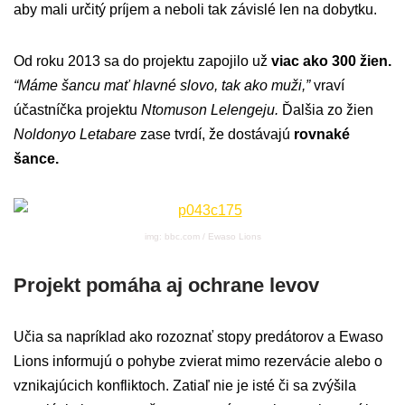
aby mali určitý príjem a neboli tak závislé len na dobytku.
Od roku 2013 sa do projektu zapojilo už
viac ako 300 žien.
“Máme šancu mať hlavné slovo, tak ako muži,”
vraví
účastníčka projektu
Ntomuson Lelengeju.
Ďalšia zo žien
Noldonyo Letabare
zase tvrdí, že dostávajú
rovnaké
šance.
img: bbc.com / Ewaso Lions
Projekt pomáha aj ochrane levov
Učia sa napríklad ako rozoznať stopy predátorov a Ewaso
Lions informujú o pohybe zvierat mimo rezervácie alebo o
vznikajúcich konfliktoch. Zatiaľ nie je isté či sa zvýšila