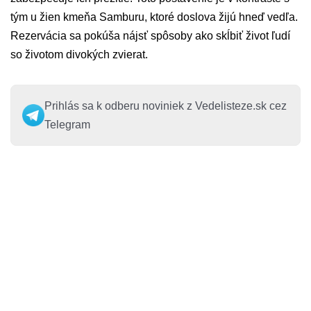
tým u žien kmeňa Samburu, ktoré doslova žijú hneď vedľa.
Rezervácia sa pokúša nájsť spôsoby ako skĺbiť život ľudí
so životom divokých zvierat.
Prihlás sa k odberu noviniek z Vedelisteze.sk cez
Telegram