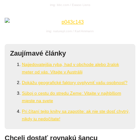
img: bbc.com / Ewaso Lions
img: naturepl.com / Karl Ammann
Zaujímavé články
Najjedovatejšia ryba, had v obchode alebo žralok
meter od vás. Vitajte v Austrálii
Dokážu geografické faktory ovplyvniť vašu osobnosť?
Súboj o cestu do stredu Zeme: Vitajte v najhblšom
mieste na svete
Pri čítaní tejto knihy sa zapotíte: ak nie ste dosť chytrý,
nikdy ju nedočítate!
Chceli dostať rovnakú šancu