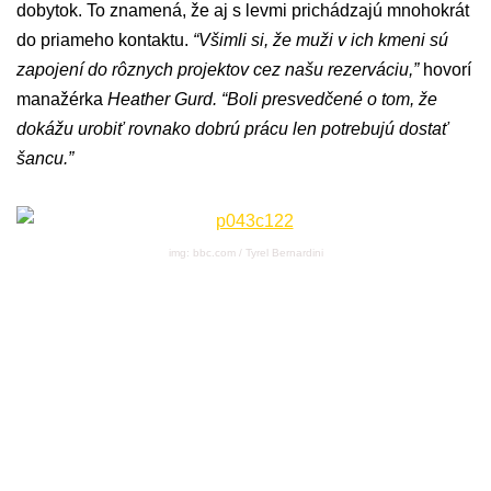
dobytok. To znamená, že aj s levmi prichádzajú mnohokrát
do priameho kontaktu.
“Všimli si, že muži v ich kmeni sú
zapojení do rôznych projektov cez našu rezerváciu,”
hovorí
manažérka
Heather Gurd. “Boli presvedčené o tom, že
dokážu urobiť rovnako dobrú prácu len potrebujú dostať
šancu.”
img: bbc.com / Tyrel Bernardini