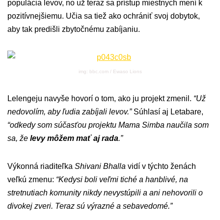
populácia levov, no už teraz sa prístup miestnych mení k
pozitívnejšiemu. Učia sa tiež ako ochrániť svoj dobytok,
aby tak predišli zbytočnému zabíjaniu.
img: bbc.com / Ewaso Lions
Lelengeju navyše hovorí o tom, ako ju projekt zmenil.
“Už
nedovolím, aby ľudia zabíjali levov.”
Súhlasí aj Letabare,
“odkedy som súčasťou projektu Mama Simba naučila som
sa, že
levy môžem mať aj rada
.”
Výkonná riaditeľka
Shivani Bhalla
vidí v týchto ženách
veľkú zmenu:
“Kedysi boli veľmi tiché a hanblivé, na
stretnutiach komunity nikdy nevystúpili a ani nehovorili o
divokej zveri. Teraz sú výrazné a sebavedomé.”