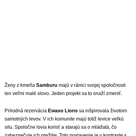
Ženy z kmeňa
Samburu
majú v rámci svojej spoločnosti
len veľmi malé slovo. Jeden projekt sa to snaží zmeniť.
Prírodná rezervácia
Ewaso Lions
sa inšpirovala životom
samotných levov. V ich komunite majú totiž levice veľkú
silu. Spoločne lovia korisť a starajú sa o mláďatá, čo
zabezpečuje ich prežitie. Toto postavenie je v kontraste s