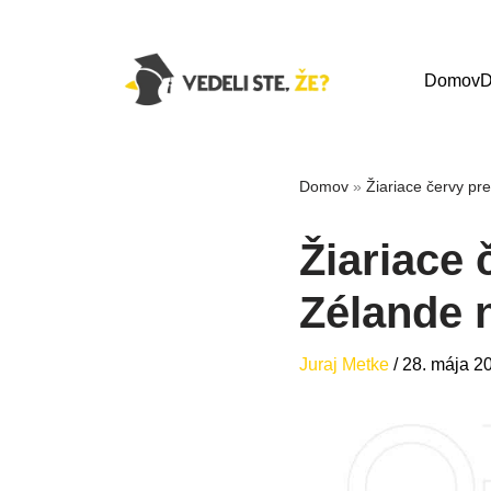
Domov
D
Domov
»
Žiariace červy p
Žiariace
Zélande 
Juraj Metke
/
28. mája 2