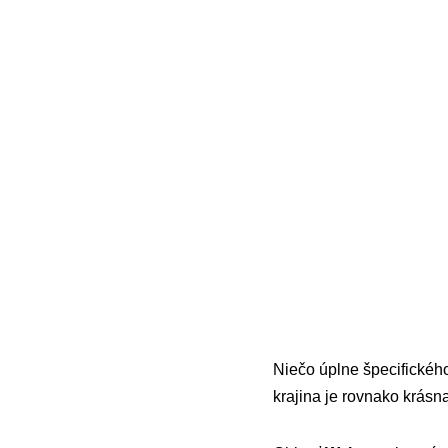
Niečo úplne špecifické
krajina je rovnako krás