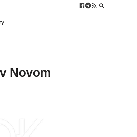
ty
u v Novom