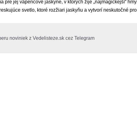
a pre jej vápencové jaskyne, v ktorých žije „najmagickejší“ hmy
reskujúce svetlo, ktoré rozžiari jaskyňu a vytvorí neskutočné pro
beru noviniek z Vedelisteze.sk cez Telegram