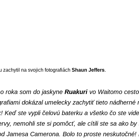
zachytil na svojich fotografiách
Shaun Jeffers
.
ho roka som do jaskyne
Ruakuri
vo Waitomo cestov
grafiami dokázal umelecky zachytiť tieto nádherné 
! Keď ste vypli čelovú baterku a všetko čo ste videli
rvy, nemohli ste si pomôcť, ale cítili ste sa ako by 
 od Jamesa Camerona. Bolo to proste neskutočné! 