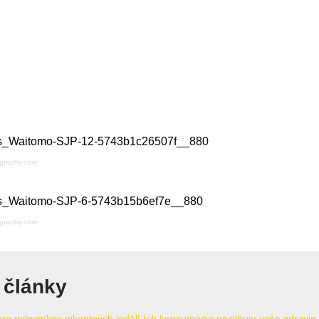
ography.com
ography.com
 články
re milovníkov pikantných jedál! Ich konzumácia posilňuje vaše zdravie