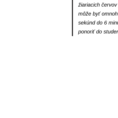
žiariacich červo
môže byť omnoho 
sekúnd do 6 minú
ponoriť do stude