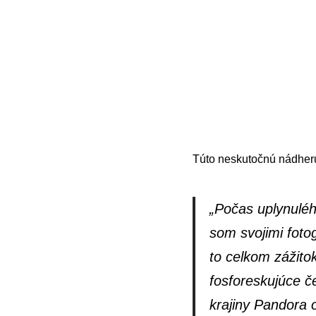
Túto neskutočnú nádheru 
„Počas uplynulé
som svojimi foto
to celkom zážitok
fosforeskujúce če
krajiny Pandora