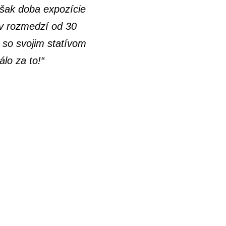
však doba expozície
 v rozmedzí od 30
 so svojim statívom
lo za to!“