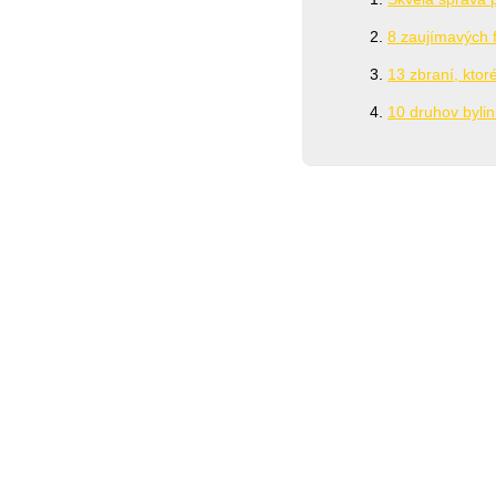
8 zaujímavých f
13 zbraní, ktor
10 druhov bylin