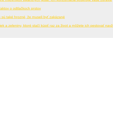
aktov o odtlačkoch prstov
é sú také hrozné, že museli byť zakázané
iek a zeleniny, ktoré stačí kúpiť raz za život a môžete ich pestovať nav