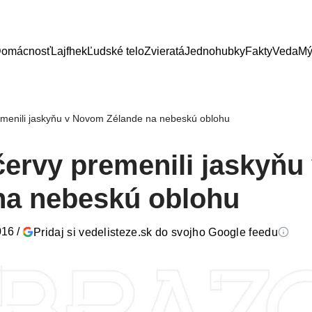
omácnosť
Lajfhek
Ľudské telo
Zvieratá
Jednohubky
Fakty
Veda
Mý
remenili jaskyňu v Novom Zélande na nebeskú oblohu
 červy premenili jaskyň
na nebeskú oblohu
016
/
Pridaj si vedelisteze.sk do svojho Google feedu