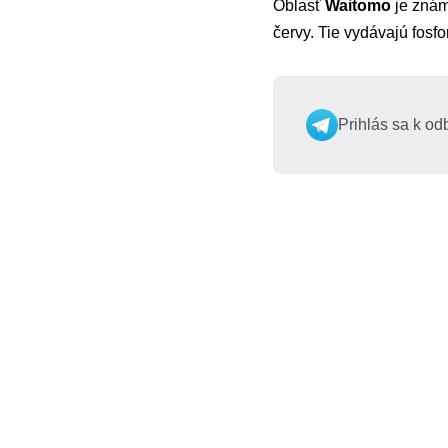
Oblasť
Waitomo
je znám
červy. Tie vydávajú fosfo
Prihlás sa k od