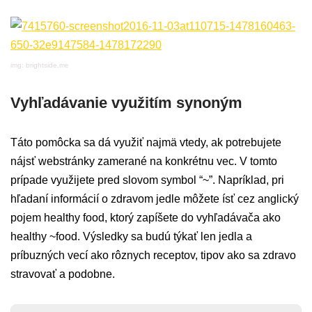
img: brightside.me
Vyhľadávanie využitím synoným
Táto pomôcka sa dá využiť najmä vtedy, ak potrebujete
nájsť webstránky zamerané na konkrétnu vec. V tomto
prípade využijete pred slovom symbol “~”. Napríklad, pri
hľadaní informácií o zdravom jedle môžete ísť cez anglický
pojem healthy food, ktorý zapíšete do vyhľadávača ako
healthy ~food. Výsledky sa budú týkať len jedla a
príbuzných vecí ako rôznych receptov, tipov ako sa zdravo
stravovať a podobne.