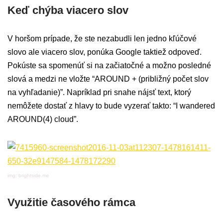
Keď chýba viacero slov
V horšom prípade, že ste nezabudli len jedno kľúčové
slovo ale viacero slov, ponúka Google taktiež odpoveď.
Pokúste sa spomenúť si na začiatočné a možno posledné
slová a medzi ne vložte “AROUND + (približný počet slov
na vyhľadanie)”. Napríklad pri snahe nájsť text, ktorý
nemôžete dostať z hlavy to bude vyzerať takto: “I wandered
AROUND(4) cloud”.
img: brightside.me
Využitie časového rámca