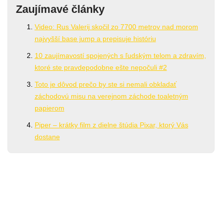
Zaujímavé články
Video: Rus Valerij skočil zo 7700 metrov nad morom
najvyšší base jump a prepisuje históriu
10 zaujímavostí spojených s ľudským telom a zdravím,
ktoré ste pravdepodobne ešte nepočuli #2
Toto je dôvod prečo by ste si nemali obkladať
záchodovú misu na verejnom záchode toaletným
papierom
Piper – krátky film z dielne štúdia Pixar, ktorý Vás
dostane