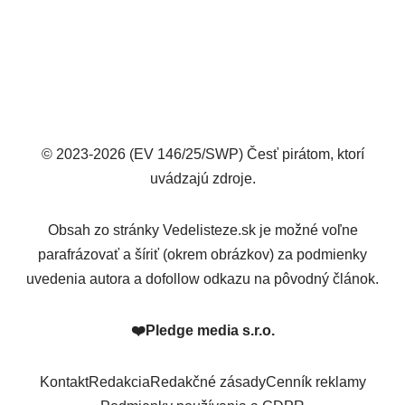
© 2023-2026 (EV 146/25/SWP) Česť pirátom, ktorí
uvádzajú zdroje.
Obsah zo stránky Vedelisteze.sk je možné voľne
parafrázovať a šíriť (okrem obrázkov) za podmienky
uvedenia autora a dofollow odkazu na pôvodný článok.
❤️
Pledge media s.r.o.
Kontakt
Redakcia
Redakčné zásady
Cenník reklamy