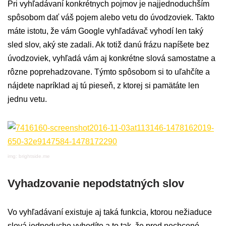
Pri vyhľadávaní konkrétnych pojmov je najjednoduchším
spôsobom dať váš pojem alebo vetu do úvodzoviek. Takto
máte istotu, že vám Google vyhľadávač vyhodí len taký
sled slov, aký ste zadali. Ak totiž danú frázu napíšete bez
úvodzoviek, vyhľadá vám aj konkrétne slová samostatne a
rôzne poprehadzovane. Týmto spôsobom si to uľahčíte a
nájdete napríklad aj tú pieseň, z ktorej si pamätáte len
jednu vetu.
img: brightside.me
Vyhadzovanie nepodstatných slov
Vo vyhľadávaní existuje aj taká funkcia, ktorou nežiaduce
slová jednoducho vyhodíte a to tak, že pred nechcené