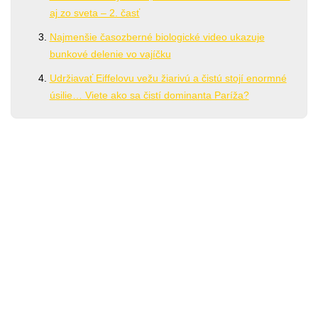
aj zo sveta – 2. časť
Najmenšie časozberné biologické video ukazuje
bunkové delenie vo vajíčku
Udržiavať Eiffelovu vežu žiarivú a čistú stojí enormné
úsilie… Viete ako sa čistí dominanta Paríža?