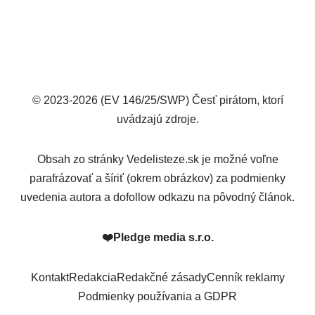
© 2023-2026 (EV 146/25/SWP) Česť pirátom, ktorí
uvádzajú zdroje.
Obsah zo stránky Vedelisteze.sk je možné voľne
parafrázovať a šíriť (okrem obrázkov) za podmienky
uvedenia autora a dofollow odkazu na pôvodný článok.
❤️
Pledge media s.r.o.
Kontakt
Redakcia
Redakčné zásady
Cenník reklamy
Podmienky používania a GDPR