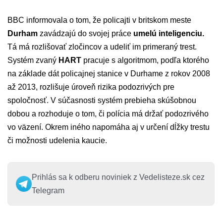
BBC informovala o tom, že policajti v britskom meste
Durham
zavádzajú do svojej práce
umelú inteligenciu.
Tá má rozlišovať zločincov a udeliť im primeraný trest.
Systém zvaný
HART
pracuje s algoritmom, podľa ktorého
na základe dát policajnej stanice v Durhame z rokov 2008
až 2013, rozlišuje úroveň rizika podozrivých pre
spoločnosť. V súčasnosti systém prebieha skúšobnou
dobou a rozhoduje o tom, či polícia má držať podozrivého
vo väzení. Okrem iného napomáha aj v určení dĺžky trestu
či možnosti udelenia kaucie.
Prihlás sa k odberu noviniek z Vedelisteze.sk cez
Telegram