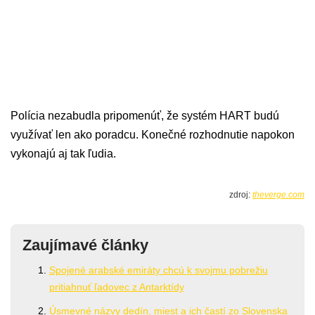
Polícia nezabudla pripomenúť, že systém HART budú
využívať len ako poradcu. Konečné rozhodnutie napokon
vykonajú aj tak ľudia.
zdroj:
theverge.com
Zaujímavé články
Spojené arabské emiráty chcú k svojmu pobrežiu
pritiahnuť ľadovec z Antarktídy
Úsmevné názvy dedín, miest a ich častí zo Slovenska