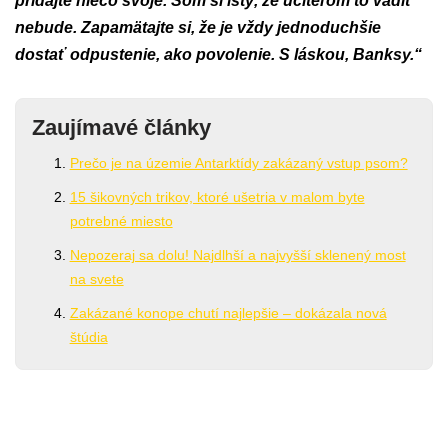
pridajte niečo svoje. Som si istý, že učiteľom to vadiť
nebude. Zapamätajte si, že je vždy jednoduchšie
dostať odpustenie, ako povolenie. S láskou, Banksy.“
Zaujímavé články
Prečo je na územie Antarktídy zakázaný vstup psom?
15 šikovných trikov, ktoré ušetria v malom byte
potrebné miesto
Nepozeraj sa dolu! Najdlhší a najvyšší sklenený most
na svete
Zakázané konope chutí najlepšie – dokázala nová
štúdia