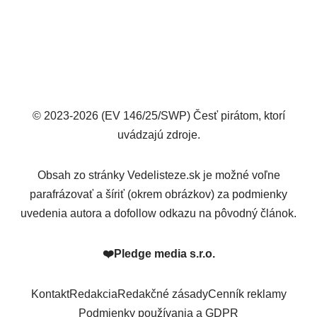
© 2023-2026 (EV 146/25/SWP) Česť pirátom, ktorí
uvádzajú zdroje.
Obsah zo stránky Vedelisteze.sk je možné voľne
parafrázovať a šíriť (okrem obrázkov) za podmienky
uvedenia autora a dofollow odkazu na pôvodný článok.
❤️
Pledge media s.r.o.
Kontakt
Redakcia
Redakčné zásady
Cenník reklamy
Podmienky používania a GDPR