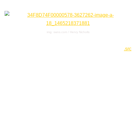
img: swns.com / Henry Nicholls
.src