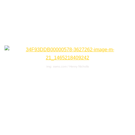
img: swns.com / Henry Nicholls