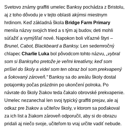
Svetovo známy graffiti umelec Banksy pochádza z Bristolu,
aj z toho dôvodu je v tejto oblasti akýmsi miestnym
hrdinom. Keď základná škola
Bridge Farm Primary
menila názvy svojich tried a s tým aj budov, deti mohli
súťažiť a vymýšľať nové. Napokon boli víťazné štyri –
Brunel, Cabot, Blackbeard a Banksy.
Len sedemročný
chlapec
Charlie Luka
bol pôvodcom tohto názvu,
„vybral
som si Banksyho pretože je veľmi kreatívny, keď som
prišiel do školy a videl som ten obraz bol som prekvapený
a šokovaný zároveň.“
Banksy sa do areálu školy dostal
potajomky počas prázdnin po ukončení polroka. Po
návrate do školy žiakov teda čakalo obrovské prekvapenie.
Umelec nezanechal len svoj typický graffiti prejav, ale aj
odkaz pre žiakov a učiteľov školy, v ktorom sa poďakoval
za ich list a žiakom zároveň odporučil, aby si do obrazu
pridali aj niečo svoje, učiteľom to vraj určite vadiť nebude.