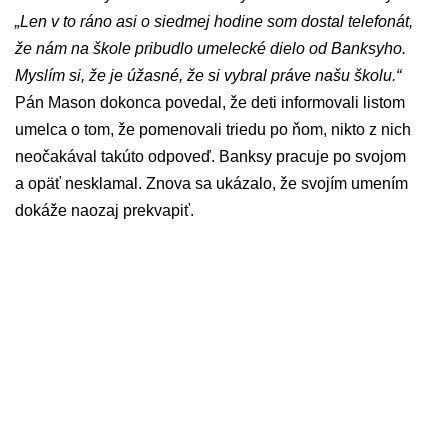
„Len v to ráno asi o siedmej hodine som dostal telefonát,
že nám na škole pribudlo umelecké dielo od Banksyho.
Myslím si, že je úžasné, že si vybral práve našu školu.“
Pán Mason dokonca povedal, že deti informovali listom
umelca o tom, že pomenovali triedu po ňom, nikto z nich
neočakával takúto odpoveď. Banksy pracuje po svojom
a opäť nesklamal. Znova sa ukázalo, že svojím umením
dokáže naozaj prekvapiť.