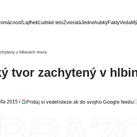
omácnosť
Lajfhek
Ľudské telo
Zvieratá
Jednohubky
Fakty
Veda
Mý
achytený v hlbinách mora
ý tvor zachytený v hlbi
ríla 2015
/
Pridaj si vedelisteze.sk do svojho Google feedu