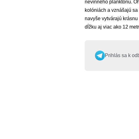
nevinného planktónu. Oh
kolóniách a vznášajú sa
navyše vytvárajú krásnu 
dĺžku aj viac ako 12 metr
Prihlás sa k od