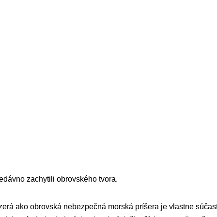
dávno zachytili obrovského tvora.
yzerá ako obrovská nebezpečná morská príšera je vlastne súčas