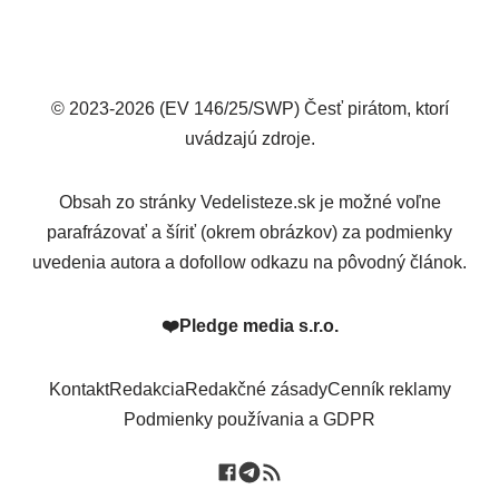
© 2023-2026 (EV 146/25/SWP) Česť pirátom, ktorí
uvádzajú zdroje.
Obsah zo stránky Vedelisteze.sk je možné voľne
parafrázovať a šíriť (okrem obrázkov) za podmienky
uvedenia autora a dofollow odkazu na pôvodný článok.
❤️
Pledge media s.r.o.
Kontakt
Redakcia
Redakčné zásady
Cenník reklamy
Podmienky používania a GDPR