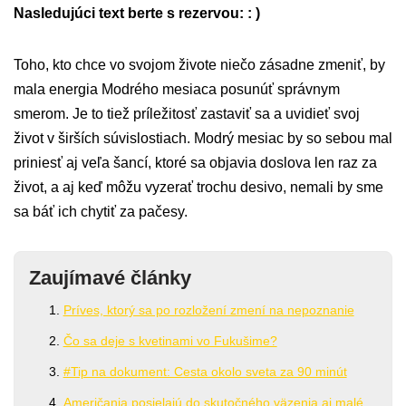
Nasledujúci text berte s rezervou: : )
Toho, kto chce vo svojom živote niečo zásadne zmeniť, by
mala energia Modrého mesiaca posunúť správnym
smerom. Je to tiež príležitosť zastaviť sa a uvidieť svoj
život v širších súvislostiach. Modrý mesiac by so sebou mal
priniesť aj veľa šancí, ktoré sa objavia doslova len raz za
život, a aj keď môžu vyzerať trochu desivo, nemali by sme
sa báť ich chytiť za pačesy.
Zaujímavé články
Príves, ktorý sa po rozložení zmení na nepoznanie
Čo sa deje s kvetinami vo Fukušime?
#Tip na dokument: Cesta okolo sveta za 90 minút
Američania posielajú do skutočného väzenia aj malé