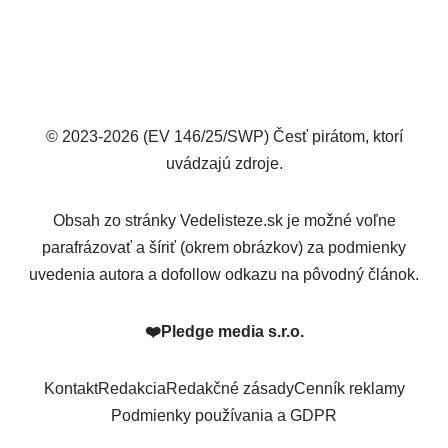
© 2023-2026 (EV 146/25/SWP) Česť pirátom, ktorí
uvádzajú zdroje.
Obsah zo stránky Vedelisteze.sk je možné voľne
parafrázovať a šíriť (okrem obrázkov) za podmienky
uvedenia autora a dofollow odkazu na pôvodný článok.
❤️
Pledge media s.r.o.
Kontakt
Redakcia
Redakčné zásady
Cenník reklamy
Podmienky používania a GDPR