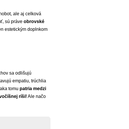
hobot, ale aj celková
ť, sú práve
obrovské
len estetickým doplnkom
chov sa odlišujú
javujú empatiu, trúchlia
vďaka tomu
patria medzi
očíšnej ríši!
Ale načo