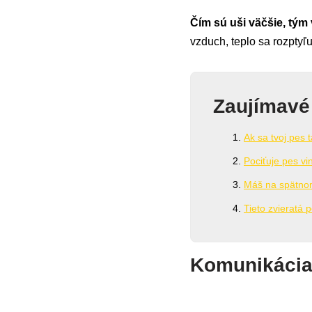
Čím sú uši väčšie, tým 
vzduch, teplo sa rozptyľ
Zaujímavé
Ak sa tvoj pes
Pociťuje pes vi
Máš na spätnom 
Tieto zvieratá 
Komunikácia 