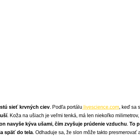
stú sieť krvných ciev
. Podľa portálu
livescience.com
, keď sa 
 uší
. Koža na ušiach je veľmi tenká, má len niekoľko milimetrov,
on navyše kýva ušami, čím zvyšuje prúdenie vzduchu
.
To p
a späť do tela
. Odhaduje sa, že slon môže takto presmerovať a