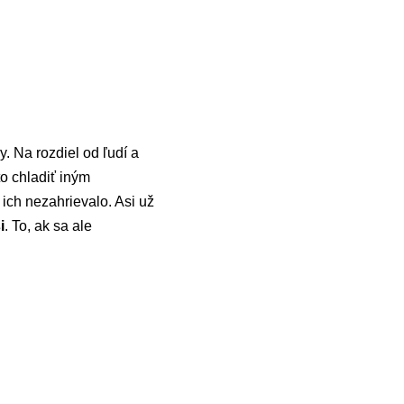
. Na rozdiel od ľudí a
to chladiť iným
y ich nezahrievalo. Asi už
i
. To, ak sa ale