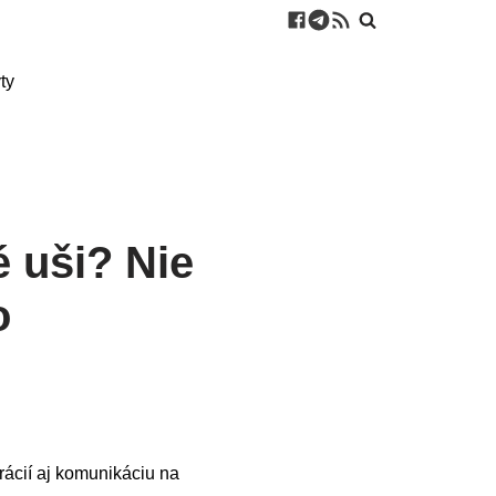
ty
é uši? Nie
o
rácií aj komunikáciu na