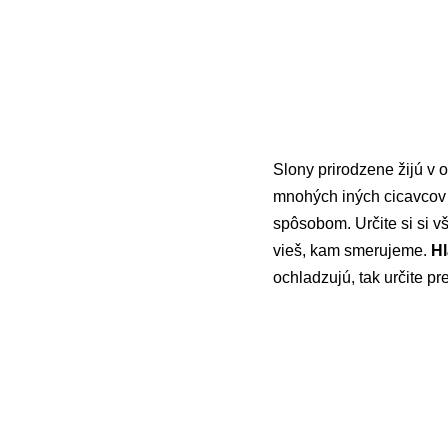
Slony prirodzene žijú v 
mnohých iných cicavco
spôsobom. Určite si si v
vieš, kam smerujeme.
Hl
ochladzujú, tak určite pr