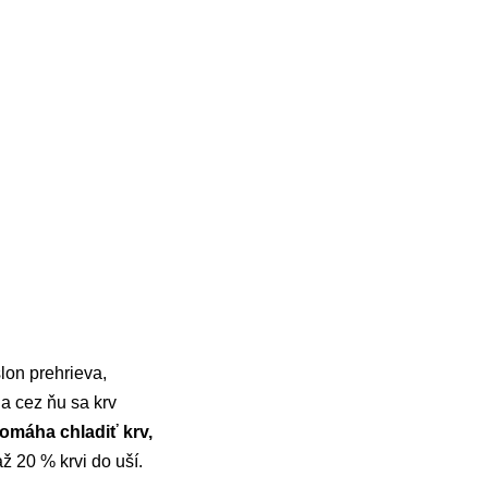
slon prehrieva,
 a cez ňu sa krv
omáha chladiť krv,
ž 20 % krvi do uší.