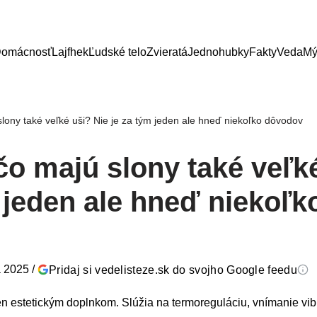
omácnosť
Lajfhek
Ľudské telo
Zvieratá
Jednohubky
Fakty
Veda
Mý
slony také veľké uši? Nie je za tým jeden ale hneď niekoľko dôvodov
čo majú slony také veľk
 jeden ale hneď niekoľk
a 2025
/
Pridaj si vedelisteze.sk do svojho Google feedu
len estetickým doplnkom. Slúžia na termoreguláciu, vnímanie vib