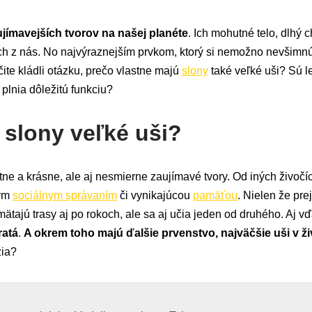
ujímavejších tvorov na našej planéte
. Ich mohutné telo, dlhý c
 z nás. No najvýraznejším prvkom, ktorý si nemožno nevšimnú
čite kládli otázku, prečo vlastne majú
slony
také veľké uši? Sú 
plnia dôležitú funkciu?
 slony veľké uši?
tne a krásne, ale aj nesmierne zaujímavé tvory. Od iných živočí
ným
sociálnym správaním
či vynikajúcou
pamäťou
. Nielen že pre
amätajú trasy aj po rokoch, ale sa aj učia jeden od druhého. Aj 
ratá
.
A okrem toho majú ďalšie prvenstvo, najväčšie uši v živ
žia?