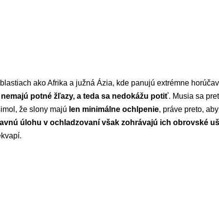
oblastiach ako Afrika a južná Ázia, kde panujú extrémne horúčavy
v
nemajú potné žľazy, a teda sa nedokážu potiť
. Musia sa pre
šimol, že slony majú
len minimálne ochlpenie
, práve preto, ab
avnú úlohu v ochladzovaní však zohrávajú ich obrovské uš
ekvapí.