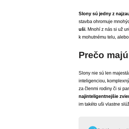
Slony sú jedny z najza
stavba ohromuje mnohých
uši
. Mnohí z nás si už ur
k mohutnému telu, alebo 
Prečo majú
Slony nie sú len majestá
inteligenciou, komplex
za členmi rodiny či si p
najinteligentnejšie zvie
im takéto uši vlastne slú