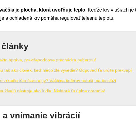
väčšia je plocha, ktorá uvoľňuje teplo
. Keďže krv v ušiach je 
uje a ochladená krv pomáha regulovať telesnú teplotu.
 články
 takto správa, pravdepodobne prechádza pubertou!
nu tak ako človek, keď niečo zlé vyvedie? Odpoveď ťa určite prekvapí
zrkadle túto čiaru aj ty? Väčšina šoférov netuší, na čo slúži
používajú nástroje ako ľudia. Niektoré ťa úplne ohromia!
a vnímanie vibrácií