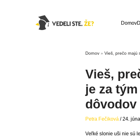
Domov
D
Domov
»
Vieš, prečo majú 
Vieš, pre
je za tým
dôvodov
Petra Fečiková
/
24. jún
Veľké slonie uši nie sú 