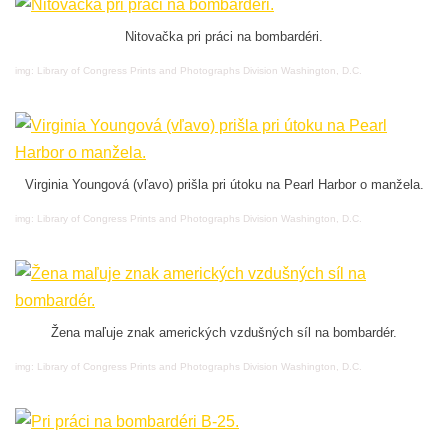
Nitovačka pri práci na bombardéri.
img: Library of Congress Prints and Photographs Division Washington, D.C.
Virginia Youngová (vľavo) prišla pri útoku na Pearl Harbor o manžela.
img: Library of Congress Prints and Photographs Division Washington, D.C.
Žena maľuje znak amerických vzdušných síl na bombardér.
img: Library of Congress Prints and Photographs Division Washington, D.C.