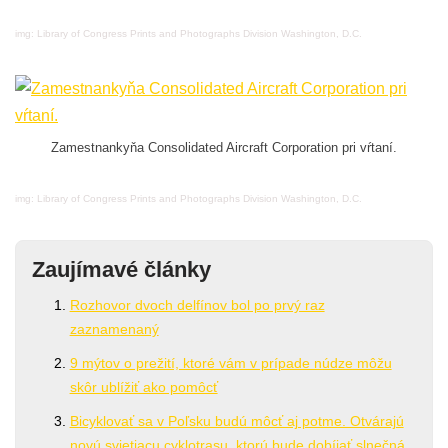
img: Library of Congress Prints and Photographs Division Washington, D.C.
Zamestnankyňa Consolidated Aircraft Corporation pri vŕtaní.
img: Library of Congress Prints and Photographs Division Washington, D.C.
Zaujímavé články
Rozhovor dvoch delfínov bol po prvý raz
zaznamenaný
9 mýtov o prežití, ktoré vám v prípade núdze môžu
skôr ublížiť ako pomôcť
Bicyklovať sa v Poľsku budú môcť aj potme. Otvárajú
novú svietiacu cyklotrasu, ktorú bude dobíjať slnečná