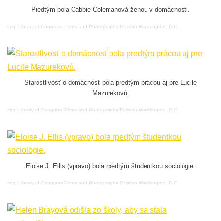
Predtým bola Cabbie Colemanová ženou v domácnosti.
img: Library of Congress Prints and Photographs Division Washington, D.C.
Starostlivosť o domácnosť bola predtým prácou aj pre Lucile
Mazurekovú.
img: Library of Congress Prints and Photographs Division Washington, D.C.
Eloise J. Ellis (vpravo) bola rpedtým študentkou sociológie.
img: Library of Congress Prints and Photographs Division Washington, D.C.