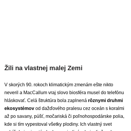
Žili na vlastnej malej Zemi
V skorých 90. rokoch klimatickým zmenám ešte nikto
neveril a MacCallum vraj slovo biosféra musel do telefónu
hláskovať. Celá štruktúra bola zaplnená
rôznymi druhmi
ekosystémov
od dažďového pralesu cez oceán s koralmi
až po savany, púšť, močariská či poľnohospodárske polia,
kde si tím vypestoval všetky plodiny. Ich vlastný svet