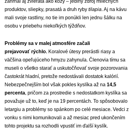
zahŕňal aj zvieratá ako kozy – jediný zdroj mliečnych
produktov, sliepky, prasatá a druh ryby
tilapia
. Aj na kávu
mali svoje rastliny, no tie im ponúkli len jednu šálku na
osobu v priebehu niekoľkých týždňov.
Problémy sa v malej atmosfére začali
prejavovať rýchlo.
Koralové útesy prerástli riasy a
väčšina opeľujúceho hmyzu zahynula. Členovia tímu sa
museli o všetko starať a uskutočňovať svoje pozorovania
častokrát hladní, pretože nedostávali dostatok kalórií.
Nebezpečnejším bol však pokles kyslíka až na
14,5
percenta
, pričom za prostredie s nedostatkom kyslíka sa
považuje už to, keď je na 19 percentách. To spôsobovalo
letargiu a problémy so spánkom po celé mesiace. Vedci z
vonku s nimi komunikovali a až mesiac pred ukončením
tohto projektu sa rozhodli vpustiť im ďalší kyslík.