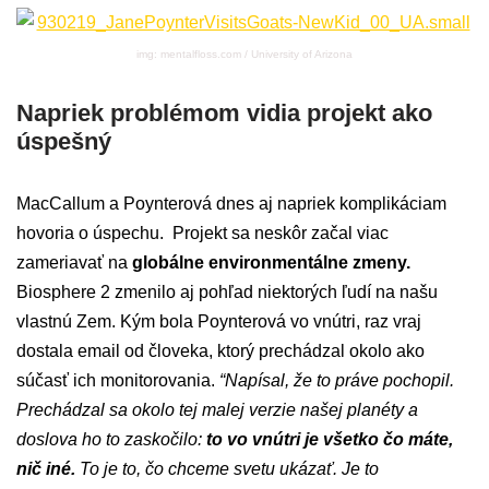
img: mentalfloss.com / University of Arizona
Napriek problémom vidia projekt ako
úspešný
MacCallum a Poynterová dnes aj napriek komplikáciam
hovoria o úspechu. Projekt sa neskôr začal viac
zameriavať na
globálne environmentálne zmeny.
Biosphere 2 zmenilo aj pohľad niektorých ľudí na našu
vlastnú Zem. Kým bola Poynterová vo vnútri, raz vraj
dostala email od človeka, ktorý prechádzal okolo ako
súčasť ich monitorovania.
“Napísal, že to práve pochopil.
Prechádzal sa okolo tej malej verzie našej planéty a
doslova ho to zaskočilo:
to vo vnútri je všetko čo máte,
nič iné.
To je to, čo chceme svetu ukázať. Je to