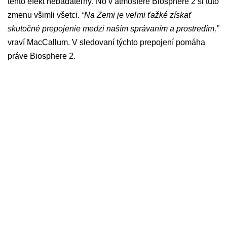
tento efekt nebadateľný. No v atmosfére Biosphere 2 si túto
zmenu všimli všetci.
“Na Zemi je veľmi ťažké získať
skutočné prepojenie medzi naším správaním a prostredím,”
vraví MacCallum. V sledovaní týchto prepojení pomáha
práve Biosphere 2.