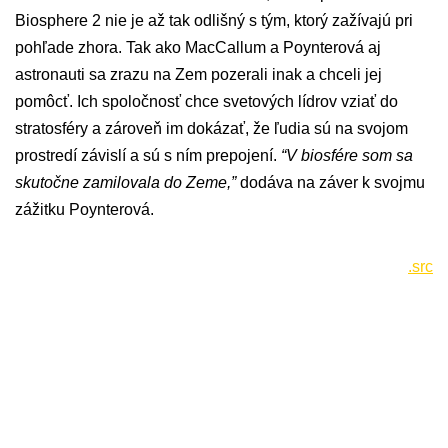
Biosphere 2 nie je až tak odlišný s tým, ktorý zažívajú pri
pohľade zhora. Tak ako MacCallum a Poynterová aj
astronauti sa zrazu na Zem pozerali inak a chceli jej
pomôcť. Ich spoločnosť chce svetových lídrov vziať do
stratosféry a zároveň im dokázať, že ľudia sú na svojom
prostredí závislí a sú s ním prepojení.
“V biosfére som sa
skutočne zamilovala do Zeme,”
dodáva na záver k svojmu
zážitku Poynterová.
.src