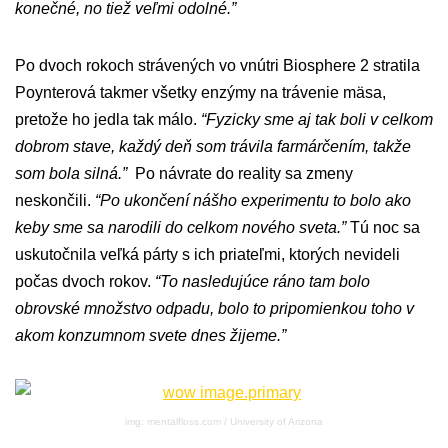
konečné, no tiež veľmi odolné.”
Po dvoch rokoch strávených vo vnútri Biosphere 2 stratila
Poynterová takmer všetky enzýmy na trávenie mäsa,
pretože ho jedla tak málo.
“Fyzicky sme aj tak boli v celkom
dobrom stave, každý deň som trávila farmárčením, takže
som bola silná.”
Po návrate do reality sa zmeny
neskončili.
“Po ukončení nášho experimentu to bolo ako
keby sme sa narodili do celkom nového sveta.”
Tú noc sa
uskutočnila veľká párty s ich priateľmi, ktorých nevideli
počas dvoch rokov.
“To nasledujúce ráno tam bolo
obrovské množstvo odpadu, bolo to pripomienkou toho v
akom konzumnom svete dnes žijeme.”
img: mentalfloss.com / University of Arizona