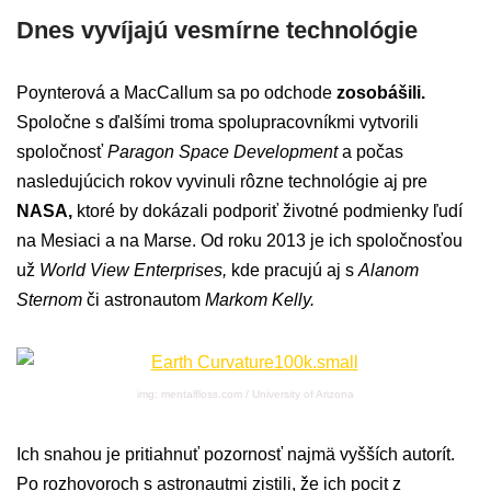
Dnes vyvíjajú vesmírne technológie
Poynterová a MacCallum sa po odchode
z
osobášili.
Spoločne s ďalšími troma spolupracovníkmi vytvorili
spoločnosť
Paragon Space Development
a počas
nasledujúcich rokov vyvinuli rôzne technológie aj pre
NASA,
ktoré by dokázali podporiť životné podmienky ľudí
na Mesiaci a na Marse. Od roku 2013 je ich spoločnosťou
už
World View Enterprises,
kde pracujú aj s
Alanom
Sternom
či astronautom
Markom Kelly.
img: mentalfloss.com / University of Arizona
Ich snahou je pritiahnuť pozornosť najmä vyšších autorít.
Po rozhovoroch s astronautmi zistili, že ich pocit z