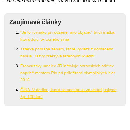
skutočne dokážeme učiť,”
vraví o začiatku MacCallum.
Zaujímavé články
“Je to rovnako prirodzené, ako objatie,” tvrdí matka,
ktorá dojčí 5-ročného syna
Tatérka pomáha ženám, ktoré vyviazli z domáceho
násilia. Jazvy prekrýva farebnými kvetmi.
Francúzsky umelec JR inštaluje obrovských atlétov
naprieč mestom Rio pri príležitosti olympijských hier
2016
ČÍNA: V dedine, ktorá sa nachádza vo vnútri jaskyne,
žije 100 ľudí