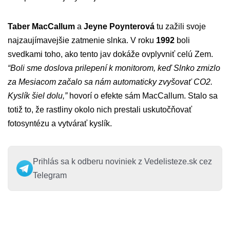
Taber MacCallum
a
Jeyne Poynterová
tu zažili svoje
najzaujímavejšie zatmenie slnka. V roku
1992
boli
svedkami toho, ako tento jav dokáže ovplyvniť celú Zem.
“Boli sme doslova prilepení k monitorom, keď Slnko zmizlo
za Mesiacom začalo sa nám automaticky zvyšovať CO2.
Kyslík šiel dolu,”
hovorí o efekte sám MacCallum. Stalo sa
totiž to, že rastliny okolo nich prestali uskutočňovať
fotosyntézu a vytvárať kyslík.
Prihlás sa k odberu noviniek z Vedelisteze.sk cez
Telegram