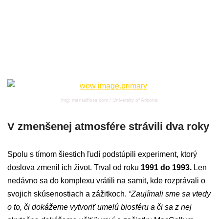
img: mentalfloss.com / University of Arizona
V zmenšenej atmosfére strávili dva roky
Spolu s tímom šiestich ľudí podstúpili experiment, ktorý
doslova zmenil ich život. Trval od roku
1991 do 1993.
Len
nedávno sa do komplexu vrátili na samit, kde rozprávali o
svojich skúsenostiach a zážitkoch.
“Zaujímali sme sa vtedy
o to, či dokážeme vytvoriť umelú biosféru a či sa z nej