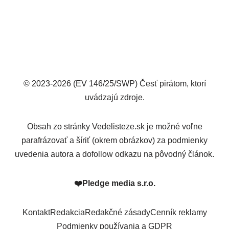
© 2023-2026 (EV 146/25/SWP) Česť pirátom, ktorí
uvádzajú zdroje.
Obsah zo stránky Vedelisteze.sk je možné voľne
parafrázovať a šíriť (okrem obrázkov) za podmienky
uvedenia autora a dofollow odkazu na pôvodný článok.
❤️
Pledge media s.r.o.
Kontakt
Redakcia
Redakčné zásady
Cenník reklamy
Podmienky používania a GDPR