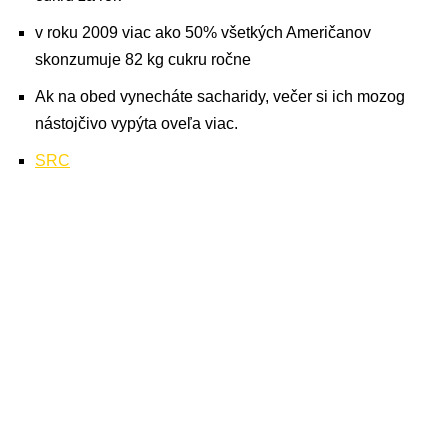
v roku 2009 viac ako 50% všetkých Američanov
skonzumuje 82 kg cukru ročne
Ak na obed vynecháte sacharidy, večer si ich mozog
nástojčivo vypýta oveľa viac.
SRC