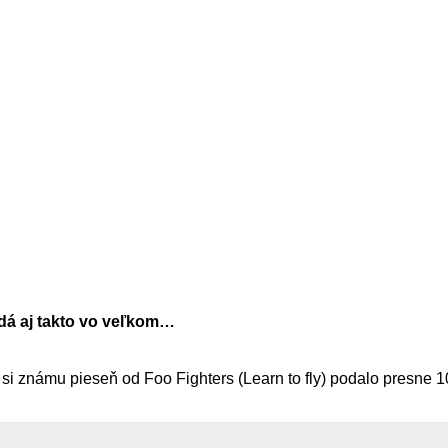
dá aj takto vo veľkom…
m si známu pieseň od Foo Fighters (Learn to fly) podalo presne 