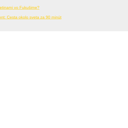
vetinami vo Fukušime?
nt: Cesta okolo sveta za 90 minút