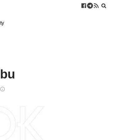
ty
dbu
u