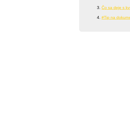
Čo sa deje s k
#Tip na dokume