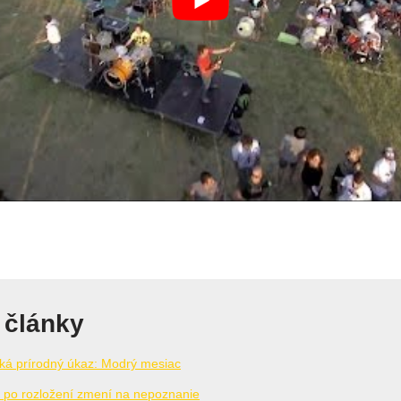
 články
aká prírodný úkaz: Modrý mesiac
sa po rozložení zmení na nepoznanie