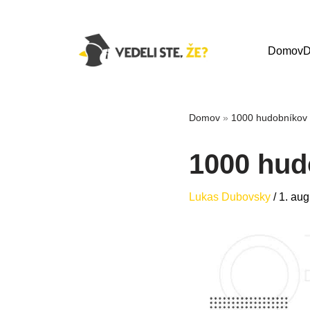
Domov
D
Domov
»
1000 hudobníkov 
1000 hud
Lukas Dubovsky
/
1. au