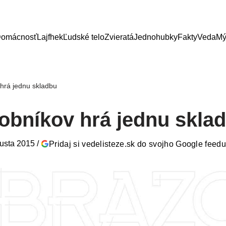
omácnosť
Lajfhek
Ľudské telo
Zvieratá
Jednohubky
Fakty
Veda
Mý
hrá jednu skladbu
obníkov hrá jednu skla
gusta 2015
/
Pridaj si vedelisteze.sk do svojho Google feed