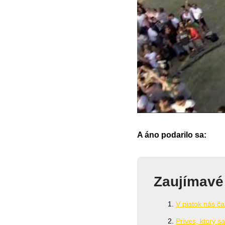
A áno podarilo sa:
Zaujímavé
V piatok nás č
Príves, ktorý 