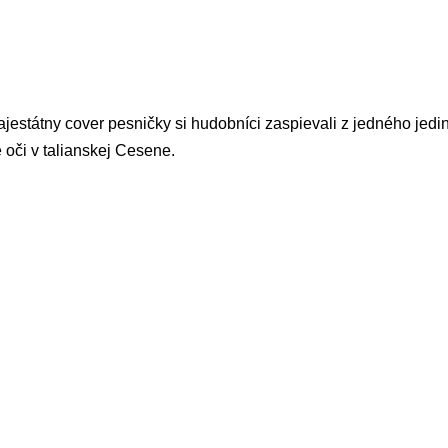
jestátny cover pesničky si hudobníci zaspievali z jedného jed
 oči v talianskej Cesene.