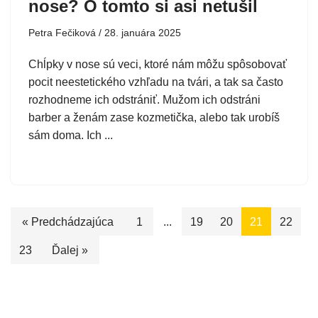
nose? O tomto si asi netušil
Petra Fečiková
28. januára 2025
Chĺpky v nose sú veci, ktoré nám môžu spôsobovať
pocit neestetického vzhľadu na tvári, a tak sa často
rozhodneme ich odstrániť. Mužom ich odstráni
barber a ženám zase kozmetička, alebo tak urobíš
sám doma. Ich ...
« Predchádzajúca
1
...
19
20
21
22
23
Ďalej »