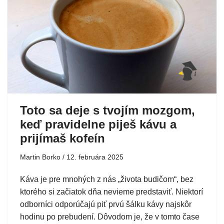
Toto sa deje s tvojím mozgom,
keď pravidelne piješ kávu a
prijímaš kofeín
Martin Borko
12. februára 2025
Káva je pre mnohých z nás „života budičom“, bez
ktorého si začiatok dňa nevieme predstaviť. Niektorí
odborníci odporúčajú piť prvú šálku kávy najskôr
hodinu po prebudení. Dôvodom je, že v tomto čase