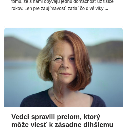
tomu, že s nami obývajú jednu domácnosť už tisíce
rokov. Len pre zaujímavosť, zatiaľ čo divé vlky ...
Vedci spravili prelom, ktorý
môže viesť k zásadne dlhšiemu