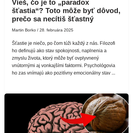
Vieš, čo je to „paradox
šťastia“? Toto môže byť dôvod,
prečo sa necítiš šťastný
Martin Borko
28. februára 2025
Šťastie je niečo, po čom túži každý z nás. Filozofi
ho definujú ako stav spokojnosti, naplnenia a
zmyslu života, ktorý môže byť ovplyvnený
vnútornými aj vonkajšími faktormi. Psychológovia
ho zas vnímajú ako pozitívny emocionálny stav ...