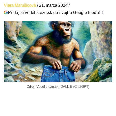
Viera Marušicová
/
21. marca 2024
/
Pridaj si vedelisteze.sk do svojho Google feedu
Zdroj: Vedelisteze.sk, DALL·E (ChatGPT)