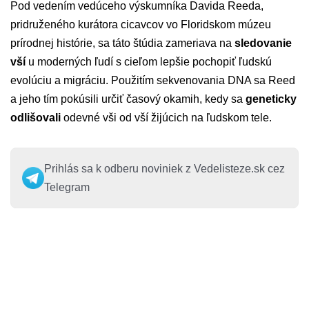
Pod vedením vedúceho výskumníka Davida Reeda,
pridruženého kurátora cicavcov vo Floridskom múzeu
prírodnej histórie, sa táto štúdia zameriava na
sledovanie
vší
u moderných ľudí s cieľom lepšie pochopiť ľudskú
evolúciu a migráciu. Použitím sekvenovania DNA sa Reed
a jeho tím pokúsili určiť časový okamih, kedy sa
geneticky
odlišovali
odevné vši od vší žijúcich na ľudskom tele.
Prihlás sa k odberu noviniek z Vedelisteze.sk cez
Telegram