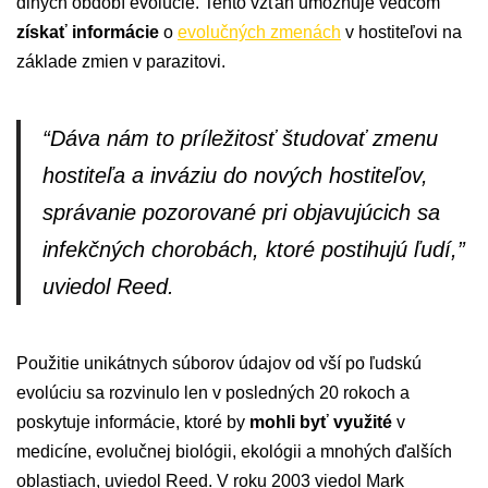
dlhých období evolúcie. Tento vzťah umožňuje vedcom
získať informácie
o
evolučných zmenách
v hostiteľovi na
základe zmien v parazitovi.
“Dáva nám to príležitosť študovať zmenu
hostiteľa a inváziu do nových hostiteľov,
správanie pozorované pri objavujúcich sa
infekčných chorobách, ktoré postihujú ľudí,”
uviedol Reed.
Použitie unikátnych súborov údajov od vší po ľudskú
evolúciu sa rozvinulo len v posledných 20 rokoch a
poskytuje informácie, ktoré by
mohli byť využité
v
medicíne, evolučnej biológii, ekológii a mnohých ďalších
oblastiach, uviedol Reed. V roku 2003 viedol Mark