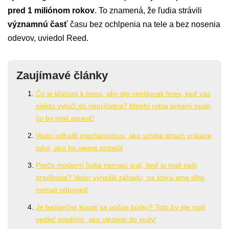
pred 1 miliónom rokov
. To znamená, že ľudia strávili
významnú časť
času bez ochlpenia na tele a bez nosenia
odevov, uviedol Reed.
Zaujímavé články
Čo je kľúčom k tomu, aby ste ventilovali hnev, keď vás
niekto vytočí do nepríčetna? Mnohí robia presný opak,
čo by mali spraviť!
Vedci odhalili mechanizmus, ako vzniká strach vrátane
toho, ako ho vieme potlačiť
Prečo moderní ľudia nemajú srsť, keď ju mali naši
predkovia? Vedci vyriešili záhadu, na ktorú sme dlho
nemali odpoveď
Je bezpečné kúpať sa počas búrky? Toto by ste mali
vedieť predtým, ako vleziete do vody!