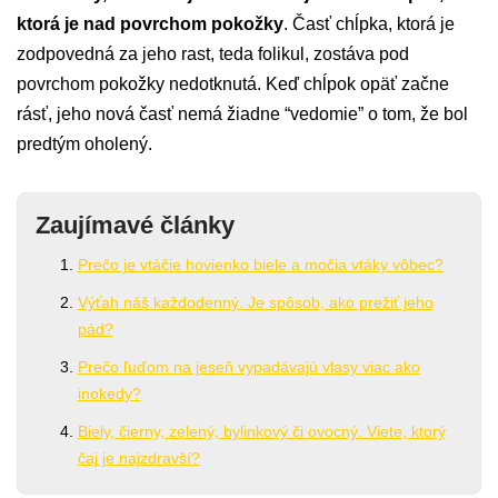
ktorá je nad povrchom pokožky
. Časť chĺpka, ktorá je
zodpovedná za jeho rast, teda folikul, zostáva pod
povrchom pokožky nedotknutá. Keď chĺpok opäť začne
rásť, jeho nová časť nemá žiadne “vedomie” o tom, že bol
predtým oholený.
Zaujímavé články
Prečo je vtáčie hovienko biele a močia vtáky vôbec?
Výťah náš každodenný. Je spôsob, ako prežiť jeho
pád?
Prečo ľuďom na jeseň vypadávajú vlasy viac ako
inokedy?
Biely, čierny, zelený, bylinkový či ovocný. Viete, ktorý
čaj je najzdravší?