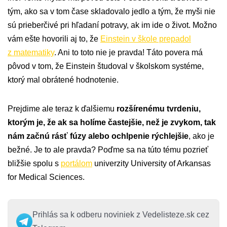
tým, ako sa v tom čase skladovalo jedlo a tým, že myši nie
sú prieberčivé pri hľadaní potravy, ak im ide o život. Možno
vám ešte hovorili aj to, že
Einstein v škole prepadol
z matematiky
. Ani to toto nie je pravda! Táto povera má
pôvod v tom, že Einstein študoval v školskom systéme,
ktorý mal obrátené hodnotenie.
Prejdime ale teraz k ďalšiemu
rozšírenému tvrdeniu,
ktorým je, že ak sa holíme častejšie, než je zvykom, tak
nám začnú rásť fúzy alebo ochlpenie rýchlejšie
, ako je
bežné. Je to ale pravda? Poďme sa na túto tému pozrieť
bližšie spolu s
portálom
univerzity University of Arkansas
for Medical Sciences.
Prihlás sa k odberu noviniek z Vedelisteze.sk cez