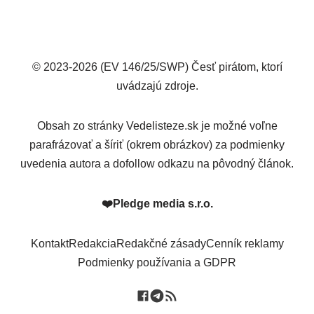
© 2023-2026 (EV 146/25/SWP) Česť pirátom, ktorí
uvádzajú zdroje.
Obsah zo stránky Vedelisteze.sk je možné voľne
parafrázovať a šíriť (okrem obrázkov) za podmienky
uvedenia autora a dofollow odkazu na pôvodný článok.
❤️
Pledge media s.r.o.
Kontakt
Redakcia
Redakčné zásady
Cenník reklamy
Podmienky používania a GDPR