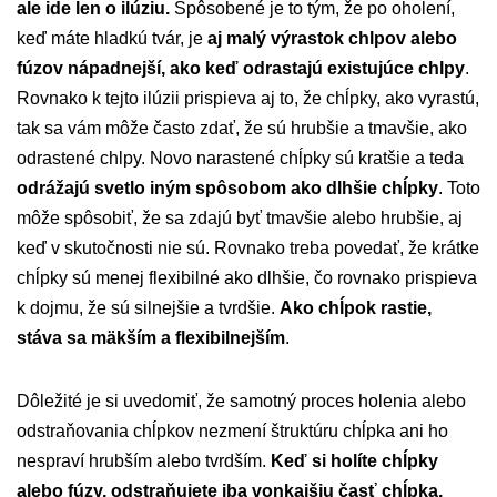
ale ide len o ilúziu.
Spôsobené je to tým, že po oholení,
keď máte hladkú tvár, je
aj malý výrastok chlpov alebo
fúzov nápadnejší, ako keď odrastajú existujúce chlpy
.
Rovnako k tejto ilúzii prispieva aj to, že chĺpky, ako vyrastú,
tak sa vám môže často zdať, že sú hrubšie a tmavšie, ako
odrastené chlpy. Novo narastené chĺpky sú kratšie a teda
odrážajú svetlo iným spôsobom ako dlhšie chĺpky
. Toto
môže spôsobiť, že sa zdajú byť tmavšie alebo hrubšie, aj
keď v skutočnosti nie sú. Rovnako treba povedať, že krátke
chĺpky sú menej flexibilné ako dlhšie, čo rovnako prispieva
k dojmu, že sú silnejšie a tvrdšie.
Ako chĺpok rastie,
stáva sa mäkším a flexibilnejším
.
Dôležité je si uvedomiť, že samotný proces holenia alebo
odstraňovania chĺpkov nezmení štruktúru chĺpka ani ho
nespraví hrubším alebo tvrdším.
Keď si holíte chĺpky
alebo fúzy, odstraňujete iba vonkajšiu časť chĺpka,