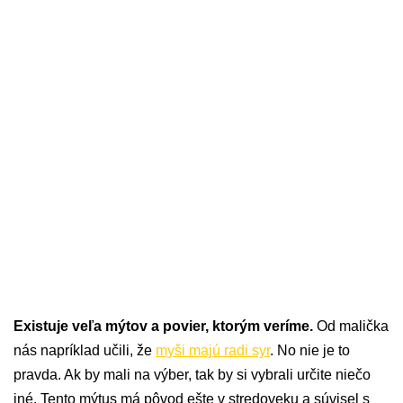
Existuje veľa mýtov a povier, ktorým veríme.
Od malička
nás napríklad učili, že
myši majú radi syr
. No nie je to
pravda. Ak by mali na výber, tak by si vybrali určite niečo
iné. Tento mýtus má pôvod ešte v stredoveku a súvisel s