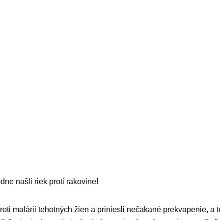
ne našli riek proti rakovine!
roti malárii tehotných žien a priniesli nečakané prekvapenie, a t