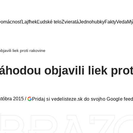
omácnosť
Lajfhek
Ľudské telo
Zvieratá
Jednohubky
Fakty
Veda
Mý
avili liek proti rakovine
hodou objavili liek prot
któbra 2015
/
Pridaj si vedelisteze.sk do svojho Google fee