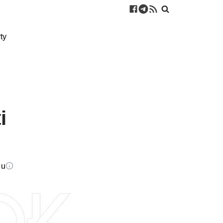
ty
i
du