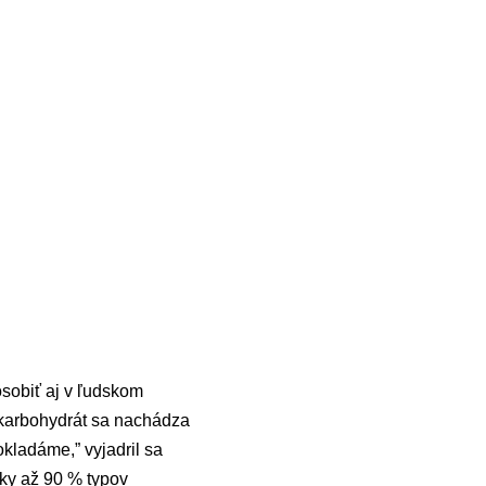
ôsobiť aj v ľudskom
 karbohydrát sa nachádza
kladáme,” vyjadril sa
ky až 90 % typov