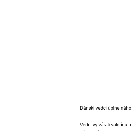
Dánski vedci úplne náhod
Vedci vytvárali vakcínu p