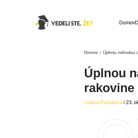
Domov
D
Domov
»
Úplnou náhodou obj
Úplnou ná
rakovine
Ľubica Račeková
/
23. o