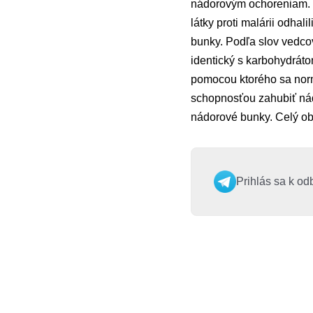
nádorovým ochoreniam. O
látky proti malárii odha
bunky. Podľa slov vedcov 
identický s karbohydráto
pomocou ktorého sa normá
schopnosťou zahubiť nád
nádorové bunky. Celý ob
Prihlás sa k od