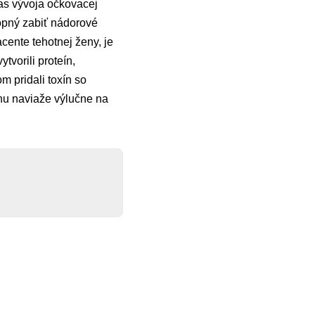
as vývoja očkovacej
hopný zabiť nádorové
acente tehotnej ženy, je
vorili proteín,
m pridali toxín so
nu naviaže výlučne na