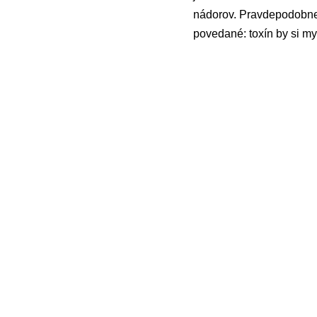
nádorov. Pravdepodobne 
povedané: toxín by si mys