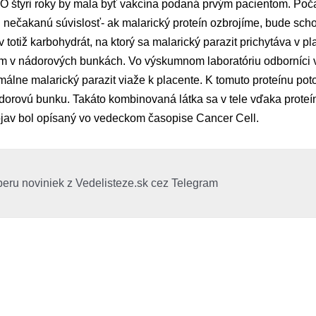
 štyri roky by mala byť vakcína podaná prvým pacientom. Poč
lili nečakanú súvislosť- ak malarický proteín ozbrojíme, bude sc
totiž karbohydrát, na ktorý sa malarický parazit prichytáva v pl
m v nádorových bunkách. Vo výskumnom laboratóriu odborníci vyt
lne malarický parazit viaže k placente. K tomuto proteínu poto
orovú bunku. Takáto kombinovaná látka sa v tele vďaka proteí
jav bol opísaný vo vedeckom časopise Cancer Cell.
beru noviniek z Vedelisteze.sk cez Telegram