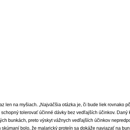
az len na myšiach. „Najväčšia otázka je, či bude liek rovnako p
ek schopný tolerovať účinné dávky bez vedľajších účinkov. Daný
vých bunkách, preto výskyt vážnych vedľajších účinkov nepredpo
 skúmaní bolo, že malarický proteín sa dokáže naviazať na bun