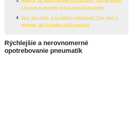
Vedel si, že farba špongie má význam? Toto je dôvod,
o ktorom si nevedel, prečo majú rôznu farbu
Vieš, ako zistíš, či ťa telefón odpočúva? Toto, keď si
všimneš, tak ťa niekto môže počúvať
Rýchlejšie a nerovnomerné
opotrebovanie pneumatík