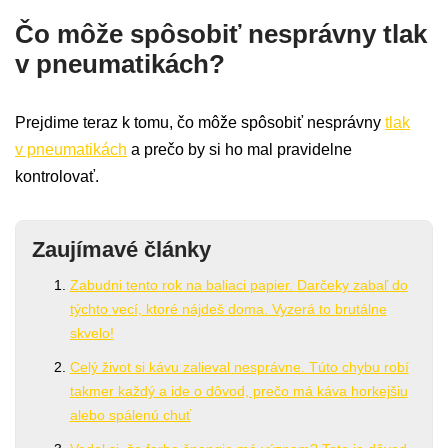
Čo môže spôsobiť nesprávny tlak
v pneumatikách?
Prejdime teraz k tomu, čo môže spôsobiť nesprávny
tlak
v pneumatikách
a prečo by si ho mal pravidelne
kontrolovať.
Zaujímavé články
Zabudni tento rok na baliaci papier. Darčeky zabaľ do
týchto vecí, ktoré nájdeš doma. Vyzerá to brutálne
skvelo!
Celý život si kávu zalieval nesprávne. Túto chybu robí
takmer každý a ide o dôvod, prečo má káva horkejšiu
alebo spálenú chuť