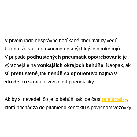
V prvom rade nesprávne nafúkané pneumatiky vedú
k tomu, že sa ti nerovnomerne a rýchlejšie opotrebujú.
V prípade
podhustených pneumatík opotrebovanie
je
výraznejšie na
vonkajších okrajoch behúňa
. Naopak, ak
sú
prehustené
, tak
behúň sa opotrebúva najmä v
strede
, čo skracuje životnosť pneumatiky.
Ak by si nevedel, čo je to behúň, tak ide časť
pneumatiky
,
ktorá prichádza do priameho kontaktu s povrchom vozovky.