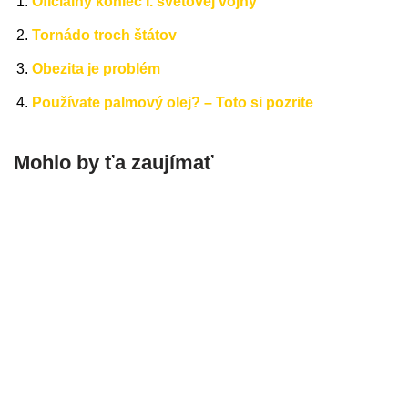
Oficiálny koniec I. svetovej vojny
Tornádo troch štátov
Obezita je problém
Používate palmový olej? – Toto si pozrite
Mohlo by ťa zaujímať