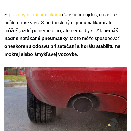
S
prázdnymi pneumatikami
ďaleko nedôjdeš, čo asi už
určite dobre vieš. S podhustenými pneumatikami ale
môžeš jazdiť pomerne dlho, ale nemal by si. Ak
nemáš
riadne nafúkané pneumatiky
, tak to môže spôsobovať
oneskorenú odozvu pri zatáčaní a horšiu stabilitu na
mokrej alebo šmykľavej vozovke
.