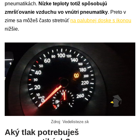
pneumatikách.
Nízke teploty totiž spôsobujú
zmršťovanie vzduchu vo vnútri pneumatiky
. Preto v
zime sa môžeš často stretnúť
na palubnej doske s ikonou
nižšie.
Zdroj: Vedelisteze.sk
Aký tlak potrebuješ