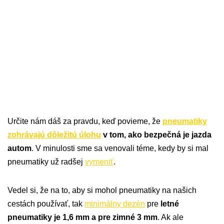
Určite nám dáš za pravdu, keď povieme, že
pneumatiky
zohrávajú dôležitú úlohu
v tom, ako bezpečná je jazda
autom
. V minulosti sme sa venovali téme, kedy by si mal
pneumatiky už radšej
vymeniť
.
Vedel si, že na to, aby si mohol pneumatiky na našich
cestách používať, tak
minimálny dezén
pre
letné
pneumatiky je 1,6 mm a pre zimné 3 mm
. Ak ale