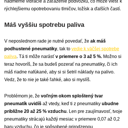
nadmerné vibrácie a zaťaženie podvozku, čo môže viesť k
rýchlejšiemu opotrebovaniu tlmičov, ložísk a ďalších častí.
Máš vyššiu spotrebu paliva
V neposlednom rade je nutné povedať, že
ak máš
podhustené pneumatiky
, tak to
vedie k väčšej spotrebe
paliva
. Tá ti môže narásť
v priemere o 3 až 5 %.
Možno si
teraz hovoríš, že sa budeš pozerať na pneumatiky, či ich
máš riadne nafúkané, aby si si šetril náklady na palivo.
Vedz, že to nie je také ľahké, ako si myslíš.
Problémom je, že
voľným okom sploštený tvar
pneumatík uvidíš
až vtedy, keď ti z pneumatiky
ubudne
približne 20 až 25 % vzduchu
. Len pre zaujímavosť, tvoje
pneumatiky strácajú každý mesiac v priemere 0,07 až 0,2
baru vzduchu, čo je spôsobené prirodzenou