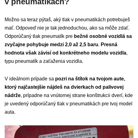
v pneumatikách?
Možno sa teraz pýtaš, aký tlak v pneumatikách potrebuješ
mať. Odpoveď nie je tak jednoduchou, ako sa môže zdať.
Odporúčaný tlak pneumatík pre
bežné osobné vozidlá sa
zvyčajne pohybuje medzi 2,0 až 2,5 baru
.
Presná
hodnota však závisí od konkrétneho modelu vozidla
,
typu pneumatík a zaťaženia vozidla.
V ideálnom prípade sa
pozri na štítok na tvojom aute,
ktorý najčastejšie nájdeš na dvierkach od palivovej
nádrže
, prípadne na vnútornej strane konštrukcii dverí, kde
je uvedený odporúčaný tlak v pneumatikách pre tvoj model
auta.