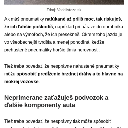
Zdroj: Vedelisteze.sk
Ak máš pneumatiky
nafúkané až príliš moc, tak riskuješ,
že ich ľahšie poškodíš
, napríklad pri náraze do obrubníka
alebo na výmoľoch, že ich presekneš. Okrem toho jazda je
vo všeobecnejší tvrdšia a menej pohodlná, keďže
prehustené pneumatiky horšie tlmia nerovnosti.
Tiež treba povedať, že nesprávne nahustené pneumatiky
môžu
spôsobiť predĺženie brzdnej dráhy a to hlavne na
mokrej vozovke
.
Neprimerane zaťažuješ podvozok a
ďalšie komponenty auta
Tiež treba povedať, že nesprávny tlak môže spôsobiť