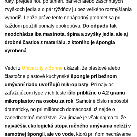
ruky, prejdeš ňou po tanieri, panvici alebo zaschnutých
zvyškoch jedla a o pár týždňov ju bez veľkého rozmýšľania
vyhodíš. Lenže práve tento nenápadný predmet sa pri
každom použití pomaly opotrebúva.
Do odpadu tak
neodchádza iba mastnota, špina a zvyšky jedla, ale aj
drobné častice z materiálu, z ktorého je špongia
vyrobená.
Vedci z
Univerzity v Bonne
ukázali, že plastové alebo
čiastočne plastové kuchynské
špongie pri bežnom
umývaní riadu uvoľňujú mikroplasty
. Pri najviac
zaťažujúcom type v ich teste
išlo približne o 4,2 gramu
mikroplastov na osobu za rok
. Samotné číslo nepôsobí
dramaticky, no pri miliónoch domácností už nejde o
zanedbateľné množstvo. Zaujímavé je však najmä to, že
najväčšia ekologická stopa ručného umývania neleží v
samotnej špongii, ale vo vode
, ktorú pri ňom nechávame