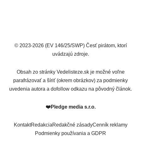
© 2023-2026 (EV 146/25/SWP) Česť pirátom, ktorí
uvádzajú zdroje.
Obsah zo stránky Vedelisteze.sk je možné voľne
parafrázovať a šíriť (okrem obrázkov) za podmienky
uvedenia autora a dofollow odkazu na pôvodný článok.
❤️
Pledge media s.r.o.
Kontakt
Redakcia
Redakčné zásady
Cenník reklamy
Podmienky používania a GDPR