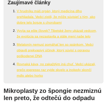
Zaujímavé články
V hrudníku máš orgán, ktorý medicína dlho
prehliadala. Vedci zistili, že môže súvisieť s tým, ako
dobre telo bojuje s chorobami
Vyvíja sa ešte človek? Tibetské ženy ukázali vedcom,
že evolúcia sa nezastavila a stále mení naše telo
Melatonín nemusí pomáhať len so spánkom. Vedci
objavili prekvapivý účinok, ktorý súvisí s opravou
poškodenej DNA
Rovnaká káva, no zakaždým iná chuť. Vedci ukázali,
prečo espresso raz vyjde skvelo a inokedy skončí
mdlo alebo horko
Mikroplasty zo špongie nezmiznú
len preto, že odtečú do odpadu