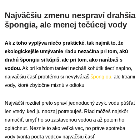
Najväčšiu zmenu nespraví drahšia
špongia, ale menej tečúcej vody
Ak z toho vyplýva niečo praktické, tak najmä to, že
ekologickejšie umývanie riadu nezačína pri tom, akú
drahú špongiu si kúpiš, ale pri tom, ako narábaš s
vodou.
Ak pri každom tanieri necháš kohútik tiecť naplno,
najväčšiu časť problému si nevytváraš
špongiou
, ale litrami
vody, ktoré zbytočne miznú v odtoku.
Najväčší rozdiel preto spraví jednoduchý zvyk, vodu púšťať
len vtedy, keď ju naozaj potrebuješ. Riad môžeš najskôr
namočiť, umyť ho so zastavenou vodou a až potom ho
opláchnuť. Neznie to ako veľká vec, no práve spotreba
vody tvorila podľa vedcov najväčšiu časť