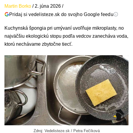
Martin Borko
/
2. júna 2026
/
Pridaj si vedelisteze.sk do svojho Google feedu
Kuchynská špongia pri umývaní uvoľňuje mikroplasty, no
najväčšiu ekologickú stopu podľa vedcov zanecháva voda,
ktorú nechávame zbytočne tiecť.
Zdroj: Vedelisteze.sk / Petra Fečíková