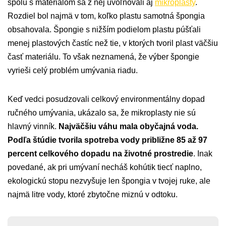
spolu s materiálom sa z nej uvoľňovali aj
mikroplasty
.
Rozdiel bol najmä v tom, koľko plastu samotná špongia
obsahovala. Špongie s nižším podielom plastu púšťali
menej plastových častíc než tie, v ktorých tvoril plast väčšiu
časť materiálu. To však neznamená, že výber špongie
vyrieši celý problém umývania riadu.
Keď vedci posudzovali celkový environmentálny dopad
ručného umývania, ukázalo sa, že mikroplasty nie sú
hlavný vinník.
Najväčšiu váhu mala obyčajná voda.
Podľa štúdie tvorila spotreba vody približne 85 až 97
percent celkového dopadu na životné prostredie
. Inak
povedané, ak pri umývaní necháš kohútik tiecť naplno,
ekologickú stopu nezvyšuje len špongia v tvojej ruke, ale
najmä litre vody, ktoré zbytočne miznú v odtoku.