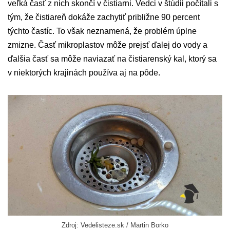
veľká časť z nich skončí v čistiarni. Vedci v štúdii počítali s
tým, že čistiareň dokáže zachytiť približne 90 percent
týchto častíc. To však neznamená, že problém úplne
zmizne. Časť mikroplastov môže prejsť ďalej do vody a
ďalšia časť sa môže naviazať na čistiarenský kal, ktorý sa
v niektorých krajinách používa aj na pôde.
Zdroj: Vedelisteze.sk / Martin Borko