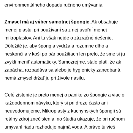
environmentálneho dopadu ručného umývania.
Zmysel má aj výber samotnej špongie.
Ak obsahuje
menej plastu, pri používaní sa z nej uvoľní menej
mikroplastov. Ani tu však nejde o zázračné riešenie.
Dôležité je, aby špongia vydržala rozumne dlho a
neskončila v koši po pár použitiach len preto, že sme si ju
zvykli meniť automaticky. Samozrejme, stále platí, že ak
zapácha, rozpadáva sa alebo je hygienicky zanedbaná,
nemá zmysel držať ju pri živote nasilu.
Celé zistenie je preto menej o panike zo špongie a viac o
každodennom návyku, ktorý si pri dreze často ani
neuvedomujeme. Mikroplasty z kuchynských špongií sú
reálny zdroj znečistenia, no štúdia ukazuje, že pri ručnom
umývaní riadu rozhoduje najmä voda. A práve tú vieš