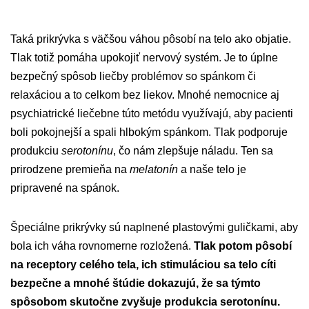
Taká prikrývka s väčšou váhou pôsobí na telo ako objatie.
Tlak totiž pomáha upokojiť nervový systém. Je to úplne
bezpečný spôsob liečby problémov so spánkom či
relaxáciou a to celkom bez liekov. Mnohé nemocnice aj
psychiatrické liečebne túto metódu využívajú, aby pacienti
boli pokojnejší a spali hlbokým spánkom. Tlak podporuje
produkciu
serotonínu
, čo nám zlepšuje náladu. Ten sa
prirodzene premieňa na
melatonín
a naše telo je
pripravené na spánok.
Špeciálne prikrývky sú naplnené plastovými guličkami, aby
bola ich váha rovnomerne rozložená.
Tlak potom pôsobí
na receptory celého tela, ich stimuláciou sa telo cíti
bezpečne a mnohé štúdie dokazujú, že sa týmto
spôsobom skutočne zvyšuje produkcia serotonínu.