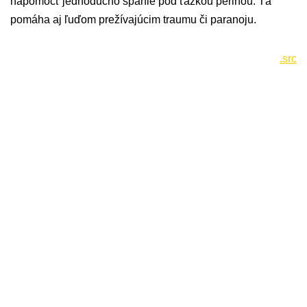
napomôcť jednoducho spanie pod ťažkou perinou. Tá
pomáha aj ľuďom prežívajúcim traumu či paranoju.
.src