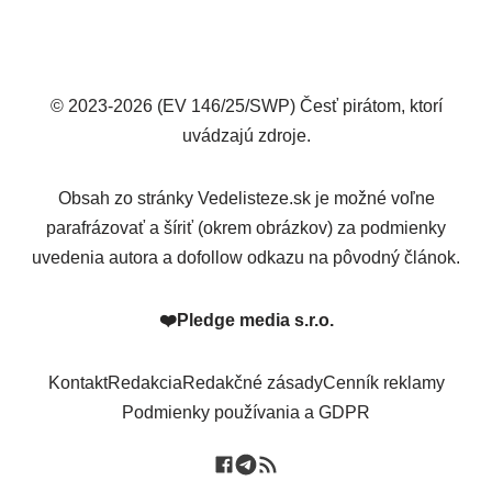
© 2023-2026 (EV 146/25/SWP) Česť pirátom, ktorí
uvádzajú zdroje.
Obsah zo stránky Vedelisteze.sk je možné voľne
parafrázovať a šíriť (okrem obrázkov) za podmienky
uvedenia autora a dofollow odkazu na pôvodný článok.
❤️
Pledge media s.r.o.
Kontakt
Redakcia
Redakčné zásady
Cenník reklamy
Podmienky používania a GDPR