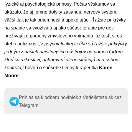
fyzické aj psychologické prínosy. Počas výskumov sa
ukázalo, že aj jemné dotyky zasahujú nervový systém,
väčší tlak je tak príjemnejší a upokojujúci. Ťažšie prikrývky
na spanie sa využívajú aj ako súčasť terapie pre deti
prežívajúce poruchy zmyslového vnímania, úzkosť, stres
alebo autizmus.
„V psychiatrickej liečbe sú ťažšie prikrývky
jedným z našich najsilnejších nástrojov na pomoc ľuďom,
ktorí sú uzkostliví, nahnevaní alebo strácajú nad sebou
kontrolu,“
hovorí o spôsobe liečby terapeutka
Karen
Moore.
Prihlás sa k odberu noviniek z Vedelisteze.sk cez
Telegram