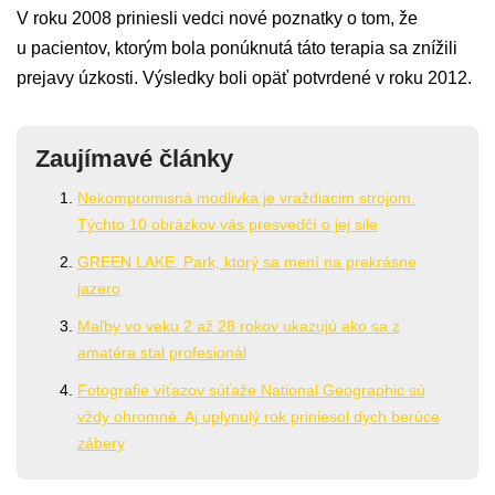
V roku 2008 priniesli vedci nové poznatky o tom, že
u pacientov, ktorým bola ponúknutá táto terapia sa znížili
prejavy úzkosti. Výsledky boli opäť potvrdené v roku 2012.
Zaujímavé články
Nekompromisná modlivka je vraždiacim strojom.
Týchto 10 obrázkov vás presvedčí o jej sile
GREEN LAKE: Park, ktorý sa mení na prekrásne
jazero
Maľby vo veku 2 až 28 rokov ukazujú ako sa z
amatéra stal profesionál
Fotografie víťazov súťaže National Geographic sú
vždy ohromné. Aj uplynulý rok priniesol dych berúce
zábery