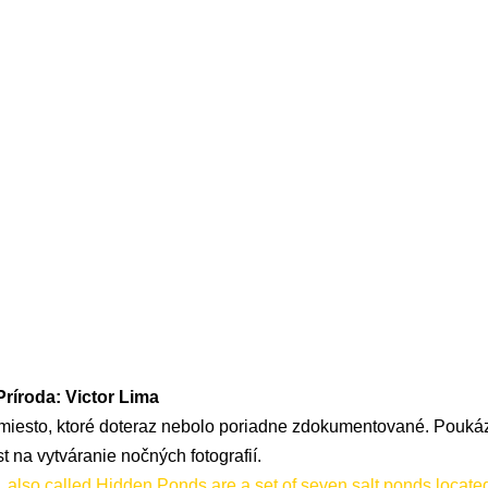
 Príroda: Victor Lima
ť miesto, ktoré doteraz nebolo poriadne zdokumentované. Poukáz
t na vytváranie nočných fotografií.