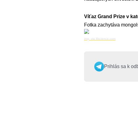
Víťaz Grand Prize v ka
Fotka zachytáva mongols
img: via iflscience.com
Prihlás sa k od