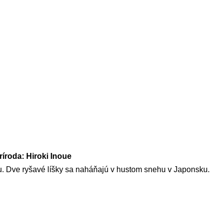
ríroda: Hiroki Inoue
. Dve ryšavé líšky sa naháňajú v hustom snehu v Japonsku.