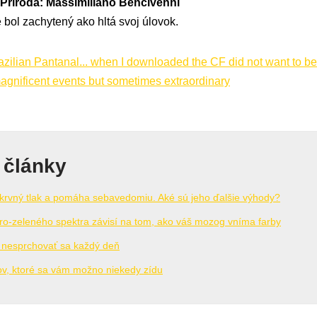
 Príroda: Massimiliano Bencivenni
 bol zachytený ako hltá svoj úlovok.
 články
e krvný tlak a pomáha sebavedomiu. Aké sú jeho ďalšie výhody?
dro-zeleného spektra závisí na tom, ako váš mozog vníma farby
 nesprchovať sa každý deň
pov, ktoré sa vám možno niekedy zídu