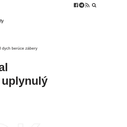
ty
ol dych berúce zábery
al
 uplynulý