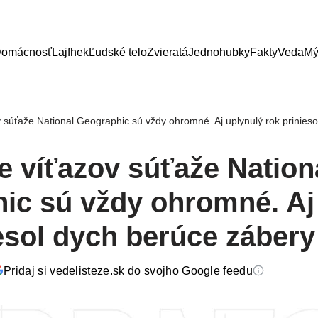
omácnosť
Lajfhek
Ľudské telo
Zvieratá
Jednohubky
Fakty
Veda
Mý
v súťaže National Geographic sú vždy ohromné. Aj uplynulý rok prinies
e víťazov súťaže Nation
ic sú vždy ohromné. Aj
esol dych berúce zábery
Pridaj si vedelisteze.sk do svojho Google feedu