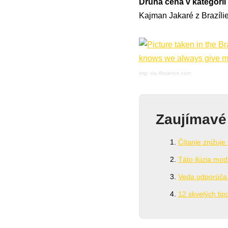
Druhá cena v kategórii
Kajman Jakaré z Brazílie
img: via iflscience.com
Zaujímavé
Čítanie znižuj
Táto ilúzia mo
Veda odporúča
12 skvelých ti