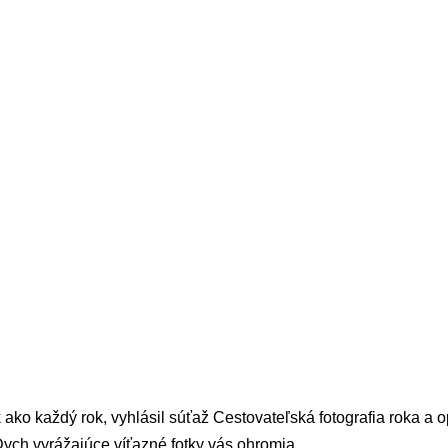
 ako každý rok, vyhlásil súťaž Cestovateľská fotografia roka a 
Dych vyrážajúce víťazné fotky vás ohromia.