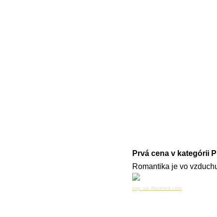
Prvá cena v kategórii P
Romantika je vo vzduchu
img: via iflscience.com