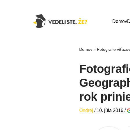
Domov
D
Domov
»
Fotografie víťazo
Fotografi
Geograph
rok prini
Ondrej
/
10. júla 2016
/