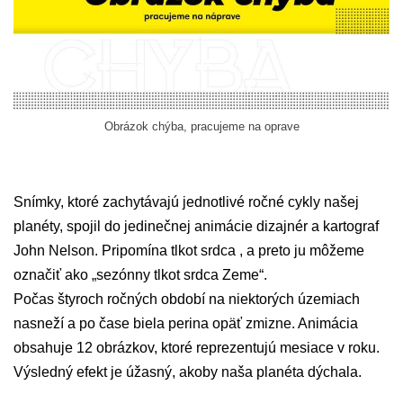
Obrázok chýba, pracujeme na oprave
Snímky, ktoré zachytávajú jednotlivé ročné cykly našej
planéty, spojil do jedinečnej animácie dizajnér a kartograf
John Nelson. Pripomína tlkot srdca , a preto ju môžeme
označiť ako „sezónny tlkot srdca Zeme“.
Počas štyroch ročných období na niektorých územiach
nasneží a po čase biela perina opäť zmizne. Animácia
obsahuje 12 obrázkov, ktoré reprezentujú mesiace v roku.
Výsledný efekt je úžasný, akoby naša planéta dýchala.