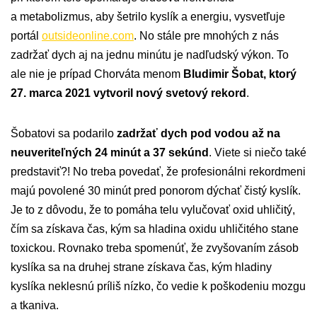
a metabolizmus, aby šetrilo kyslík a energiu, vysvetľuje
portál
outsideonline.com
. No stále pre mnohých z nás
zadržať dych aj na jednu minútu je nadľudský výkon. To
ale nie je prípad Chorváta menom
Bludimir Šobat, ktorý
27. marca 2021 vytvoril nový svetový rekord
.
Šobatovi sa podarilo
zadržať dych pod vodou až na
neuveriteľných 24 minút a 37 sekúnd
. Viete si niečo také
predstaviť?! No treba povedať, že profesionálni rekordmeni
majú povolené 30 minút pred ponorom dýchať čistý kyslík.
Je to z dôvodu, že to pomáha telu vylučovať oxid uhličitý,
čím sa získava čas, kým sa hladina oxidu uhličitého stane
toxickou. Rovnako treba spomenúť, že zvyšovaním zásob
kyslíka sa na druhej strane získava čas, kým hladiny
kyslíka neklesnú príliš nízko, čo vedie k poškodeniu mozgu
a tkaniva.