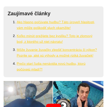
Zaujímavé články
Ako hlasno počúvate hudbu? Táto úroveň hlasitosti,
vám môže poškodiť sluch okamžite!
Koľko minút prežijete bez kyslíku? Toto je zlomový
bod, z ktorého už niet návratu!
Môže žuvanie žuvačky zlepšiť koncentráciu či výkon?
Pozrite sa, aké sú výhody a možné riziká žuvačiek!
Prečo starí ľudia nenávidia novú hudbu, ktorú
počúvajú mladí?!