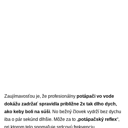
Zaujímavosťou je, že profesionálny
potápači vo vode
dokážu zadržať spravidla približne 2x tak dlho dych,
ako keby boli na súši
. No bežný človek vydrží bez dychu
iba o pár sekúnd dlhšie. Môže za to „
potápačský reflex
“,
pri ktorom telo spomaľuje srdcovú frekvenciu