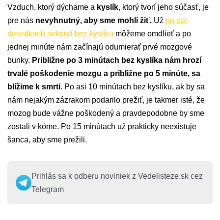
Vzduch, ktorý dýchame a
kyslík
, ktorý tvorí jeho súčasť, je
pre nás
nevyhnutný, aby sme mohli žiť.
Už
po pár
desiatkach sekúnd bez kyslíku
môžeme omdlieť a po
jednej minúte nám začínajú odumierať prvé mozgové
bunky.
Približne po 3 minútach bez kyslíka nám hrozí
trvalé poškodenie mozgu a približne po 5 minúte, sa
blížime k smrti
. Po asi 10 minútach bez kyslíku, ak by sa
nám nejakým zázrakom podarilo prežiť, je takmer isté, že
mozog bude vážne poškodený a pravdepodobne by sme
zostali v kóme. Po 15 minútach už prakticky neexistuje
šanca, aby sme prežili.
Prihlás sa k odberu noviniek z Vedelisteze.sk cez
Telegram