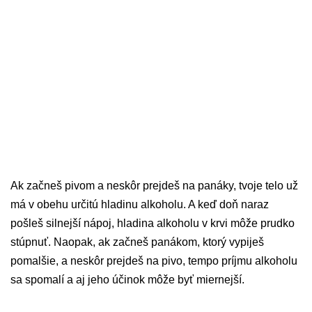
Ak začneš pivom a neskôr prejdeš na panáky, tvoje telo už
má v obehu určitú hladinu alkoholu. A keď doň naraz
pošleš silnejší nápoj, hladina alkoholu v krvi môže prudko
stúpnuť. Naopak, ak začneš panákom, ktorý vypiješ
pomalšie, a neskôr prejdeš na pivo, tempo príjmu alkoholu
sa spomalí a aj jeho účinok môže byť miernejší.