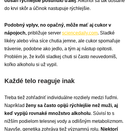
obsah rýchlejšie posunulo ďalej
. Alkohol sa tak dostane
do krvi skôr a účinok nastupuje rýchlejšie.
Podobný vplyv, no opačný, môže mať aj cukor v
nápojoch,
približuje server
sciencedaily.com
. Sladké
likéry alebo vína síce chutia jemne, ale cukor spomaľuje
trávenie, podobne ako jedlo, a tým aj nástup opitosti.
Problém je, že kvôli sladkej chuti si často neuvedomíš,
koľko alkoholu si už vypil.
Každé telo reaguje inak
Treba tiež zohľadniť individuálne rozdiely medzi ľuďmi.
Napríklad
ženy sa často opijú rýchlejšie než muži, aj
keď vypijú rovnaké množstvo alkoholu
. Súvisí to s
nižším podielom telesnej vody a odlišným metabolizmom.
Navyše, genetika zohráva tiež významnú rolu.
Niektorí