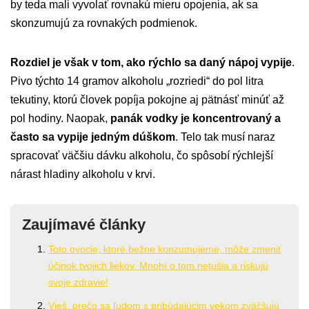
by teda mali vyvolať rovnakú mieru opojenia, ak sa
skonzumujú za rovnakých podmienok.
Rozdiel je však v tom, ako rýchlo sa daný nápoj vypije
.
Pivo týchto 14 gramov alkoholu „rozriedi“ do pol litra
tekutiny, ktorú človek popíja pokojne aj pätnásť minúť až
pol hodiny. Naopak,
panák vodky je koncentrovaný a
často sa vypije jedným dúškom
. Telo tak musí naraz
spracovať väčšiu dávku alkoholu, čo spôsobí rýchlejší
nárast hladiny alkoholu v krvi.
Zaujímavé články
Toto ovocie, ktoré bežne konzumujeme, môže zmeniť
účinok tvojich liekov. Mnohí o tom netušia a riskujú
svoje zdravie!
Vieš, prečo sa ľudom s pribúdajúcim vekom zväčšujú