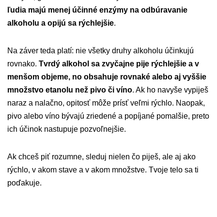
ľudia majú menej účinné enzýmy na odbúravanie
alkoholu a opijú sa rýchlejšie
.
Na záver teda platí: nie všetky druhy alkoholu účinkujú
rovnako.
Tvrdý alkohol sa zvyčajne pije rýchlejšie a v
menšom objeme, no obsahuje rovnaké alebo aj vyššie
množstvo etanolu než pivo či víno
. Ak ho navyše vypiješ
naraz a nalačno, opitosť môže prísť veľmi rýchlo. Naopak,
pivo alebo víno bývajú zriedené a popíjané pomalšie, preto
ich účinok nastupuje pozvoľnejšie.
Ak chceš piť rozumne, sleduj nielen čo piješ, ale aj ako
rýchlo, v akom stave a v akom množstve. Tvoje telo sa ti
poďakuje.