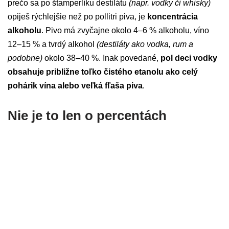
prečo sa po štamperlíku destilátu
(napr. vodky či whisky)
opiješ rýchlejšie než po pollitri piva, je
koncentrácia
alkoholu
. Pivo má zvyčajne okolo 4–6 % alkoholu, víno
12–15 % a tvrdý alkohol
(destiláty ako vodka, rum a
podobne)
okolo 38–40 %. Inak povedané,
pol deci vodky
obsahuje približne toľko čistého etanolu ako celý
pohárik vína alebo veľká fľaša piva
.
Nie je to len o percentách