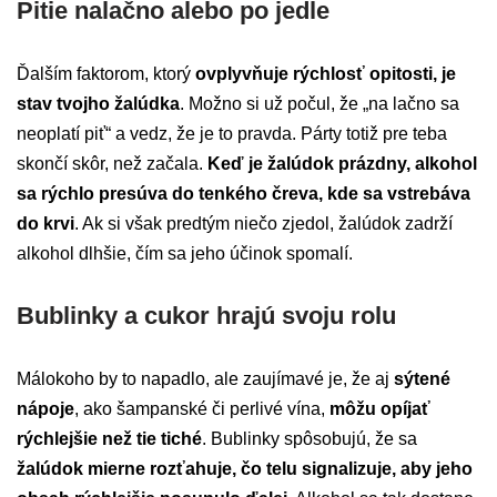
Pitie nalačno alebo po jedle
Ďalším faktorom, ktorý
ovplyvňuje rýchlosť opitosti, je
stav tvojho žalúdka
. Možno si už počul, že „na lačno sa
neoplatí piť“ a vedz, že je to pravda. Párty totiž pre teba
skončí skôr, než začala.
Keď je žalúdok prázdny, alkohol
sa rýchlo presúva do tenkého čreva, kde sa vstrebáva
do krvi
. Ak si však predtým niečo zjedol, žalúdok zadrží
alkohol dlhšie, čím sa jeho účinok spomalí.
Bublinky a cukor hrajú svoju rolu
Málokoho by to napadlo, ale zaujímavé je, že aj
sýtené
nápoje
, ako šampanské či perlivé vína,
môžu opíjať
rýchlejšie než tie tiché
. Bublinky spôsobujú, že sa
žalúdok mierne rozťahuje, čo telu signalizuje, aby jeho