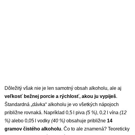
Dôležitý však nie je len samotný obsah alkoholu, ale aj
veľkosť bežnej porcie a rýchlosť, akou ju vypiješ
.
Štandardná „dávka“ alkoholu je vo všetkých nápojoch
približne rovnaká. Napríklad 0,5 l piva
(5 %)
, 0,2 l vína
(12
%)
alebo 0,05 l vodky
(40 %)
obsahuje približne
14
gramov čistého alkoholu
. Čo to ale znamená? Teoreticky