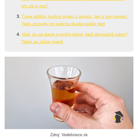
ich uši a nos?
Tvoje obličky možno volajú o pomoc, len o tom nevieš.
Tieto zlozvyky im potichu škodia každý deň
Vieš, čo sa stane s tvojím telom, keď obmedzíš cukor?
Takto sa začne meniť
Zdroj: Vedelisteze.sk