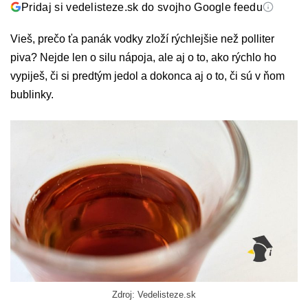
Pridaj si vedelisteze.sk do svojho Google feedu
Vieš, prečo ťa panák vodky zloží rýchlejšie než polliter
piva? Nejde len o silu nápoja, ale aj o to, ako rýchlo ho
vypiješ, či si predtým jedol a dokonca aj o to, či sú v ňom
bublinky.
Zdroj: Vedelisteze.sk