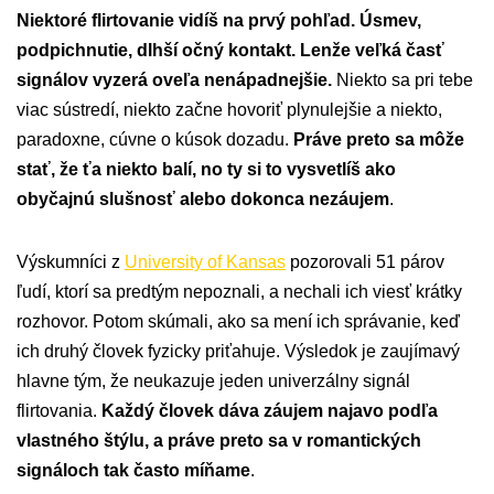
Niektoré flirtovanie vidíš na prvý pohľad. Úsmev,
podpichnutie, dlhší očný kontakt. Lenže veľká časť
signálov vyzerá oveľa nenápadnejšie.
Niekto sa pri tebe
viac sústredí, niekto začne hovoriť plynulejšie a niekto,
paradoxne, cúvne o kúsok dozadu.
Práve preto sa môže
stať, že ťa niekto balí, no ty si to vysvetlíš ako
obyčajnú slušnosť alebo dokonca nezáujem
.
Výskumníci z
University of Kansas
pozorovali 51 párov
ľudí, ktorí sa predtým nepoznali, a nechali ich viesť krátky
rozhovor. Potom skúmali, ako sa mení ich správanie, keď
ich druhý človek fyzicky priťahuje. Výsledok je zaujímavý
hlavne tým, že neukazuje jeden univerzálny signál
flirtovania.
Každý človek dáva záujem najavo podľa
vlastného štýlu, a práve preto sa v romantických
signáloch tak často míňame
.