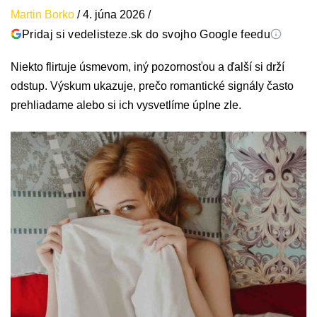
Martin Borko
/
4. júna 2026
/
Pridaj si vedelisteze.sk do svojho Google feedu
Niekto flirtuje úsmevom, iný pozornosťou a ďalší si drží
odstup. Výskum ukazuje, prečo romantické signály často
prehliadame alebo si ich vysvetlíme úplne zle.