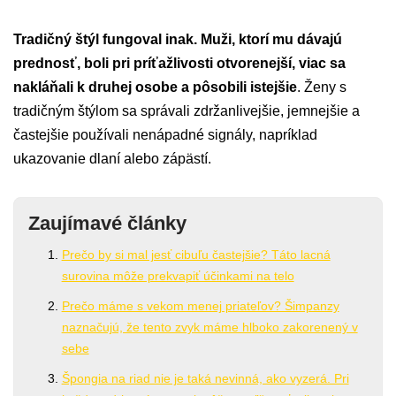
Tradičný štýl fungoval inak. Muži, ktorí mu dávajú
prednosť, boli pri príťažlivosti otvorenejší, viac sa
nakláňali k druhej osobe a pôsobili istejšie
. Ženy s
tradičným štýlom sa správali zdržanlivejšie, jemnejšie a
častejšie používali nenápadné signály, napríklad
ukazovanie dlaní alebo zápästí.
Zaujímavé články
Prečo by si mal jesť cibuľu častejšie? Táto lacná
surovina môže prekvapiť účinkami na telo
Prečo máme s vekom menej priateľov? Šimpanzy
naznačujú, že tento zvyk máme hlboko zakorenený v
sebe
Špongia na riad nie je taká nevinná, ako vyzerá. Pri