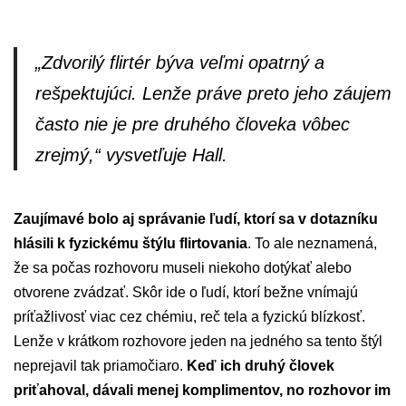
„Zdvorilý flirtér býva veľmi opatrný a
rešpektujúci. Lenže práve preto jeho záujem
často nie je pre druhého človeka vôbec
zrejmý,“ vysvetľuje Hall.
Zaujímavé bolo aj správanie ľudí, ktorí sa v dotazníku
hlásili k fyzickému štýlu flirtovania
. To ale neznamená,
že sa počas rozhovoru museli niekoho dotýkať alebo
otvorene zvádzať. Skôr ide o ľudí, ktorí bežne vnímajú
príťažlivosť viac cez chémiu, reč tela a fyzickú blízkosť.
Lenže v krátkom rozhovore jeden na jedného sa tento štýl
neprejavil tak priamočiaro.
Keď ich druhý človek
priťahoval, dávali menej komplimentov, no rozhovor im