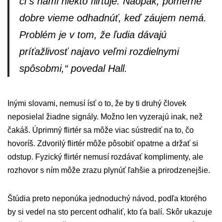
či s nami niekto flirtuje. Naopak, pomerne
dobre vieme odhadnúť, keď záujem nemá.
Problém je v tom, že ľudia dávajú
príťažlivosť najavo veľmi rozdielnymi
spôsobmi,“ povedal Hall.
Inými slovami, nemusí ísť o to, že by ti druhý človek
neposielal žiadne signály. Možno len vyzerajú inak, než
čakáš. Úprimný flirtér sa môže viac sústrediť na to, čo
hovoríš. Zdvorilý flirtér môže pôsobiť opatrne a držať si
odstup. Fyzický flirtér nemusí rozdávať komplimenty, ale
rozhovor s ním môže zrazu plynúť ľahšie a prirodzenejšie.
Štúdia preto neponúka jednoduchý návod, podľa ktorého
by si vedel na sto percent odhaliť, kto ťa balí. Skôr ukazuje