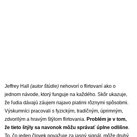
Jeffrey Hall
(autor štúdie)
nehovorí o flirtovaní ako o
jednom návode, ktorý funguje na každého. Skôr ukazuje,
že ľudia dávajú záujem najavo piatimi rôznymi spôsobmi.
Výskumníci pracovali s fyzickým, tradičným, úprimným,
zdvorilým a hravým štýlom flirtovania.
Problém je v tom,
že tieto štýly sa navonok môžu správať úplne odlišne
.
To, čo jeden človek považuje za jasný signál, môže druhý