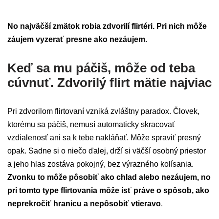
No najväčší zmätok robia zdvorilí flirtéri. Pri nich môže
záujem vyzerať presne ako nezáujem.
Keď sa mu páčiš, môže od teba
cúvnuť. Zdvorilý flirt mätie najviac
Pri zdvorilom flirtovaní vzniká zvláštny paradox. Človek,
ktorému sa páčiš, nemusí automaticky skracovať
vzdialenosť ani sa k tebe nakláňať. Môže spraviť presný
opak. Sadne si o niečo ďalej, drží si väčší osobný priestor
a jeho hlas zostáva pokojný, bez výrazného kolísania.
Zvonku to môže pôsobiť ako chlad alebo nezáujem, no
pri tomto type flirtovania môže ísť práve o spôsob, ako
neprekročiť hranicu a nepôsobiť vtieravo
.