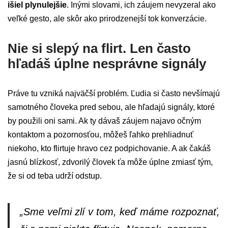
išiel plynulejšie
. Inými slovami, ich záujem nevyzeral ako
veľké gesto, ale skôr ako prirodzenejší tok konverzácie.
Nie si slepý na flirt. Len často
hľadáš úplne nesprávne signály
Práve tu vzniká najväčší problém. Ľudia si často nevšímajú
samotného človeka pred sebou, ale hľadajú signály, ktoré
by použili oni sami. Ak ty dávaš záujem najavo očným
kontaktom a pozornosťou, môžeš ľahko prehliadnuť
niekoho, kto flirtuje hravo cez podpichovanie. A ak čakáš
jasnú blízkosť, zdvorilý človek ťa môže úplne zmiasť tým,
že si od teba udrží odstup.
„Sme veľmi zlí v tom, keď máme rozpoznať,