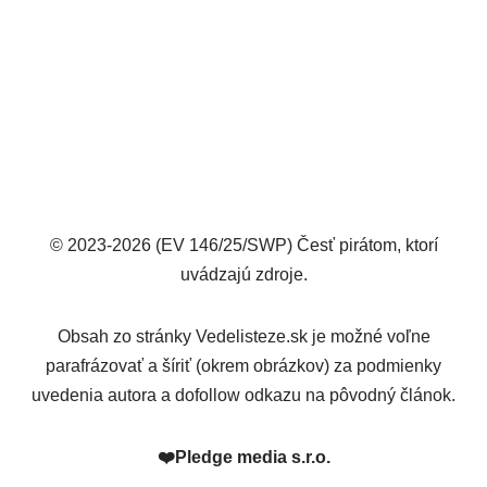
© 2023-2026 (EV 146/25/SWP) Česť pirátom, ktorí
uvádzajú zdroje.
Obsah zo stránky Vedelisteze.sk je možné voľne
parafrázovať a šíriť (okrem obrázkov) za podmienky
uvedenia autora a dofollow odkazu na pôvodný článok.
❤️
Pledge media s.r.o.