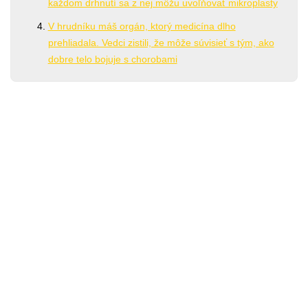
každom drhnutí sa z nej môžu uvoľňovať mikroplasty
V hrudníku máš orgán, ktorý medicína dlho
prehliadala. Vedci zistili, že môže súvisieť s tým, ako
dobre telo bojuje s chorobami