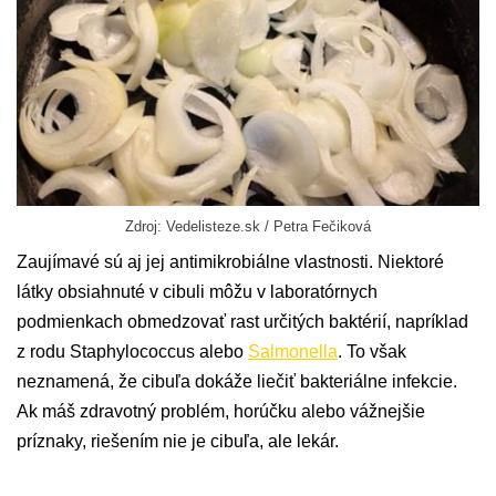
Zdroj: Vedelisteze.sk / Petra Fečiková
Zaujímavé sú aj jej antimikrobiálne vlastnosti. Niektoré
látky obsiahnuté v cibuli môžu v laboratórnych
podmienkach obmedzovať rast určitých baktérií, napríklad
z rodu Staphylococcus alebo
Salmonella
. To však
neznamená, že cibuľa dokáže liečiť bakteriálne infekcie.
Ak máš zdravotný problém, horúčku alebo vážnejšie
príznaky, riešením nie je cibuľa, ale lekár.