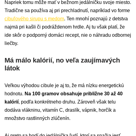
Napriek tomu môže mať v bežnom jedálničku svoje miesto.
Tradične sa používa aj pri prechladnutí, napríklad vo forme
cibuľového sirupu s medom
. Ten mnohí poznajú z detstva
najmä pri kašli či podráždenom hrdle. Aj tu však platí, že
ide skôr o podporný domáci recept, nie o náhradu odbornej
liečby.
Má málo kalórií, no veľa zaujímavých
látok
Veľkou výhodou cibule je aj to, že má nízku energetickú
hodnotu.
Na 100 gramov obsahuje približne 30 až 40
kalórií
, podľa konkrétneho druhu. Zároveň však telu
dodáva vlákninu, vitamín C, draslík, vápnik, horčík a
množstvo rastlinných zlúčenín.
Aj preto sa hodí do jedálnička ľudí, ktorí sa snažia jesť