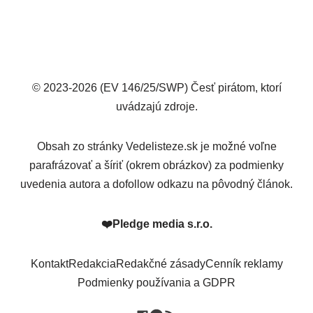
© 2023-2026 (EV 146/25/SWP) Česť pirátom, ktorí
uvádzajú zdroje.
Obsah zo stránky Vedelisteze.sk je možné voľne
parafrázovať a šíriť (okrem obrázkov) za podmienky
uvedenia autora a dofollow odkazu na pôvodný článok.
❤️
Pledge media s.r.o.
Kontakt
Redakcia
Redakčné zásady
Cenník reklamy
Podmienky používania a GDPR