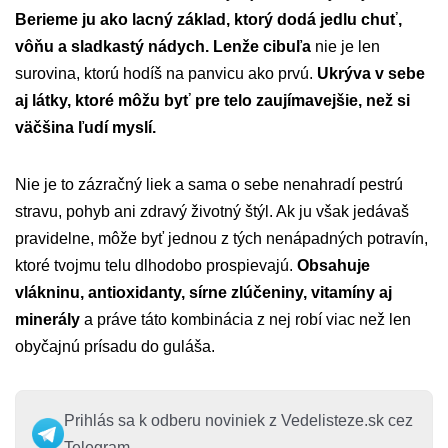
Berieme ju ako lacný základ, ktorý dodá jedlu chuť,
vôňu a sladkastý nádych. Lenže cibuľa
nie je len
surovina, ktorú hodíš na panvicu ako prvú.
Ukrýva v sebe
aj látky, ktoré môžu byť pre telo zaujímavejšie, než si
väčšina ľudí myslí.
Nie je to zázračný liek a sama o sebe nenahradí pestrú
stravu, pohyb ani zdravý životný štýl. Ak ju však jedávaš
pravidelne, môže byť jednou z tých nenápadných potravín,
ktoré tvojmu telu dlhodobo prospievajú.
Obsahuje
vlákninu, antioxidanty, sírne zlúčeniny, vitamíny aj
minerály
a práve táto kombinácia z nej robí viac než len
obyčajnú prísadu do guláša.
Prihlás sa k odberu noviniek z Vedelisteze.sk cez
Telegram