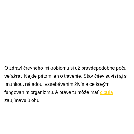
O zdraví črevného mikrobiómu si už pravdepodobne počul
veľakrát. Nejde pritom len o trávenie. Stav čriev súvisí aj s
imunitou, náladou, vstrebávaním živín a celkovým
fungovaním organizmu. A práve tu môže mať
cibuľa
zaujímavú úlohu.