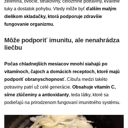
zelenina, ovocie, strukoviny, celozrnné potraviny, kvalitné
tuky a dostatok pohybu. Vtedy môže byť
ďalším malým
dielikom skladačky, ktorá podporuje zdravšie
fungovanie organizmu.
Môže podporiť imunitu, ale nenahrádza
liečbu
Počas chladnejších mesiacov mnohí siahajú po
vitamínoch, čajoch a domácich receptoch, ktoré majú
podporiť obranyschopnosť.
Cibuľa medzi takéto
potraviny patrí už celé generácie.
Obsahuje vitamín C,
sírne zlúčeniny a antioxidanty
, teda látky, ktoré sa
podieľajú na prirodzenom fungovaní imunitného systému.