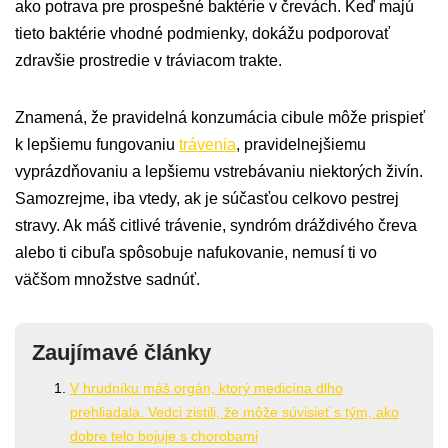
ako potrava pre prospešné baktérie v črevách. Keď majú
tieto baktérie vhodné podmienky, dokážu podporovať
zdravšie prostredie v tráviacom trakte.
Znamená, že pravidelná konzumácia cibule môže prispieť
k lepšiemu fungovaniu
trávenia
, pravidelnejšiemu
vyprázdňovaniu a lepšiemu vstrebávaniu niektorých živín.
Samozrejme, iba vtedy, ak je súčasťou celkovo pestrej
stravy. Ak máš citlivé trávenie, syndróm dráždivého čreva
alebo ti cibuľa spôsobuje nafukovanie, nemusí ti vo
väčšom množstve sadnúť.
Zaujímavé články
V hrudníku máš orgán, ktorý medicína dlho
prehliadala. Vedci zistili, že môže súvisieť s tým, ako
dobre telo bojuje s chorobami