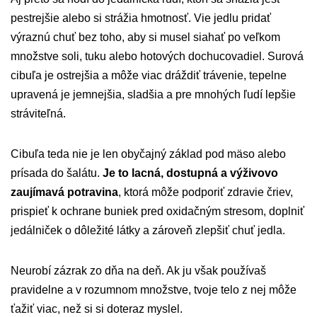
pestrejšie alebo si strážia hmotnosť. Vie jedlu pridať
výraznú chuť bez toho, aby si musel siahať po veľkom
množstve soli, tuku alebo hotových dochucovadiel. Surová
cibuľa je ostrejšia a môže viac dráždiť trávenie, tepelne
upravená je jemnejšia, sladšia a pre mnohých ľudí lepšie
stráviteľná.
Cibuľa teda nie je len obyčajný základ pod mäso alebo
prísada do šalátu.
Je to lacná, dostupná a výživovo
zaujímavá potravina
, ktorá môže podporiť zdravie čriev,
prispieť k ochrane buniek pred oxidačným stresom, doplniť
jedálniček o dôležité látky a zároveň zlepšiť chuť jedla.
Neurobí zázrak zo dňa na deň. Ak ju však používaš
pravidelne a v rozumnom množstve, tvoje telo z nej môže
ťažiť viac, než si si doteraz myslel.