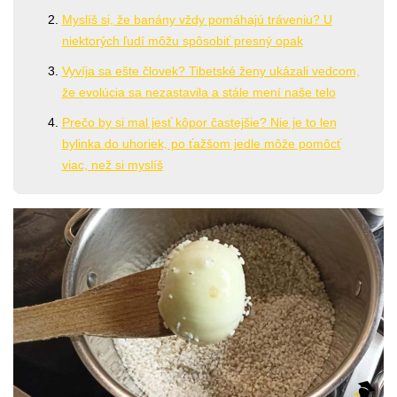
Myslíš si, že banány vždy pomáhajú tráveniu? U
niektorých ľudí môžu spôsobiť presný opak
Vyvíja sa ešte človek? Tibetské ženy ukázali vedcom,
že evolúcia sa nezastavila a stále mení naše telo
Prečo by si mal jesť kôpor častejšie? Nie je to len
bylinka do uhoriek, po ťažšom jedle môže pomôcť
viac, než si myslíš