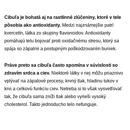
Cibuľa je bohatá aj na rastlinné zlúčeniny, ktoré v tele
pôsobia ako antioxidanty.
Medzi najznámejšie patrí
kvercetín, látka zo skupiny flavonoidov. Antioxidanty
pomáhajú telu bojovať proti oxidačnému stresu, ktorý sa
spája so zápalmi a postupným poškodzovaním buniek.
Práve preto sa cibuľa často spomína v súvislosti so
zdravím srdca a ciev.
Niektoré látky v nej môžu priaznivo
vplývať na zápalové procesy, krvný tlak, hladinu tukov v
krvi a celkovú funkciu ciev. Netreba si to však vysvetľovať
tak, že cibuľa sama zníži tlak alebo vyrieši vysoký
cholesterol. Takto jednoducho telo nefunguje.