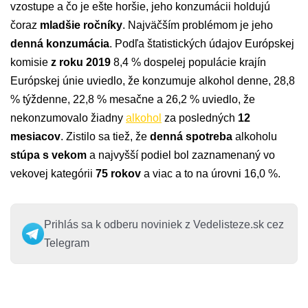
vzostupe a čo je ešte horšie, jeho konzumácii holdujú
čoraz
mladšie ročníky
. Najväčším problémom je jeho
denná konzumácia
. Podľa štatistických údajov Európskej
komisie
z roku 2019
8,4 % dospelej populácie krajín
Európskej únie uviedlo, že konzumuje alkohol denne, 28,8
% týždenne, 22,8 % mesačne a 26,2 % uviedlo, že
nekonzumovalo žiadny
alkohol
za posledných
12
mesiacov
. Zistilo sa tiež, že
denná spotreba
alkoholu
stúpa s vekom
a najvyšší podiel bol zaznamenaný vo
vekovej kategórii
75 rokov
a viac a to na úrovni 16,0 %.
Prihlás sa k odberu noviniek z Vedelisteze.sk cez
Telegram