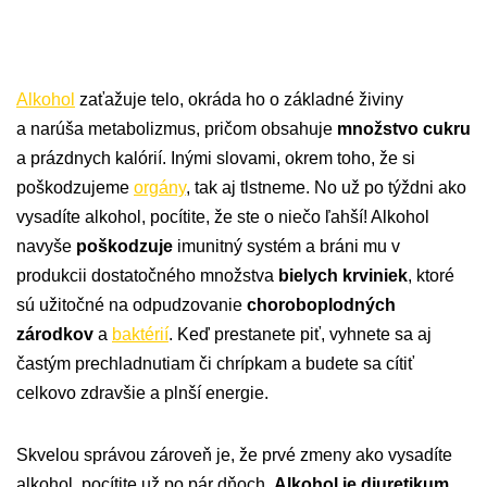
Alkohol
zaťažuje telo, okráda ho o základné živiny
a narúša metabolizmus, pričom obsahuje
množstvo cukru
a prázdnych kalórií. Inými slovami, okrem toho, že si
poškodzujeme
orgány
, tak aj tlstneme. No už po týždni ako
vysadíte alkohol, pocítite, že ste o niečo ľahší! Alkohol
navyše
poškodzuje
imunitný systém a bráni mu v
produkcii dostatočného množstva
bielych krviniek
, ktoré
sú užitočné na odpudzovanie
choroboplodných
zárodkov
a
baktérií
. Keď prestanete piť, vyhnete sa aj
častým prechladnutiam či chrípkam a budete sa cítiť
celkovo zdravšie a plnší energie.
Skvelou správou zároveň je, že prvé zmeny ako vysadíte
alkohol, pocítite už po pár dňoch.
Alkohol je diuretikum,