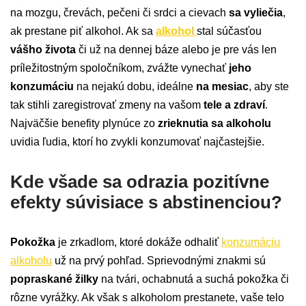
na mozgu, črevách, pečeni či srdci a cievach
sa vyliečia
,
ak prestane piť alkohol. Ak sa
alkohol
stal súčasťou
vášho života
či už na dennej báze alebo je pre vás len
príležitostným spoločníkom, zvážte vynechať
jeho
konzumáciu
na nejakú dobu, ideálne
na mesiac
, aby ste
tak stihli zaregistrovať zmeny na vašom
tele a zdraví
.
Najväčšie benefity plynúce zo
zrieknutia sa alkoholu
uvidia ľudia, ktorí ho zvykli konzumovať najčastejšie.
Kde všade sa odrazia pozitívne
efekty súvisiace s abstinenciou?
Pokožka
je zrkadlom, ktoré dokáže odhaliť
konzumáciu
alkoholu
už na prvý pohľad. Sprievodnými znakmi sú
popraskané žilky
na tvári, ochabnutá a suchá pokožka či
rôzne vyrážky. Ak však s alkoholom prestanete, vaše telo