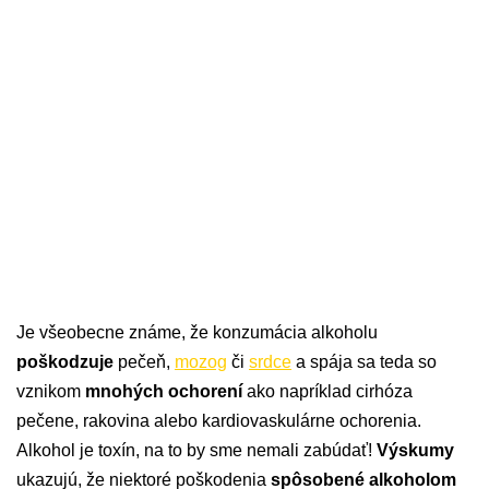
Je všeobecne známe, že konzumácia alkoholu
poškodzuje
pečeň,
mozog
či
srdce
a spája sa teda so
vznikom
mnohých ochorení
ako napríklad cirhóza
pečene, rakovina alebo kardiovaskulárne ochorenia.
Alkohol je toxín, na to by sme nemali zabúdať!
Výskumy
ukazujú, že niektoré poškodenia
spôsobené alkoholom