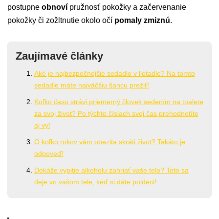
postupne
obnoví
pružnosť pokožky a začervenanie
pokožky či zožltnutie okolo očí
pomaly zmiznú
.
Zaujímavé články
Aké je najbezpečnejšie sedadlo v lietadle? Na tomto
sedadle máte najväčšiu šancu prežiť!
Koľko času strávi priemerný človek sedením na toalete
za svoj život? Po týchto číslach svoj čas prehodnotíte
aj vy!
O koľko rokov vám obezita skráti život? Takáto je
odpoveď!
Dokáže vypitie alkoholu zahriať vaše telo? Toto sa
deje vo vašom tele, keď si dáte poldeci!