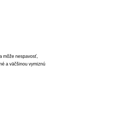
sa môže nespavosť,
ené a väčšinou vymiznú