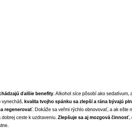
hádzajú ďalšie benefity
. Alkohol síce pôsobí ako sedatívum,
o vynecháš,
kvalita tvojho spánku sa zlepší a rána bývajú pl
čína regenerovať
. Dokáže sa veľmi rýchlo obnovovať, a ak ešte 
 dobrej ceste k uzdraveniu.
Zlepšuje sa aj mozgová činnosť
,
stne.