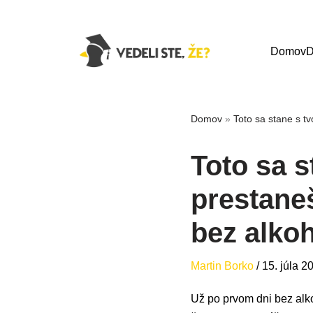
Domov
D
Domov
»
Toto sa stane s tv
Toto sa s
prestaneš
bez alkoh
Martin Borko
/
15. júla 2
Už po prvom dni bez alkoh