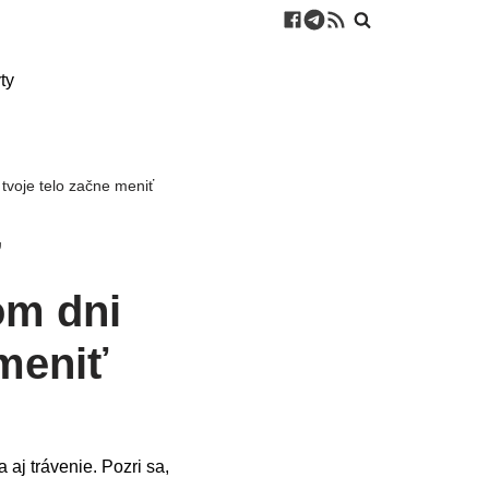
ty
 tvoje telo začne meniť
ď
om dni
 meniť
 aj trávenie. Pozri sa,