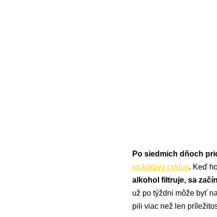
Po siedmich dňoch pric
spánkový cyklus
. Keď h
alkohol filtruje, sa za
už po týždni môže byť na
pili viac než len príležito