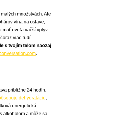
 malých množstvách. Ale
ohárov vína na oslave,
 mať oveľa väčší vplyv
 čoraz viac ľudí
le s tvojím telom naozaj
conversation.com
.
ava približne 24 hodín.
pôsobuje dehydratáciu
,
lková energetická
 s alkoholom a môže sa