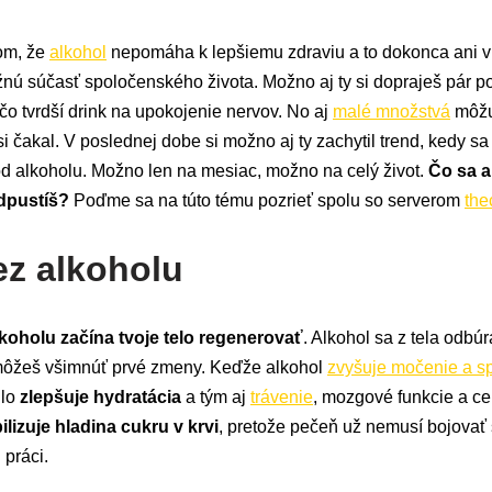
om, že
alkohol
nepomáha k lepšiemu zdraviu a to dokonca ani v
žnú súčasť spoločenského života. Možno aj ty si dopraješ pár p
ečo tvrdší drink na upokojenie nervov. No aj
malé množstvá
môžu
si čakal. V poslednej dobe si možno aj ty zachytil trend, kedy sa
od alkoholu. Možno len na mesiac, možno na celý život.
Čo sa a
odpustíš?
Poďme sa na túto tému pozrieť spolu so serverom
the
ez alkoholu
koholu začína tvoje telo regenerovať
. Alkohol sa z tela odbúr
 môžeš všimnúť prvé zmeny. Keďže alkohol
zvyšuje močenie a s
hlo
zlepšuje hydratácia
a tým aj
trávenie
, mozgové funkcie a ce
ilizuje hladina cukru v krvi
, pretože pečeň už nemusí bojovať
 práci.