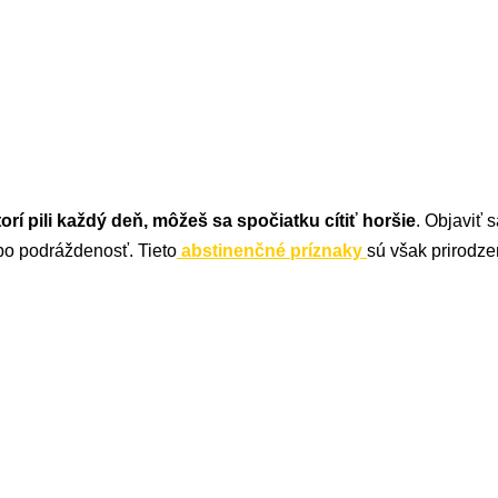
torí pili každý deň, môžeš sa spočiatku cítiť horšie
. Objaviť 
ebo podráždenosť. Tieto
abstinenčné príznaky
sú však prirodz