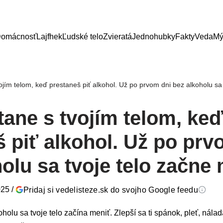
omácnosť
Lajfhek
Ľudské telo
Zvieratá
Jednohubky
Fakty
Veda
Mý
ojím telom, keď prestaneš piť alkohol. Už po prvom dni bez alkoholu sa
tane s tvojím telom, ke
 piť alkohol. Už po prv
olu sa tvoje telo začne
025
/
Pridaj si vedelisteze.sk do svojho Google feedu
olu sa tvoje telo začína meniť. Zlepší sa ti spánok, pleť, nálada