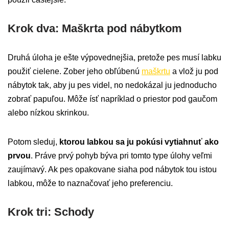
Krok dva: Maškrta pod nábytkom
Druhá úloha je ešte výpovednejšia, pretože pes musí labku
použiť cielene. Zober jeho obľúbenú
maškrtu
a vlož ju pod
nábytok tak, aby ju pes videl, no nedokázal ju jednoducho
zobrať papuľou. Môže ísť napríklad o priestor pod gaučom
alebo nízkou skrinkou.
Potom sleduj,
ktorou labkou sa ju pokúsi vytiahnuť ako
prvou
. Práve prvý pohyb býva pri tomto type úlohy veľmi
zaujímavý. Ak pes opakovane siaha pod nábytok tou istou
labkou, môže to naznačovať jeho preferenciu.
Krok tri: Schody