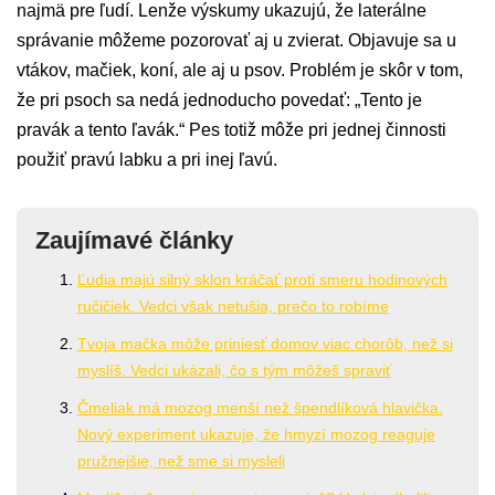
najmä pre ľudí. Lenže výskumy ukazujú, že laterálne
správanie môžeme pozorovať aj u zvierat. Objavuje sa u
vtákov, mačiek, koní, ale aj u psov. Problém je skôr v tom,
že pri psoch sa nedá jednoducho povedať: „Tento je
pravák a tento ľavák.“ Pes totiž môže pri jednej činnosti
použiť pravú labku a pri inej ľavú.
Zaujímavé články
Ľudia majú silný sklon kráčať proti smeru hodinových
ručičiek. Vedci však netušia, prečo to robíme
Tvoja mačka môže priniesť domov viac chorôb, než si
myslíš. Vedci ukázali, čo s tým môžeš spraviť
Čmeliak má mozog menší než špendlíková hlavička.
Nový experiment ukazuje, že hmyzí mozog reaguje
pružnejšie, než sme si mysleli