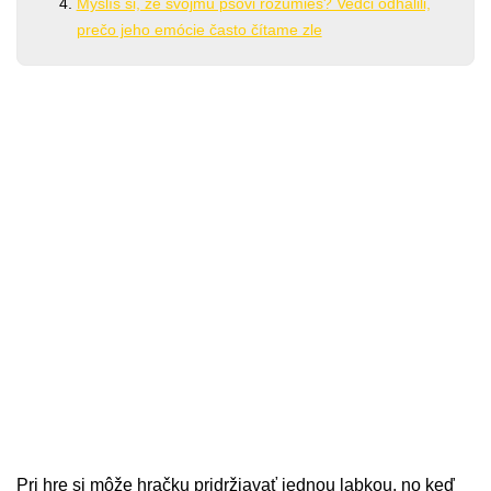
Myslíš si, že svojmu psovi rozumieš? Vedci odhalili,
prečo jeho emócie často čítame zle
Pri hre si môže hračku pridržiavať jednou labkou, no keď