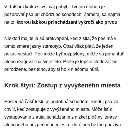
V ďalšom kroku si všímaj pohyb. Tvojou úlohou je
pozorovať psa pri chôdzi po schodoch. Zameraj sa najmä
na to,
ktorou labkou pri schádzaní vykročí ako prvou
.
Niektorí majitelia sú prekvapení, keď zistia, že pes má v
tomto smere jasný stereotyp. Opäť však platí, že jeden
pokus nestačí. Pes môže byť rozptýlený, môže sa ponáhľať
alebo reagovať na tvoje telo. Preto je lepšie sledovať ho
prirodzene, bez toho, aby si ho k niečomu nútil.
Krok štyri: Zostup z vyvýšeného miesta
Posledná časť testu je podobná schodom. Sleduj psa vo
chvíli, keď zostupuje z vyvýšeného miesta. Môže ísť o
vystupovanie z auta, schádzanie z nízkej plošiny, terasy
alebo iného bezpečného miesta, ktoré pes bežne používa.