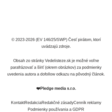
© 2023-2026 (EV 146/25/SWP) Česť pirátom, ktorí
uvádzajú zdroje.
Obsah zo stránky Vedelisteze.sk je možné voľne
parafrázovať a šíriť (okrem obrázkov) za podmienky
uvedenia autora a dofollow odkazu na pôvodný článok.
❤️
Pledge media s.r.o.
Kontakt
Redakcia
Redakčné zásady
Cenník reklamy
Podmienky používania a GDPR