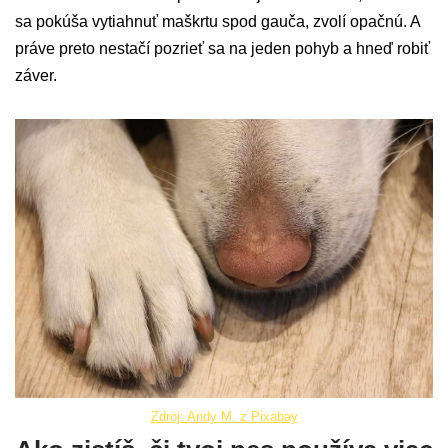
sa pokúša vytiahnuť maškrtu spod gauča, zvolí opačnú. A
práve preto nestačí pozrieť sa na jeden pohyb a hneď robiť
záver.
Zdroj: Andy M. z Pixabay