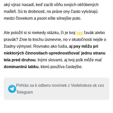
aký výraz nasadí, keď zacíti vôňu svojich obľúbených
maškŕt. Sú to drobnosti, no práve ony často vytvárajú
medzi človekom a psom ešte silnejšie puto.
Ale položil si si niekedy otázku, či je tvoj
pes
ľavák alebo
pravák? Znie to trochu úsmevne, no v skutočnosti nejde o
žiadny výmysel. Rovnako ako ľudia,
aj psy môžu pri
niektorých činnostiach uprednostňovať jednu stranu
tela pred druhou
. Inými slovami, aj tvoj psík môže mať
dominantnú labku
, ktorú používa častejšie.
Prihlás sa k odberu noviniek z Vedelisteze.sk cez
Telegram