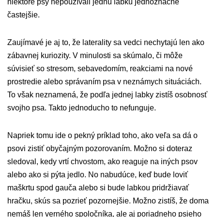
niektoré psy nepoužívali jednu labku jednoznačne
častejšie.
Zaujímavé je aj to, že laterality sa vedci nechytajú len ako
zábavnej kuriozity. V minulosti sa skúmalo, či môže
súvisieť so stresom, sebavedomím, reakciami na nové
prostredie alebo správaním psa v neznámych situáciách.
To však neznamená, že podľa jednej labky zistíš osobnosť
svojho psa. Takto jednoducho to nefunguje.
Napriek tomu ide o pekný príklad toho, ako veľa sa dá o
psovi zistiť obyčajným pozorovaním. Možno si doteraz
sledoval, kedy vrtí chvostom, ako reaguje na iných psov
alebo ako si pýta jedlo. No nabudúce, keď bude loviť
maškrtu spod gauča alebo si bude labkou pridržiavať
hračku, skús sa pozrieť pozornejšie. Možno zistíš, že doma
nemáš len verného spoločníka, ale aj poriadneho psieho