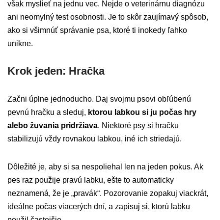
však myslieť na jednu vec. Nejde o veterinárnu diagnózu
ani neomylný test osobnosti. Je to skôr zaujímavý spôsob,
ako si všimnúť správanie psa, ktoré ti inokedy ľahko
unikne.
Krok jeden: Hračka
Začni úplne jednoducho. Daj svojmu psovi obľúbenú
pevnú hračku a sleduj,
ktorou labkou si ju počas hry
alebo žuvania pridržiava
. Niektoré psy si hračku
stabilizujú vždy rovnakou labkou, iné ich striedajú.
Dôležité je, aby si sa nespoliehal len na jeden pokus. Ak
pes raz použije pravú labku, ešte to automaticky
neznamená, že je „pravák“. Pozorovanie zopakuj viackrát,
ideálne počas viacerých dní, a zapisuj si, ktorú labku
použil častejšie.