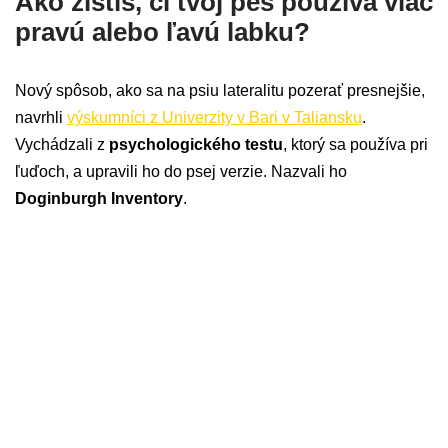
Ako zistíš, či tvoj pes používa viac
pravú alebo ľavú labku?
Nový spôsob, ako sa na psiu lateralitu pozerať presnejšie,
navrhli
výskumníci z Univerzity v Bari v Taliansku
.
Vychádzali z
psychologického testu
, ktorý sa používa pri
ľuďoch, a upravili ho do psej verzie. Nazvali ho
Doginburgh Inventory
.