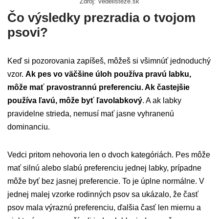
Zdroj: Vedelisteze.sk
Čo výsledky prezradia o tvojom
psovi?
Keď si pozorovania zapíšeš, môžeš si všimnúť jednoduchý
vzor.
Ak pes vo väčšine úloh používa pravú labku,
môže mať pravostrannú preferenciu. Ak častejšie
používa ľavú, môže byť ľavolabkový
. A ak labky
pravidelne strieda, nemusí mať jasne vyhranenú
dominanciu.
Vedci pritom nehovoria len o dvoch kategóriách. Pes môže
mať silnú alebo slabú preferenciu jednej labky, prípadne
môže byť bez jasnej preferencie. To je úplne normálne. V
jednej malej vzorke rodinných psov sa ukázalo, že časť
psov mala výraznú preferenciu, ďalšia časť len miernu a