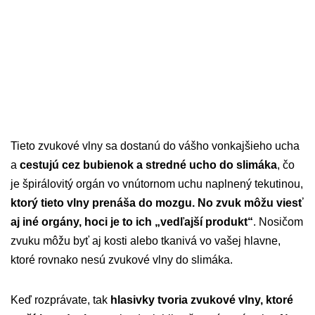
Tieto zvukové vlny sa dostanú do vášho vonkajšieho ucha
a
cestujú cez bubienok a stredné ucho do slimáka
, čo
je špirálovitý orgán vo vnútornom uchu naplnený tekutinou,
ktorý tieto vlny prenáša do mozgu. No zvuk môžu viesť
aj iné orgány, hoci je to ich „vedľajší produkt“
. Nosičom
zvuku môžu byť aj kosti alebo tkanivá vo vašej hlavne,
ktoré rovnako nesú zvukové vlny do slimáka.
Keď rozprávate, tak
hlasivky tvoria zvukové vlny, ktoré