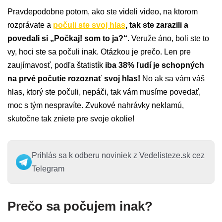
Pravdepodobne potom, ako ste videli video, na ktorom
rozprávate a
počuli ste svoj hlas
, tak ste zarazili a
povedali si „Počkaj! som to ja?“
. Veruže áno, boli ste to
vy, hoci ste sa počuli inak. Otázkou je prečo. Len pre
zaujímavosť, podľa štatistík
iba 38% ľudí je schopných
na prvé počutie rozoznať svoj hlas!
No ak sa vám váš
hlas, ktorý ste počuli, nepáči, tak vám musíme povedať,
moc s tým nespravíte. Zvukové nahrávky neklamú,
skutočne tak zniete pre svoje okolie!
Prihlás sa k odberu noviniek z Vedelisteze.sk cez
Telegram
Prečo sa počujem inak?