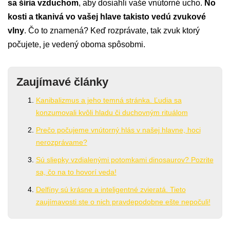
sa šíria vzduchom
, aby dosiahli vaše vnútorné ucho.
No
kosti a tkanivá vo vašej hlave takisto vedú zvukové
vlny
. Čo to znamená? Keď rozprávate, tak zvuk ktorý
počujete, je vedený oboma spôsobmi.
Zaujímavé články
Kanibalizmus a jeho temná stránka. Ľudia sa
konzumovali kvôli hladu či duchovným rituálom
Prečo počujeme vnútorný hlás v našej hlavne, hoci
nerozprávame?
Sú sliepky vzdialenými potomkami dinosaurov? Pozrite
sa, čo na to hovorí veda!
Delfíny sú krásne a inteligentné zvieratá. Tieto
zaujímavosti ste o nich pravdepodobne ešte nepočuli!