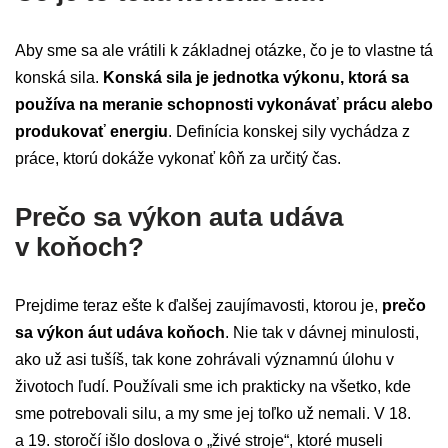
Aby sme sa ale vrátili k základnej otázke, čo je to vlastne tá
konská sila.
Konská sila je jednotka výkonu, ktorá sa
používa na meranie schopnosti vykonávať prácu alebo
produkovať energiu
. Definícia konskej sily vychádza z
práce, ktorú dokáže vykonať kôň za určitý čas.
Prečo sa výkon auta udáva
v koňoch?
Prejdime teraz ešte k ďalšej zaujímavosti, ktorou je,
prečo
sa výkon áut udáva koňoch
. Nie tak v dávnej minulosti,
ako už asi tušíš, tak kone zohrávali významnú úlohu v
životoch ľudí. Používali sme ich prakticky na všetko, kde
sme potrebovali silu, a my sme jej toľko už nemali. V 18.
a 19. storočí išlo doslova o „živé stroje“, ktoré museli