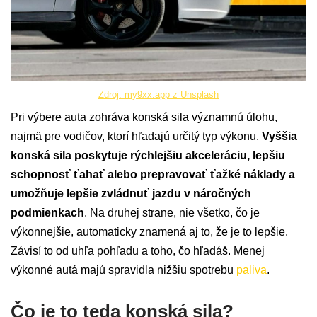
Zdroj: my9xx.app z Unsplash
Pri výbere auta zohráva konská sila významnú úlohu,
najmä pre vodičov, ktorí hľadajú určitý typ výkonu.
Vyššia
konská sila poskytuje rýchlejšiu akceleráciu, lepšiu
schopnosť ťahať alebo prepravovať ťažké náklady a
umožňuje lepšie zvládnuť jazdu v náročných
podmienkach
. Na druhej strane, nie všetko, čo je
výkonnejšie, automaticky znamená aj to, že je to lepšie.
Závisí to od uhľa pohľadu a toho, čo hľadáš. Menej
výkonné autá majú spravidla nižšiu spotrebu
paliva
.
Čo je to teda konská sila?