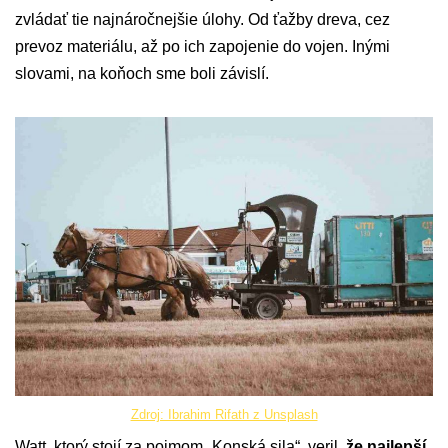
zvládať tie najnáročnejšie úlohy. Od ťažby dreva, cez
prevoz materiálu, až po ich zapojenie do vojen. Inými
slovami, na koňoch sme boli závislí.
Zdroj: Ibrahim Rifath z Unsplash
Watt, ktorý stojí za pojmom „Konská sila“, veril,
že najlepší