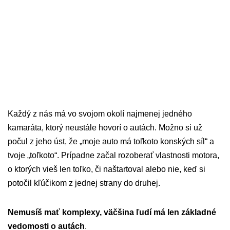
Každý z nás má vo svojom okolí najmenej jedného
kamaráta, ktorý neustále hovorí o autách. Možno si už
počul z jeho úst, že „moje auto má toľkoto konských síl“ a
tvoje „toľkoto“. Prípadne začal rozoberať vlastnosti motora,
o ktorých vieš len toľko, či naštartoval alebo nie, keď si
potočil kľúčikom z jednej strany do druhej.
Nemusíš mať komplexy, väčšina ľudí má len základné
vedomosti o autách
.