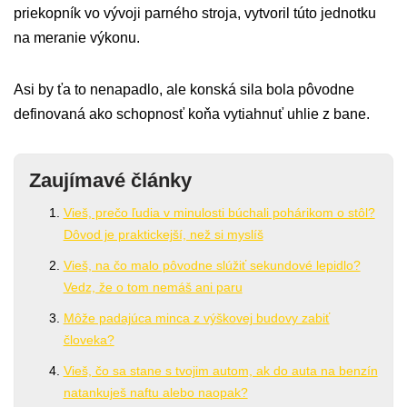
priekopník vo vývoji parného stroja, vytvoril túto jednotku
na meranie výkonu.
Asi by ťa to nenapadlo, ale konská sila bola pôvodne
definovaná ako schopnosť koňa vytiahnuť uhlie z bane.
Zaujímavé články
Vieš, prečo ľudia v minulosti búchali pohárikom o stôl?
Dôvod je praktickejší, než si myslíš
Vieš, na čo malo pôvodne slúžiť sekundové lepidlo?
Vedz, že o tom nemáš ani paru
Môže padajúca minca z výškovej budovy zabiť
človeka?
Vieš, čo sa stane s tvojim autom, ak do auta na benzín
natankuješ naftu alebo naopak?