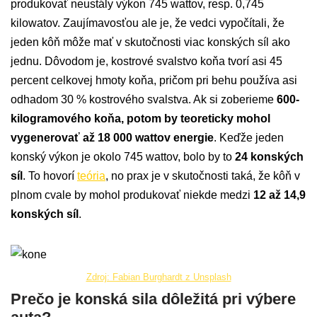
produkovať neustály výkon 745 wattov, resp. 0,745
kilowatov. Zaujímavosťou ale je, že vedci vypočítali, že
jeden kôň môže mať v skutočnosti viac konských síl ako
jednu. Dôvodom je, kostrové svalstvo koňa tvorí asi 45
percent celkovej hmoty koňa, pričom pri behu používa asi
odhadom 30 % kostrového svalstva. Ak si zoberieme
600-
kilogramového koňa, potom by teoreticky mohol
vygenerovať až 18 000 wattov energie
. Keďže jeden
konský výkon je okolo 745 wattov, bolo by to
24 konských
síl
. To hovorí
teória
, no prax je v skutočnosti taká, že kôň v
plnom cvale by mohol produkovať niekde medzi
12 až 14,9
konských síl
.
Zdroj: Fabian Burghardt z Unsplash
Prečo je konská sila dôležitá pri výbere