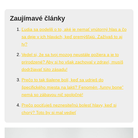
Zaujímavé články
Ľudia sa podelili o to, aké je nemať vnútorný hlas a čo
sa deje v ich hlavách, keď premýšľajú. Zažívaš to aj
ty?
Vedel si, že sa tvoj mozog neustále požiera a je to
prirodzené? Aby si ho však zachoval v zdraví, musíš
dodržiavať túto zásadu!
Prečo to tak šialene bolí, keď sa udrieš do
špecifického miesta na lakti? Fenomén „funny bone“
nemá so zábavou nič spoločné!
Prečo pociťuješ neznesiteľnú bolesť hlavy, keď si
chorý? Toto by si mal vedieť