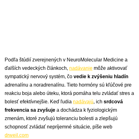
Podľa štúdií zverejnených v NeuroMolecular Medicine a
ďalších vedeckých článkoch,
nadávanie
môže aktivovať
sympatický nervový systém, čo
vedie k zvýšeniu hladín
adrenalínu a noradrenalínu. Tieto hormóny sú kľúčové pre
reakciu boja alebo úteku, ktorá pomáha telu zvládať stres a
bolesť efektívnejšie. Keď ľudia
nadávajú
, ich
srdcová
frekvencia sa zvyšuje
a dochádza k fyziologickým
zmenám, ktoré zvyšujú toleranciu bolesti a zlepšujú
schopnosť zvládať nepríjemné situácie, píše web
drweil.com