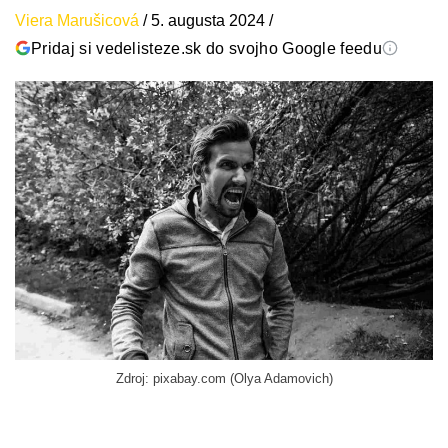
Viera Marušicová
/
5. augusta 2024
/
Pridaj si vedelisteze.sk do svojho Google feedu
Zdroj: pixabay.com (Olya Adamovich)