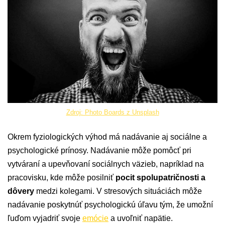
Zdroj: Photo Boards z Unsplash
Okrem fyziologických výhod má nadávanie aj sociálne a
psychologické prínosy. Nadávanie môže pomôcť pri
vytváraní a upevňovaní sociálnych väzieb, napríklad na
pracovisku, kde môže posilniť
pocit spolupatričnosti a
dôvery
medzi kolegami. V stresových situáciách môže
nadávanie poskytnúť psychologickú úľavu tým, že umožní
ľuďom vyjadriť svoje
emócie
a uvoľniť napätie.​