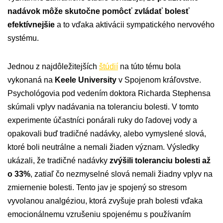
nadávok môže skutočne pomôcť zvládať bolesť
efektívnejšie
a to vďaka aktivácii sympatického nervového
systému.
Jednou z najdôležitejších
štúdií
na túto tému bola
vykonaná na
Keele University
v Spojenom kráľovstve.
Psychológovia pod vedením doktora Richarda Stephensa
skúmali vplyv nadávania na toleranciu bolesti. V tomto
experimente účastníci ponárali ruky do ľadovej vody a
opakovali buď tradičné nadávky, alebo vymyslené slová,
ktoré boli neutrálne a nemali žiaden význam. Výsledky
ukázali, že tradičné nadávky
zvýšili toleranciu bolesti až
o 33%
, zatiaľ čo nezmyselné slová nemali žiadny vplyv na
zmiernenie bolesti. Tento jav je spojený so stresom
vyvolanou analgéziou, ktorá zvyšuje prah bolesti vďaka
emocionálnemu vzrušeniu spojenému s používaním