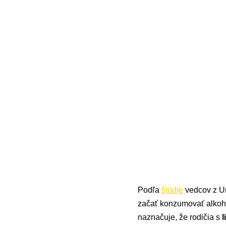
Podľa
štúdie
vedcov z Un
začať konzumovať alkohol,
naznačuje, že rodičia s