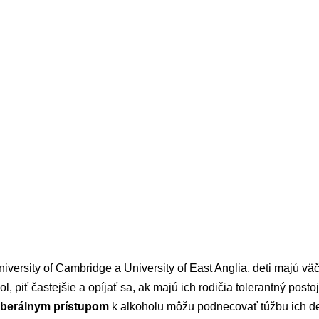
iversity of Cambridge a University of East Anglia, deti majú v
 piť častejšie a opíjať sa, ak majú ich rodičia tolerantný posto
liberálnym prístupom
k alkoholu môžu podnecovať túžbu ich det