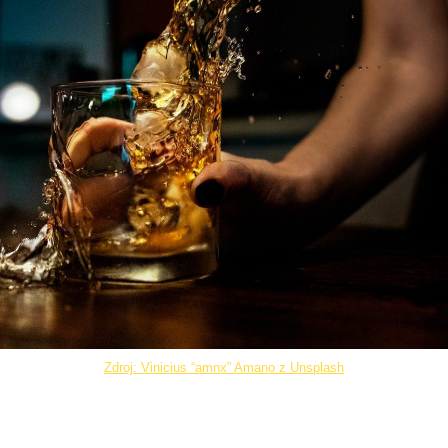
Zdroj: Vinicius “amnx” Amano z Unsplash