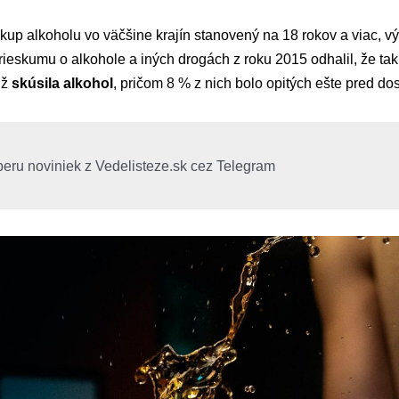
kup alkoholu vo väčšine krajín stanovený na 18 rokov a viac, v
ieskumu o alkohole a iných drogách z roku 2015 odhalil, že ta
už
skúsila alkohol
, pričom 8 % z nich bolo opitých ešte pred do
beru noviniek z Vedelisteze.sk cez Telegram