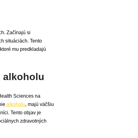
h. Začínajú si
h situáciách. Tento
 ktoré mu predkladajú
k alkoholu
Health Sciences na
nie
alkoholu
, majú väčšiu
íci. Tento objav je
sociálnych zdravotných