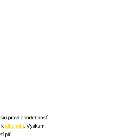
äčšiu pravdepodobnosť
j k
alkoholu
. Výskum
í piť.