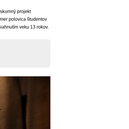
ýskumný projekt
kmer polovica študentov
siahnutím veku 13 rokov.