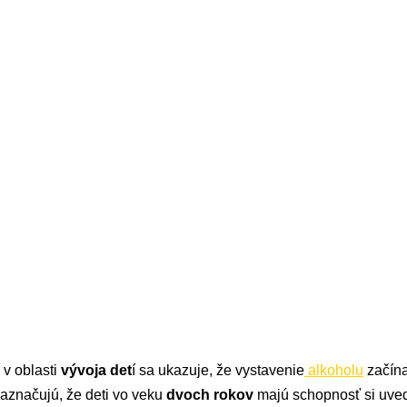
 v oblasti
vývoja det
í sa ukazuje, že vystavenie
alkoholu
začína
naznačujú, že deti vo veku
dvoch rokov
majú schopnosť si uvedo