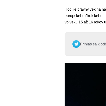
Hoci je právny vek na ná
európskeho školského pr
vo veku 15 až 16 rokov 
Prihlás sa k od