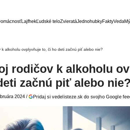
omácnosť
Lajfhek
Ľudské telo
Zvieratá
Jednohubky
Fakty
Veda
Mý
 k alkoholu ovplyvňuje to, či ho deti začnú piť alebo nie?
oj rodičov k alkoholu o
 deti začnú piť alebo nie
ebruára 2024
/
Pridaj si vedelisteze.sk do svojho Google fe