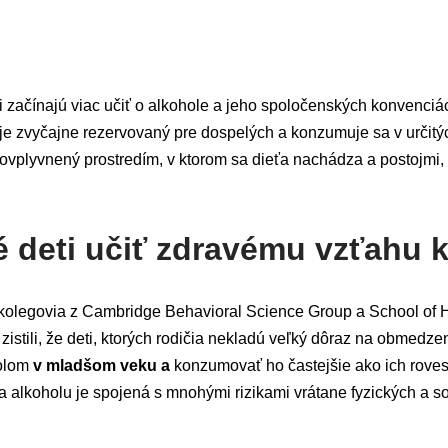
i začínajú viac učiť o alkohole a jeho spoločenských konvenciác
je zvyčajne rezervovaný pre dospelých a konzumuje sa v určitýc
ovplyvnený prostredím, v ktorom sa dieťa nachádza a postojmi,
é deti učiť zdravému vzťahu 
ej kolegovia z Cambridge Behavioral Science Group a School of 
 zistili, že deti, ktorých rodičia nekladú veľký dôraz na obmedze
holom
v mladšom veku a
konzumovať ho častejšie ako ich rovesn
ba alkoholu je spojená s mnohými rizikami vrátane fyzických a 