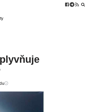
ty
vplyvňuje
?
edu