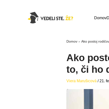
Domov
D
Domov
»
Ako postoj rodičov
Ako post
to, či ho
Viera Marušicová
/
21. f