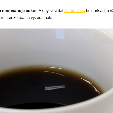
e neobsahuje cukor
. Ak by si si dal
čiernu kávu
bez prísad, u v
ie. Lenže realita vyzerá inak.