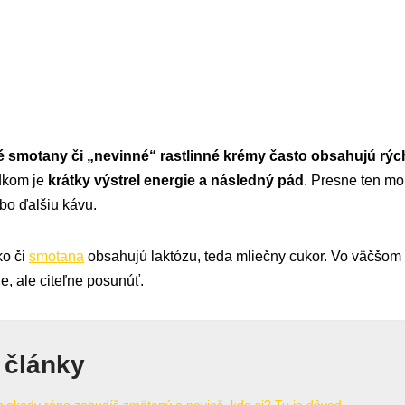
é smotany či „nevinné“ rastlinné krémy často obsahujú rýc
dkom je
krátky výstrel energie a následný pád
. Presne ten m
bo ďalšiu kávu.
ko či
smotana
obsahujú laktózu, teda mliečny cukor. Vo väčšo
e, ale citeľne posunúť.
 články
niekedy ráno zobudíš zmätený a nevieš, kde si? Tu je dôvod