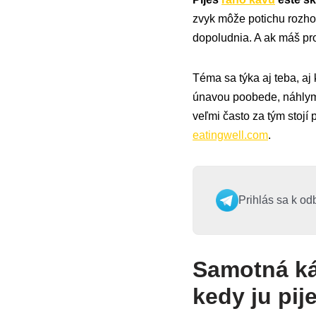
zvyk môže potichu rozhodi
dopoludnia. A ak máš pro
Téma sa týka aj teba, a
únavou poobede, náhlym
veľmi často za tým stoj
eatingwell.com
.
Prihlás sa k od
Samotná káv
kedy ju pij