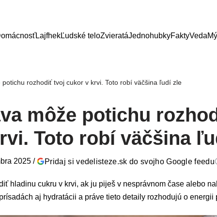
omácnosť
Lajfhek
Ľudské telo
Zvieratá
Jednohubky
Fakty
Veda
Mý
tichu rozhodiť tvoj cukor v krvi. Toto robí väčšina ľudí zle
va môže potichu rozhodi
rvi. Toto robí väčšina ľu
bra 2025
/
Pridaj si vedelisteze.sk do svojho Google feedu
 hladinu cukru v krvi, ak ju piješ v nesprávnom čase alebo na
ísadách aj hydratácii a práve tieto detaily rozhodujú o energii