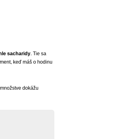
hle sacharidy
. Tie sa
oment, keď máš o hodinu
m množstve dokážu