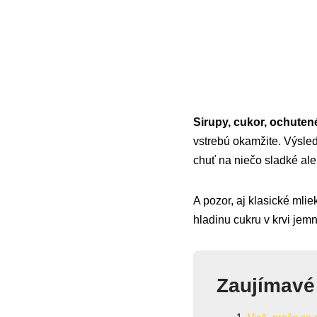
Sirupy, cukor, ochuten
vstrebú okamžite. Výsle
chuť na niečo sladké ale
A pozor, aj klasické mlie
hladinu cukru v krvi jemn
Zaujímavé
Vieš, prečo sa 