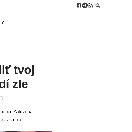
ty
ť tvoj
dí zle
lačno. Záleží na
 počas dňa.