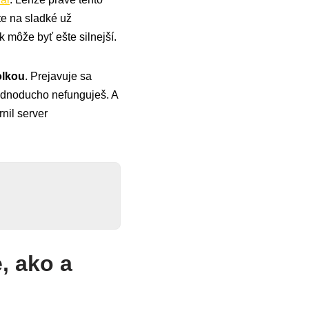
te na sladké už
 môže byť ešte silnejší.
olkou
. Prejavuje sa
ednoducho nefunguješ. A
nil server
, ako a