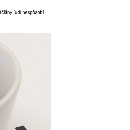
äčšiny ľudí nespôsobí