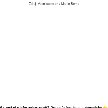
Zdroj: Vedelisteze.sk / Martin Borko
ôr, než si niečo zahryzneš?
Pre veľa ľudí je to automatický
rit