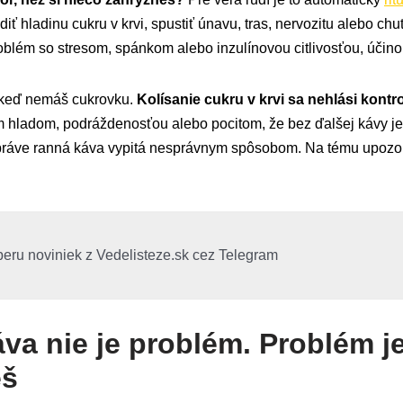
ť hladinu cukru v krvi, spustiť únavu, tras, nervozitu alebo chu
blém so stresom, spánkom alebo inzulínovou citlivosťou, účinok
j keď nemáš cukrovku.
Kolísanie cukru v krvi sa nehlási kontr
 hladom, podráždenosťou alebo pocitom, že bez ďalšej kávy j
í práve ranná káva vypitá nesprávnym spôsobom. Na tému upozor
beru noviniek z Vedelisteze.sk cez Telegram
a nie je problém. Problém je
eš