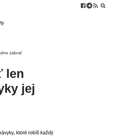
ty
adne zabrať
 len
ky jej
návyky, ktoré robíš každý