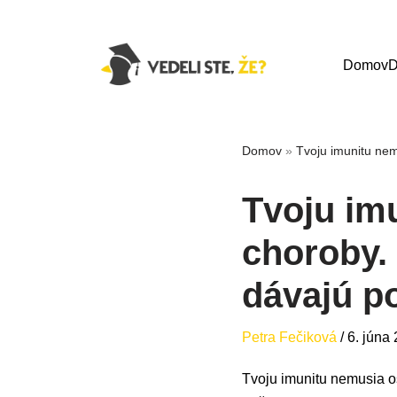
Domov
D
Domov
»
Tvoju imunitu nem
Tvoju im
choroby. 
dávajú p
Petra Fečiková
/
6. júna
Tvoju imunitu nemusia os