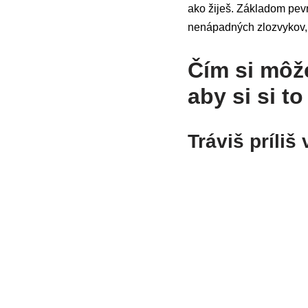
ako žiješ. Základom pevn
nenápadných zlozvykov, 
Čím si môž
aby si si 
Tráviš príliš