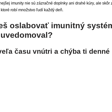
ejšej imunity nie sú zázračné doplnky ani drahé kúry, ale skôr
ktoré robí množstvo ľudí každý deň.
eš oslabovať imunitný systém
to uvedomoval?
 veľa času vnútri a chýba ti denné