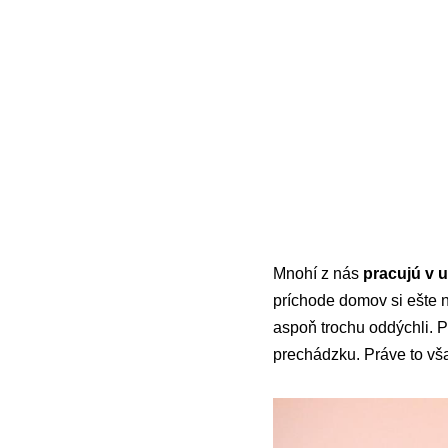
Mnohí z nás
pracujú v 
príchode domov si ešte 
aspoň trochu oddýchli. P
prechádzku. Práve to vš