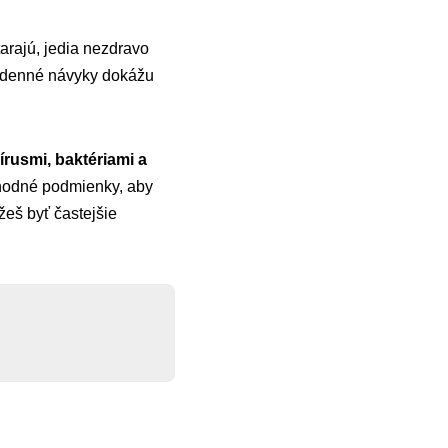
tarajú, jedia nezdravo
dodenné návyky dokážu
vírusmi, baktériami a
 vhodné podmienky, aby
žeš byť častejšie