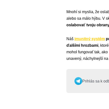
Mnohí si myslia, že oslab
alebo sa málo hýbu. V s
oslabovať tvoju obra
Náš
imunitný systém
pr
ďalšími hrozbami
, ktor
mohol fungovať tak, ako 
unavený, náchylnejší na
Prihlás sa k od