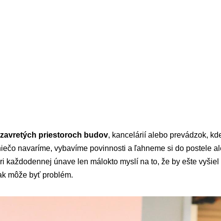
uzavretých priestoroch budov
, kancelárií alebo prevádzok, kd
niečo navaríme, vybavíme povinnosti a ľahneme si do postele a
ri každodennej únave len málokto myslí na to, že by ešte vyšiel 
ak môže byť problém.