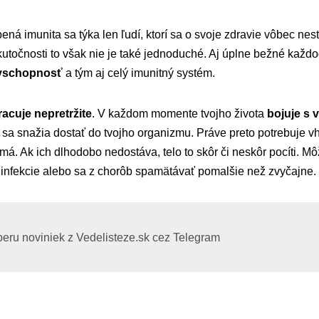
ená imunita sa týka len ľudí, ktorí sa o svoje zdravie vôbec nes
kutočnosti to však nie je také jednoduché. Aj úplne bežné kaž
nyschopnosť
a tým aj celý imunitný systém.
acuje nepretržite
. V každom momente tvojho života
bojuje s 
é sa snažia dostať do tvojho organizmu. Práve preto potrebuje
má. Ak ich dlhodobo nedostáva, telo to skôr či neskôr pocíti. Mô
 infekcie alebo sa z chorôb spamätávať pomalšie než zvyčajne.
beru noviniek z Vedelisteze.sk cez Telegram