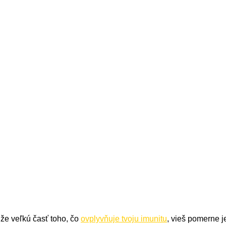
že veľkú časť toho, čo
ovplyvňuje tvoju imunitu
, vieš pomerne 