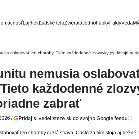
omácnosť
Lajfhek
Ľudské telo
Zvieratá
Jednohubky
Fakty
Veda
Mý
usia oslabovať len choroby. Tieto každodenné zlozvyky jej dávajú pori
unitu nemusia oslabovať
Tieto každodenné zlozvy
oriadne zabrať
 2026
/
Pridaj si vedelisteze.sk do svojho Google feedu
labovať len choroby či zlá strava. Často za tým stoja aj bežné 