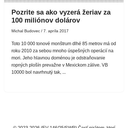
Pozrite sa ako vyzerá žeriav za
100 miliónov dolárov
Michal Budovec
7. apríla 2017
Toto 10 000 tonové monštrum dlhé 85 metrov má od
roku 2010 za sebou mnoho úspešných operácií na
mori. Jeho hlavnou doménou je odstraňovanie
ropných plošín prevažne v Mexickom zálive. VB
10000 bol navrhnutý tak, ...
© 2023-2026 (EV 146/25/SWP) Česť pirátom, ktorí