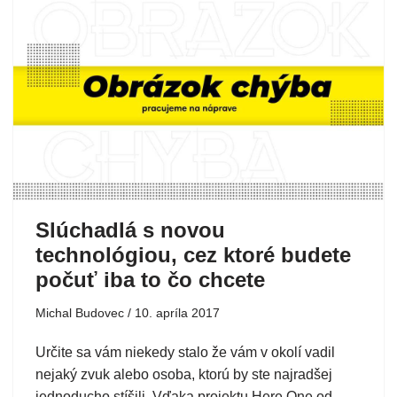
Slúchadlá s novou
technológiou, cez ktoré budete
počuť iba to čo chcete
Michal Budovec
10. apríla 2017
Určite sa vám niekedy stalo že vám v okolí vadil
nejaký zvuk alebo osoba, ktorú by ste najradšej
jednoducho stíšili. Vďaka projektu Here One od