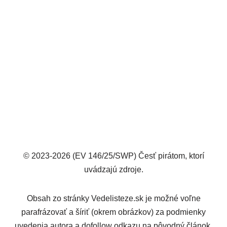
© 2023-2026 (EV 146/25/SWP) Česť pirátom, ktorí
uvádzajú zdroje.
Obsah zo stránky Vedelisteze.sk je možné voľne
parafrázovať a šíriť (okrem obrázkov) za podmienky
uvedenia autora a dofollow odkazu na pôvodný článok.