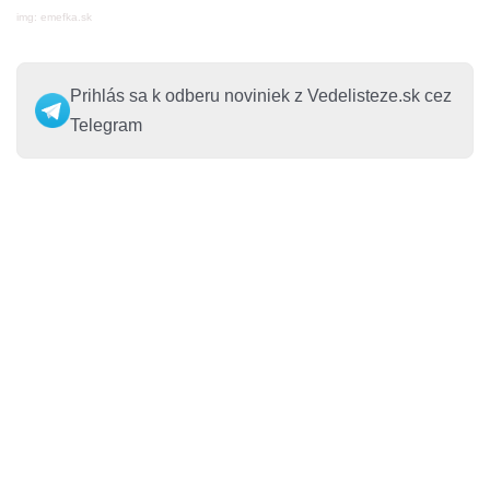
img: emefka.sk
Prihlás sa k odberu noviniek z Vedelisteze.sk cez
Telegram