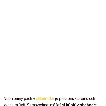
Nepríjemný pach v
chladničke
je problém, ktorému čelí
kvantum ľudí. Samozrejme, môžeš si
kúpiť v obchode