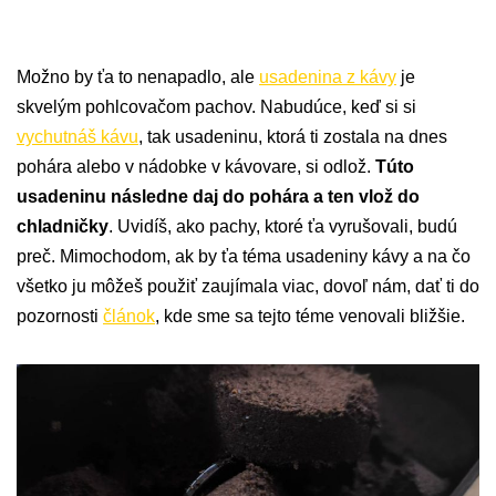
Možno by ťa to nenapadlo, ale
usadenina z kávy
je
skvelým pohlcovačom pachov. Nabudúce, keď si si
vychutnáš kávu
, tak usadeninu, ktorá ti zostala na dnes
pohára alebo v nádobke v kávovare, si odlož.
Túto
usadeninu následne daj do pohára a ten vlož do
chladničky
. Uvidíš, ako pachy, ktoré ťa vyrušovali, budú
preč. Mimochodom, ak by ťa téma usadeniny kávy a na čo
všetko ju môžeš použiť zaujímala viac, dovoľ nám, dať ti do
pozornosti
článok
, kde sme sa tejto téme venovali bližšie.