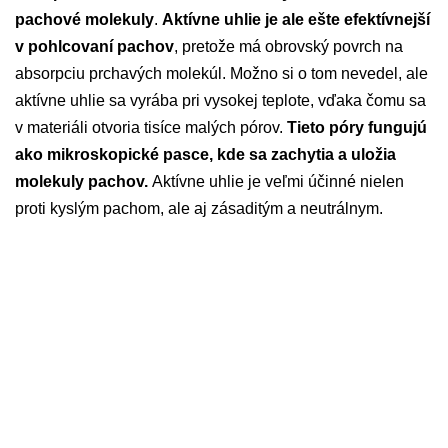
pachové molekuly
.
Aktívne uhlie je ale ešte efektívnejší
v pohlcovaní pachov
, pretože má obrovský povrch na
absorpciu prchavých molekúl. Možno si o tom nevedel, ale
aktívne uhlie sa vyrába pri vysokej teplote, vďaka čomu sa
v materiáli otvoria tisíce malých pórov.
Tieto póry fungujú
ako mikroskopické pasce, kde sa zachytia a uložia
molekuly pachov.
Aktívne uhlie je veľmi účinné nielen
proti kyslým pachom, ale aj zásaditým a neutrálnym.