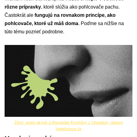
rôzne prípravky
, ktoré slúžia ako pohlcovače pachu.
Častokrát ale
fungujú na rovnakom princípe, ako
pohlcovače, ktoré už máš doma
. Poďme sa nižšie na
túto tému pozrieť podrobne.
Zdroj: engin akyurt a Alexander Krivitskiy z Unsplash, úprava
Vedelisteze.sk