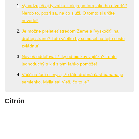
Vyhadzuješ aj ty zátku z oleja po tom, ako ho otvoríš?
Nerob to, pozri sa, na čo slúži. O tomto si určite
nevedel!
Je možné preletieť stredom Zeme a “vyskočiť” na
druhej strane? Toto všetko by si musel na tejto ceste
zvládnuť
Nevieš oddeľovať žĺtky od bielkov vajíčka? Tento
jednoduchý trik ti s tým ľahko pomôže!
Väčšina ľudí si myslí, že táto drobná časť banána je
semienko. Mýlia sa! Vieš, čo to je?
Citrón