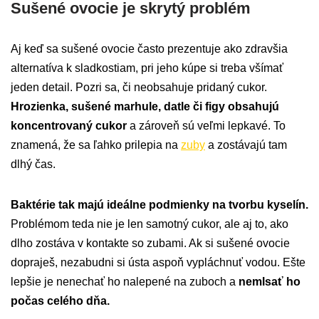
Sušené ovocie je skrytý problém
Aj keď sa sušené ovocie často prezentuje ako zdravšia
alternatíva k sladkostiam, pri jeho kúpe si treba všímať
jeden detail. Pozri sa, či neobsahuje pridaný cukor.
Hrozienka, sušené marhule, datle či figy obsahujú
koncentrovaný cukor
a zároveň sú veľmi lepkavé. To
znamená, že sa ľahko prilepia na
zuby
a zostávajú tam
dlhý čas.
Baktérie tak majú ideálne podmienky na tvorbu kyselín.
Problémom teda nie je len samotný cukor, ale aj to, ako
dlho zostáva v kontakte so zubami. Ak si sušené ovocie
dopraješ, nezabudni si ústa aspoň vypláchnuť vodou. Ešte
lepšie je nenechať ho nalepené na zuboch a
nemlsať ho
počas celého dňa.