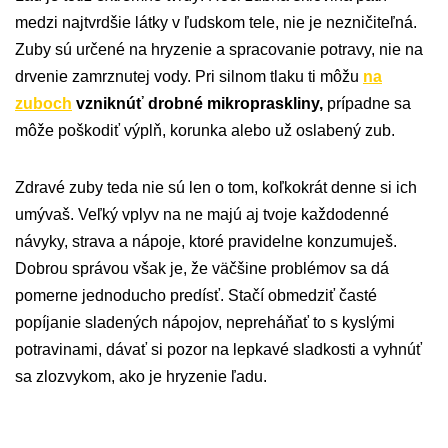
medzi najtvrdšie látky v ľudskom tele, nie je nezničiteľná.
Zuby sú určené na hryzenie a spracovanie potravy, nie na
drvenie zamrznutej vody. Pri silnom tlaku ti môžu
na
zuboch
vzniknúť drobné mikropraskliny,
prípadne sa
môže poškodiť výplň, korunka alebo už oslabený zub.
Zdravé zuby teda nie sú len o tom, koľkokrát denne si ich
umývaš. Veľký vplyv na ne majú aj tvoje každodenné
návyky, strava a nápoje, ktoré pravidelne konzumuješ.
Dobrou správou však je, že väčšine problémov sa dá
pomerne jednoducho predísť. Stačí obmedziť časté
popíjanie sladených nápojov, nepreháňať to s kyslými
potravinami, dávať si pozor na lepkavé sladkosti a vyhnúť
sa zlozvykom, ako je hryzenie ľadu.