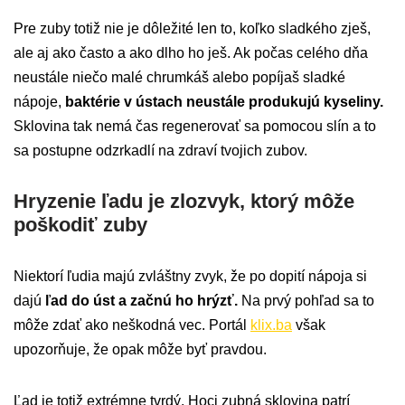
Pre zuby totiž nie je dôležité len to, koľko sladkého zješ,
ale aj ako často a ako dlho ho ješ. Ak počas celého dňa
neustále niečo malé chrumkáš alebo popíjaš sladké
nápoje,
baktérie v ústach neustále produkujú kyseliny.
Sklovina tak nemá čas regenerovať sa pomocou slín a to
sa postupne odzrkadlí na zdraví tvojich zubov.
Hryzenie ľadu je zlozvyk, ktorý môže
poškodiť zuby
Niektorí ľudia majú zvláštny zvyk, že po dopití nápoja si
dajú
ľad do úst a začnú ho hrýzť.
Na prvý pohľad sa to
môže zdať ako neškodná vec. Portál
klix.ba
však
upozorňuje, že opak môže byť pravdou.
Ľad je totiž extrémne tvrdý. Hoci zubná sklovina patrí