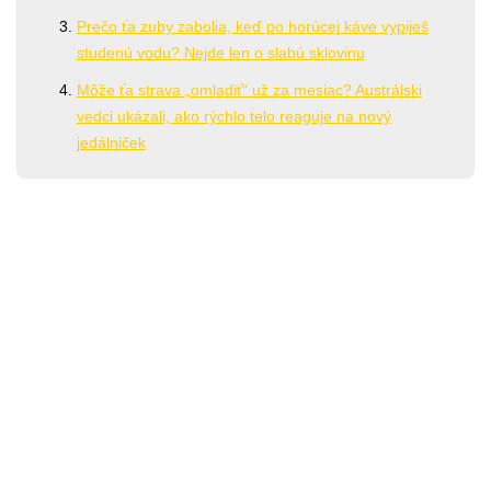
Prečo ťa zuby zabolia, keď po horúcej káve vypiješ
studenú vodu? Nejde len o slabú sklovinu
Môže ťa strava „omladiť“ už za mesiac? Austrálski
vedci ukázali, ako rýchlo telo reaguje na nový
jedálniček