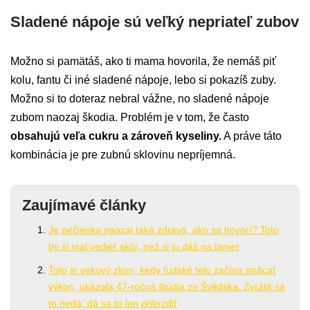
Sladené nápoje sú veľký nepriateľ zubov
Možno si pamätáš, ako ti mama hovorila, že nemáš piť
kolu, fantu či iné sladené nápoje, lebo si pokazíš zuby.
Možno si to doteraz nebral vážne, no sladené nápoje
zubom naozaj škodia. Problém je v tom, že často
obsahujú veľa cukru a zároveň kyseliny.
A práve táto
kombinácia je pre zubnú sklovinu nepríjemná.
Zaujímavé články
Je pečienka naozaj taká zdravá, ako sa hovorí? Toto
by si mal vedieť skôr, než si ju dáš na tanier
Toto je vekový zlom, kedy ľudské telo začína strácať
výkon, ukázala 47-ročná štúdia zo Švédska. Zvrátiť sa
to nedá, dá sa to len pribrzdiť