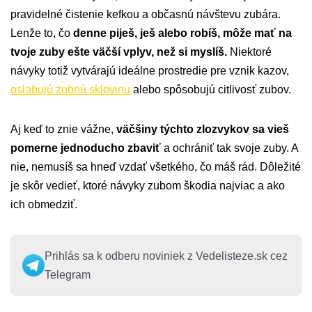
pravidelné čistenie kefkou a občasnú návštevu zubára.
Lenže to, čo
denne piješ, ješ alebo robíš, môže mať na
tvoje zuby ešte väčší vplyv, než si myslíš.
Niektoré
návyky totiž vytvárajú ideálne prostredie pre vznik kazov,
oslabujú zubnú sklovinu
alebo spôsobujú citlivosť zubov.
Aj keď to znie vážne,
väčšiny týchto zlozvykov sa vieš
pomerne jednoducho zbaviť
a ochrániť tak svoje zuby. A
nie, nemusíš sa hneď vzdať všetkého, čo máš rád. Dôležité
je skôr vedieť, ktoré návyky zubom škodia najviac a ako
ich obmedziť.
Prihlás sa k odberu noviniek z Vedelisteze.sk cez
Telegram