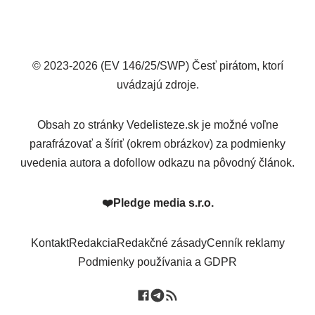
© 2023-2026 (EV 146/25/SWP) Česť pirátom, ktorí
uvádzajú zdroje.
Obsah zo stránky Vedelisteze.sk je možné voľne
parafrázovať a šíriť (okrem obrázkov) za podmienky
uvedenia autora a dofollow odkazu na pôvodný článok.
❤️
Pledge media s.r.o.
Kontakt
Redakcia
Redakčné zásady
Cenník reklamy
Podmienky používania a GDPR