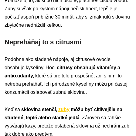
Pomôže aj to, ak si po nich ústa vypláchneš čistou vodou.
Zuby si však po kyslom nápoji nečisti hneď, lepšie je
počkať aspoň približne 30 minút, aby si zmäknutú sklovinu
zbytočne nedráždil kefkou.
Nepreháňaj to s citrusmi
Podobne ako sladené nápoje, aj citrusové ovocie
obsahuje kyseliny. Hoci
citrusy obsahujú vitamíny a
antioxidanty,
ktoré sú pre telo prospešné, ani s nimi to
netreba preháňať. Ich prirodzené kyseliny môžu pri častej
konzumácii oslabovať zubnú sklovinu.
Keď sa
sklovina stenčí,
zuby
môžu byť citlivejšie na
studené, teplé alebo sladké jedlá.
Zároveň sa ľahšie
vytvárajú kazy, pretože oslabená sklovina už nechráni zub
tak dobre ako predtým.