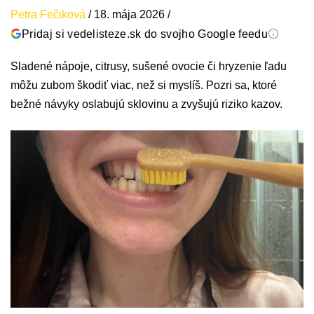
Petra Fečiková
/
18. mája 2026
/
Pridaj si vedelisteze.sk do svojho Google feedu
Sladené nápoje, citrusy, sušené ovocie či hryzenie ľadu
môžu zubom škodiť viac, než si myslíš. Pozri sa, ktoré
bežné návyky oslabujú sklovinu a zvyšujú riziko kazov.