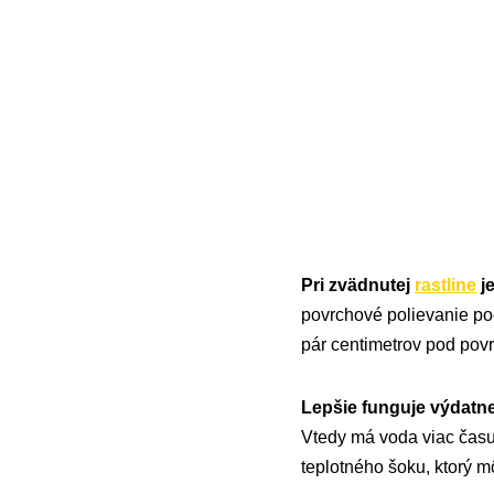
Pri zvädnutej
rastline
j
povrchové polievanie po
pár centimetrov pod pov
Lepšie funguje výdatnej
Vtedy má voda viac času 
teplotného šoku, ktorý m