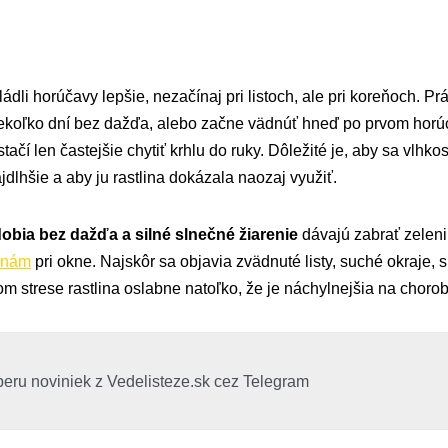
ládli horúčavy lepšie, nezačínaj pri listoch, ale pri koreňoch. P
 niekoľko dní bez dažďa, alebo začne vädnúť hneď po prvom hor
tačí len častejšie chytiť krhlu do ruky. Dôležité je, aby sa vlhko
jdlhšie a aby ju rastlina dokázala naozaj využiť.
obia bez dažďa a silné slnečné žiarenie
dávajú zabrať zelen
linám
pri okne. Najskôr sa objavia zvädnuté listy, suché okraje, s
om strese rastlina oslabne natoľko, že je náchylnejšia na choro
beru noviniek z Vedelisteze.sk cez Telegram