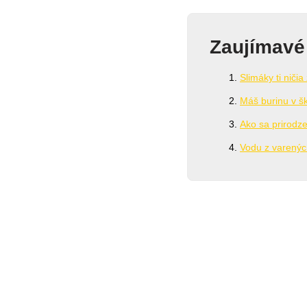
Zaujímavé
Slimáky ti niči
Máš burinu v šk
Ako sa prirodze
Vodu z varených