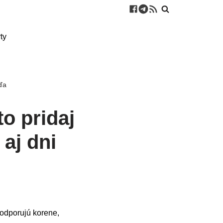
ty
žďa
to pridaj
aj dni
Podporujú korene,