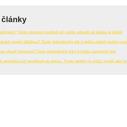
 články
a záhradu? Tento obyčajný prášok ich môže odradiť od šalátu aj jahôd
árach medzi dlažbou? Tento jednoduchý trik ti môže ušetriť hodiny prá
ne zbaviť komárov? Tieto jednoduché triky ti môžu zachrániť leto
 zemiakov už nevylievaj do drezu. Tvoje rastliny ju môžu využiť ako p