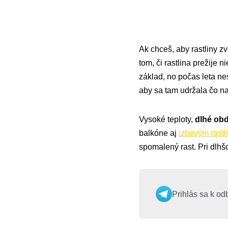
Ak chceš, aby rastliny zv
tom, či rastlina prežije
základ, no počas leta nes
aby sa tam udržala čo na
Vysoké teploty,
dlhé obd
balkóne aj
izbovým rast
spomalený rast. Pri dlhš
Prihlás sa k od