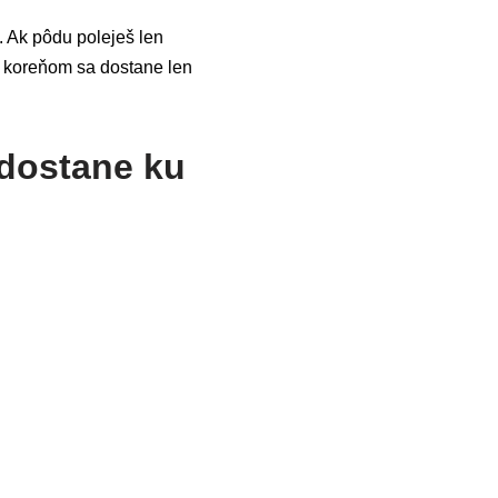
. Ak pôdu poleješ len
ku koreňom sa dostane len
 dostane ku