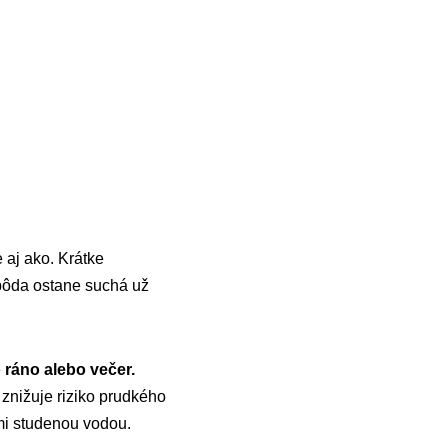
le aj ako. Krátke
 pôda ostane suchá už
 ráno alebo večer.
 znižuje riziko prudkého
ľmi studenou vodou.