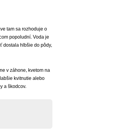
ráve tam sa rozhoduje o
úcom popoludní. Voda je
sť dostala hlbšie do pôdy,
ine v záhone, kvetom na
labšie kvitnutie alebo
by a škodcov.