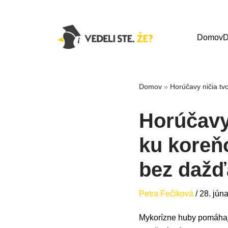
Domov
D
Domov
»
Horúčavy ničia tv
Horúčavy 
ku koreň
bez dažď
Petra Fečiková
/
28. jún
Mykorízne huby pomáhajú