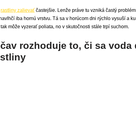
ú
rastliny zalievať
častejšie. Lenže práve tu vzniká častý problém
navlhčí iba hornú vrstvu. Tá sa v horúcom dni rýchlo vysuší a 
tak môže vyzerať poliata, no v skutočnosti stále trpí suchom.
čav rozhoduje to, či sa voda
stliny