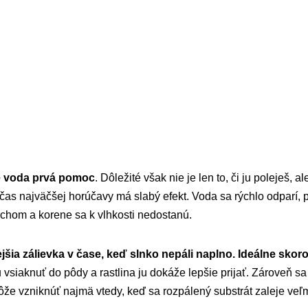
e voda prvá pomoc
. Dôležité však nie je len to, či ju poleješ, a
čas najväčšej horúčavy má slabý efekt. Voda sa rýchlo odparí,
rchom a korene sa k vlhkosti nedostanú.
šia zálievka v čase, keď slnko nepáli naplno. Ideálne skoro
vsiaknuť do pôdy a rastlina ju dokáže lepšie prijať. Zároveň sa
ôže vzniknúť najmä vtedy, keď sa rozpálený substrát zaleje ve