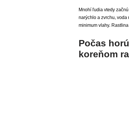
Mnohí ľudia vtedy začn
narýchlo a zvrchu, voda 
minimum vlahy. Rastlina 
Počas horú
koreňom ra