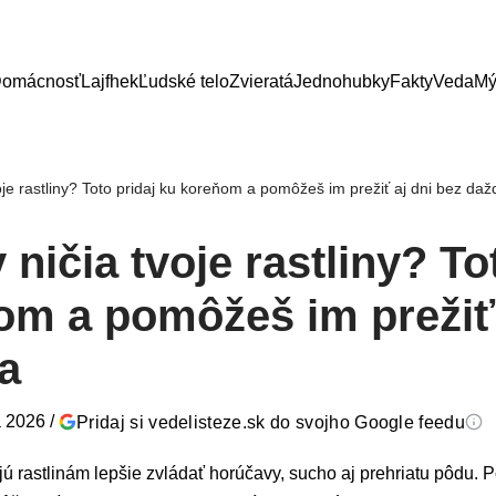
omácnosť
Lajfhek
Ľudské telo
Zvieratá
Jednohubky
Fakty
Veda
Mý
oje rastliny? Toto pridaj ku koreňom a pomôžeš im prežiť aj dni bez da
ničia tvoje rastliny? To
om a pomôžeš im prežiť 
a
a 2026
/
Pridaj si vedelisteze.sk do svojho Google feedu
 rastlinám lepšie zvládať horúčavy, sucho aj prehriatu pôdu. 