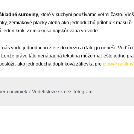
ákladné suroviny,
ktoré v kuchyni používame veľmi často. Vieš 
aky, zemiakové placky alebo ako jednoduchú prílohu k mäsu či 
 jeden krok. Zemiaky sa najskôr varia vo vode.
 nás vodu jednoducho zleje do drezu a ďalej ju nerieši. Veď č
Lenže práve táto nenápadná tekutina môže mať ešte jedno prakt
poslúžiť ako jednoduchá doplnková zálievka pre
izbové rastliny
beru noviniek z Vedelisteze.sk cez Telegram