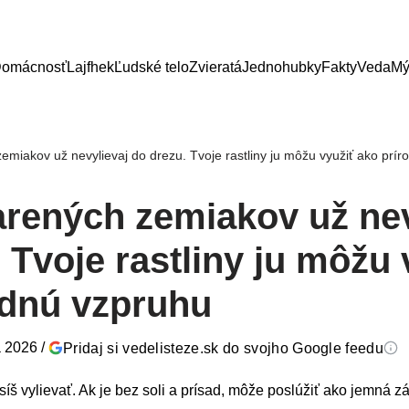
omácnosť
Lajfhek
Ľudské telo
Zvieratá
Jednohubky
Fakty
Veda
Mý
emiakov už nevylievaj do drezu. Tvoje rastliny ju môžu využiť ako prí
arených zemiakov už nev
 Tvoje rastliny ju môžu 
odnú vzpruhu
a 2026
/
Pridaj si vedelisteze.sk do svojho Google feedu
 vylievať. Ak je bez soli a prísad, môže poslúžiť ako jemná zá