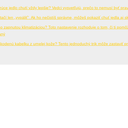
orúce jedlo chutí vždy lepšie? Vedci vysvetľujú, prečo to nemusí byť pra
tačí len „vypáliť“. Ak ho nečistíš správne, môžeš pokaziť chuť jedla aj skr
o zapnutou klimatizáciou? Toto nastavenie rozhoduje o tom, či ti pomô
aný
škodenú kabelku z umelej kože? Tento jednoduchý trik môže zastaviť pr