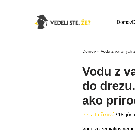
Domov
D
Domov
»
Vodu z varených z
Vodu z v
do drezu.
ako prír
Petra Fečiková
/
18. jún
Vodu zo zemiakov nemusíš