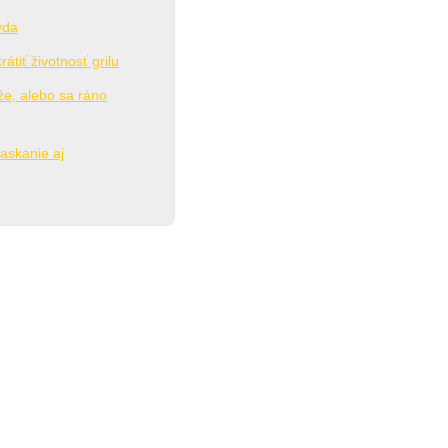
vda
átiť životnosť grilu
že, alebo sa ráno
askanie aj