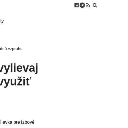
ty
rodnú vzpruhu
ylievaj
využiť
lievka pre izbové