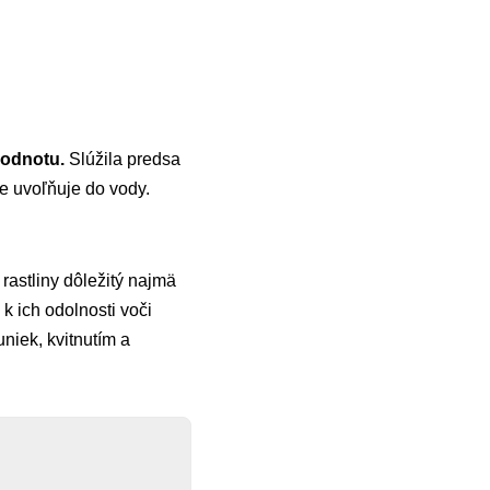
hodnotu.
Slúžila predsa
e uvoľňuje do vody.
e rastliny dôležitý najmä
k ich odolnosti voči
niek, kvitnutím a