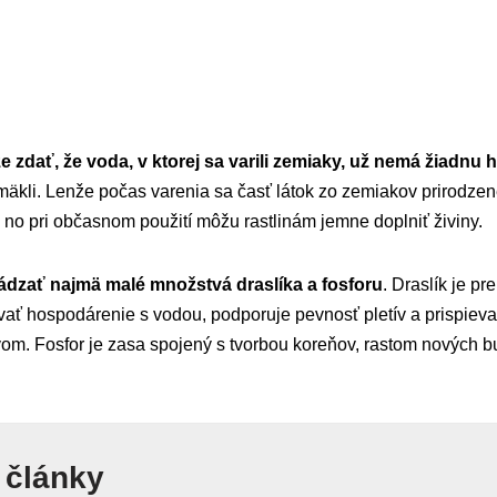
 zdať, že voda, v ktorej sa varili zemiaky, už nemá žiadnu 
mäkli. Lenže počas varenia sa časť látok zo zemiakov prirodzen
no pri občasnom použití môžu rastlinám jemne doplniť živiny.
dzať najmä malé množstvá draslíka a fosforu
. Draslík je pr
ať hospodárenie s vodou, podporuje pevnosť pletív a prispieva 
om. Fosfor je zasa spojený s tvorbou koreňov, rastom nových bu
 články