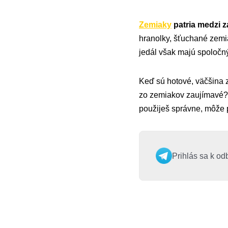
Zemiaky
patria medzi z
hranolky, šťuchané zemi
jedál však majú spoločný
Keď sú hotové, väčšina z
zo zemiakov zaujímavé? 
použiješ správne, môže 
Prihlás sa k od