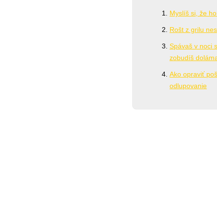
Myslíš si, že h
Rošt z grilu nes
Spávaš v noci s
zobudíš dolám
Ako opraviť po
odlupovanie