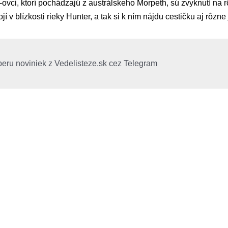
-ovci, ktorí pochádzajú z austrálskeho Morpeth, sú zvyknutí na
jí v blízkosti rieky Hunter, a tak si k ním nájdu cestičku aj rôzn
beru noviniek z Vedelisteze.sk cez Telegram