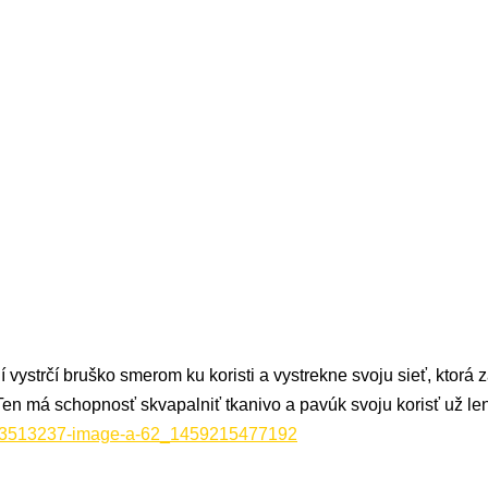
 vystrčí bruško smerom ku koristi a vystrekne svoju sieť, ktorá 
en má schopnosť skvapalniť tkanivo a pavúk svoju korisť už len