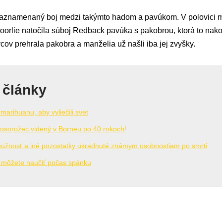
je zaznamenaný boj medzi takýmto hadom a pavúkom. V polovici 
orlie natočila súboj Redback pavúka s pakobrou, ktorá to nakon
cov prehrala pakobra a manželia už našli iba jej zvyšky.
 články
marihuanu, aby vyliečili svet
osorožec videný v Borneu po 40 rokoch!
žnosť a iné pozostatky ukradnuté známym osobnostiam po smrti
sa môžete naučiť počas spánku