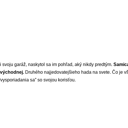
i svoju garáž, naskytol sa im pohľad, aký nikdy predtým.
Samic
y východnej.
Druhého najjedovatejšieho hada na svete. Čo je v
vysporiadania sa” so svojou korisťou.