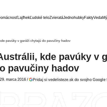
omácnosť
Lajfhek
Ľudské telo
Zvieratá
Jednohubky
Fakty
Veda
Mý
i, kde pavúky v garáži chytajú do pavučiny hadov
 Austrálii, kde pavúky v 
do pavučiny hadov
29. marca 2016
/
Pridaj si vedelisteze.sk do svojho Google