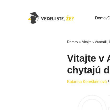
Domov
D
Domov
»
Vitajte v Austráli
Vitajte v
chytajú 
Katarína Kereškéniová
/