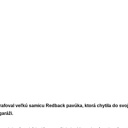
rafoval veľkú samicu Redback pavúka, ktorá chytila do svo
garáži.