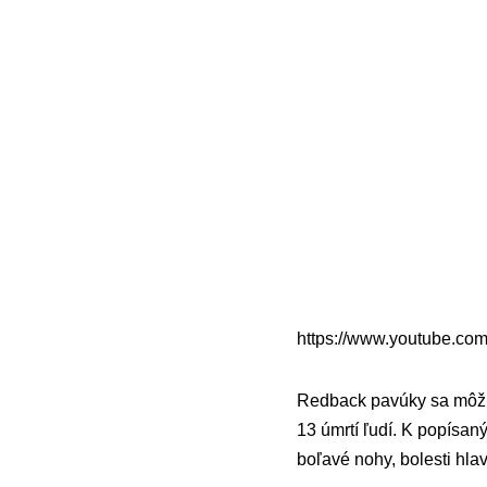
https://www.youtube.c
Redback pavúky sa môž
13 úmrtí ľudí. K popísa
boľavé nohy, bolesti hlav