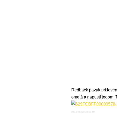
Redback pavúk pri lovení
omotá a napustí jedom. T
img:i.dailymail.co.uk