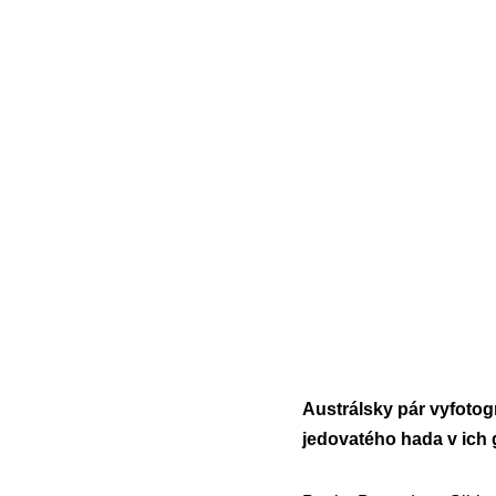
Austrálsky pár vyfotog
jedovatého hada v ich 