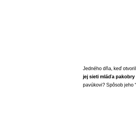
Jedného dňa, keď otvoril
jej sieti mláďa pakobr
pavúkovi? Spôsob jeho “