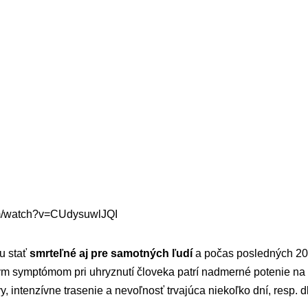
om/watch?v=CUdysuwlJQI
u stať
smrteľné aj pre samotných ľudí
a počas posledných 20
ným symptómom pri uhryznutí človeka patrí nadmerné potenie na
y, intenzívne trasenie a nevoľnosť trvajúca niekoľko dní, resp. d