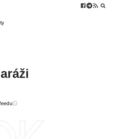
ty
garáži
 feedu