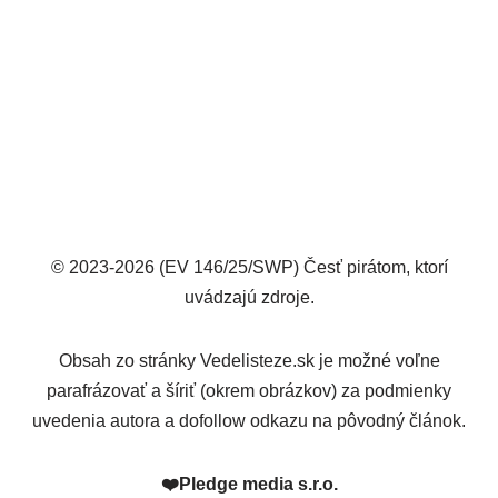
© 2023-2026 (EV 146/25/SWP) Česť pirátom, ktorí
uvádzajú zdroje.
Obsah zo stránky Vedelisteze.sk je možné voľne
parafrázovať a šíriť (okrem obrázkov) za podmienky
uvedenia autora a dofollow odkazu na pôvodný článok.
❤️
Pledge media s.r.o.