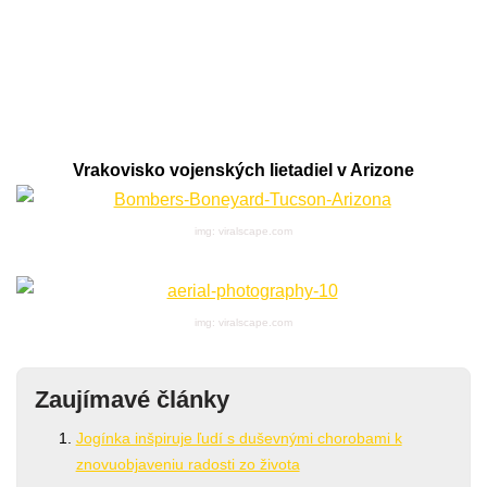
Vrakovisko vojenských lietadiel v Arizone
img: viralscape.com
img: viralscape.com
Zaujímavé články
Jogínka inšpiruje ľudí s duševnými chorobami k
znovuobjaveniu radosti zo života