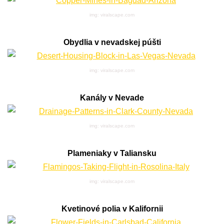
img: viralscape.com
Obydlia v nevadskej púšti
img: viralscape.com
Kanály v Nevade
img: viralscape.com
Plameniaky v Taliansku
img: viralscape.com
Kvetinové polia v Kalifornii