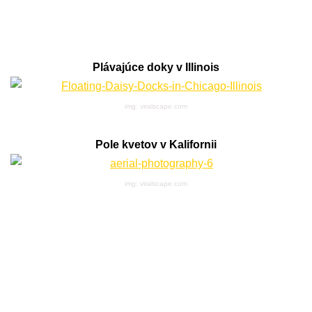
Plávajúce doky v Illinois
img: viralscape.com
Pole kvetov v Kalifornii
img: viralscape.com