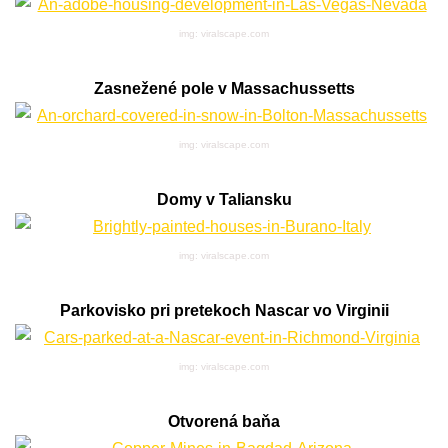
img: viralscape.com
Zasnežené pole v Massachussetts
img: viralscape.com
Domy v Taliansku
img: viralscape.com
Parkovisko pri pretekoch Nascar vo Virginii
img: viralscape.com
Otvorená baňa