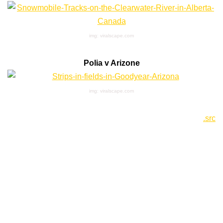
img: viralscape.com
Polia v Arizone
img: viralscape.com
.src