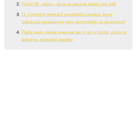
Trend 30. rokov – bizarné okenné klietky pre deti
11 cynických ilustrácií mexického umelca, ktoré
zobrazujú nepriaznivý vplyv technológií na spoločnosť
Podľa vedy máme pracovať len 4 dni v týždni, môže to
dokonca zachrániť planétu