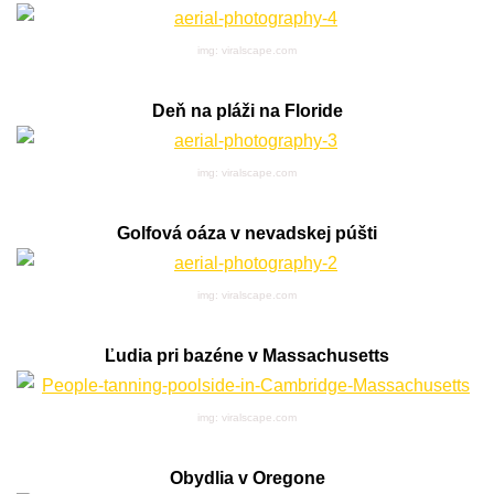
img: viralscape.com
Deň na pláži na Floride
img: viralscape.com
Golfová oáza v nevadskej púšti
img: viralscape.com
Ľudia pri bazéne v Massachusetts
img: viralscape.com
Obydlia v Oregone