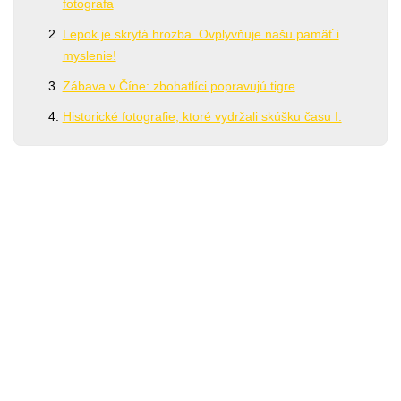
fotografa
Lepok je skrytá hrozba. Ovplyvňuje našu pamäť i
myslenie!
Zábava v Číne: zbohatlíci popravujú tigre
Historické fotografie, ktoré vydržali skúšku času I.