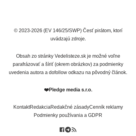
© 2023-2026 (EV 146/25/SWP) Česť pirátom, ktorí
uvádzajú zdroje.
Obsah zo stránky Vedelisteze.sk je možné voľne
parafrázovať a šíriť (okrem obrázkov) za podmienky
uvedenia autora a dofollow odkazu na pôvodný článok.
❤️
Pledge media s.r.o.
Kontakt
Redakcia
Redakčné zásady
Cenník reklamy
Podmienky používania a GDPR