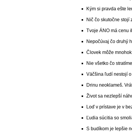
Kým si pravda ešte le
Nič čo skutočne stojí
Tvoje ÁNO má cenu ib
Nepočúvaj čo druhý hov
Človek môže mnohokrá
Nie všetko čo stratíme 
Väčšina ľudí nestojí
Drinu neoklameš. Vráti 
Život sa nezlepší náh
Loď v prístave je v be
Ľudia súcitia so smoli
S budíkom je lepšie 