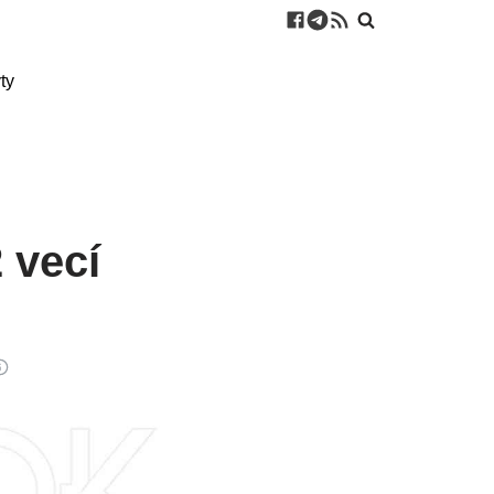
ty
 vecí