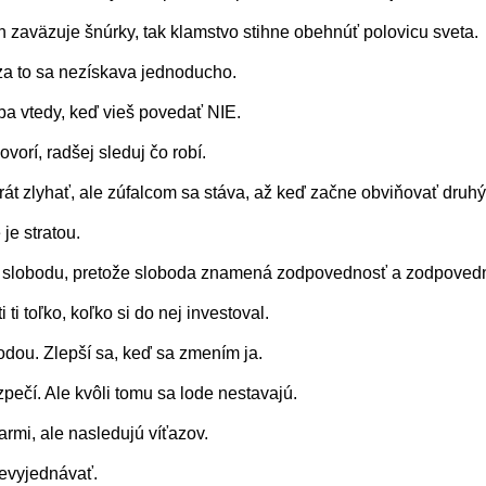
n zaväzuje šnúrky, tak klamstvo stihne obehnúť polovicu sveta.
 za to sa nezískava jednoducho.
a vtedy, keď vieš povedať NIE.
orí, radšej sleduj čo robí.
t zlyhať, ale zúfalcom sa stáva, až keď začne obviňovať druhý
je stratou.
 o slobodu, pretože sloboda znamená zodpovednosť a zodpovedno
ti toľko, koľko si do nej investoval.
odou. Zlepší sa, keď sa zmením ja.
zpečí. Ale kvôli tomu sa lode nestavajú.
armi, ale nasledujú víťazov.
nevyjednávať.