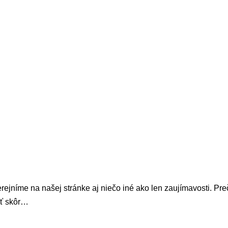
ejníme na našej stránke aj niečo iné ako len zaujímavosti. Prečí
eť skôr…