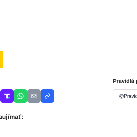
Pravidlá
©
Pravi
aujímať: