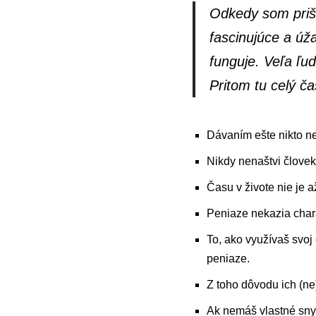
Odkedy som prišie
fascinujúce a úž
funguje. Veľa ľud
Pritom tu celý č
Dávaním ešte nikto ne
Nikdy nenaštvi človeka,
Času v živote nie je a
Peniaze nekazia charak
To, ako využívaš svoj 
peniaze.
Z toho dôvodu ich (n
Ak nemáš vlastné sny, 