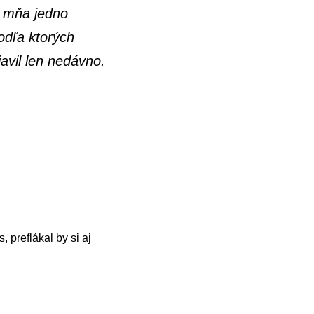
re mňa jedno
odľa ktorých
javil len nedávno.
 preflákal by si aj