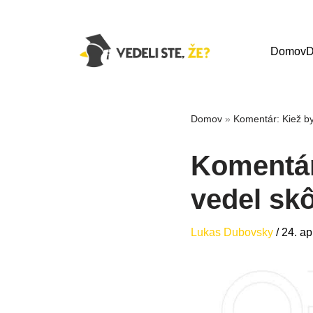
Domov
D
Domov
»
Komentár: Kiež b
Komentár
vedel sk
Lukas Dubovsky
/
24. ap