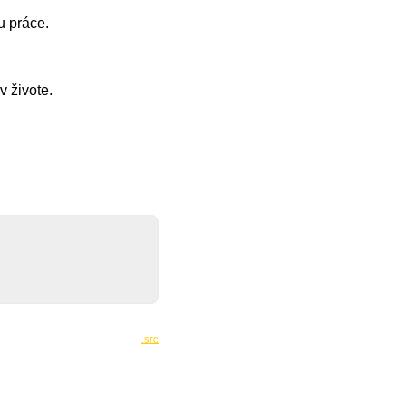
u práce.
v živote.
.src