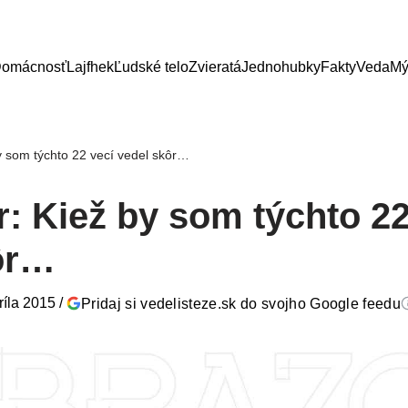
omácnosť
Lajfhek
Ľudské telo
Zvieratá
Jednohubky
Fakty
Veda
Mý
y som týchto 22 vecí vedel skôr…
: Kiež by som týchto 22
ôr…
ríla 2015
/
Pridaj si vedelisteze.sk do svojho Google feedu