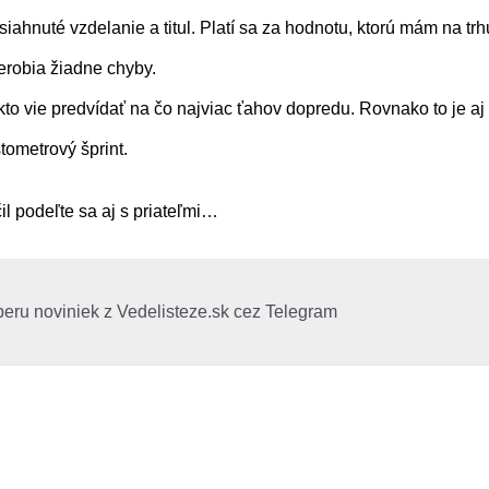
iahnuté vzdelanie a titul. Platí sa za hodnotu, ktorú mám na trh
nerobia žiadne chyby.
to vie predvídať na čo najviac ťahov dopredu. Rovnako to je aj 
stometrový šprint.
l podeľte sa aj s priateľmi…
beru noviniek z Vedelisteze.sk cez Telegram