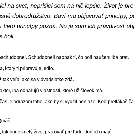
l na svet, neprišiel som na nič lepšie. Život je p
asné dobrodružstvo. Baví ma objavovať princípy, p
í tieto princípy pozná. No ja som ich pravdivosť ob
as boli…
schudobnel. Schudobneli naopak tí, čo boli naučení iba brať.
 ktorý ti pripravuje jedlo.
ž tak veľa, ako sa v dvadsiatke zdá.
ter, iba odhaľujú vlastnosti, ktoré už človek má.
čas je odrazom toho, ako by si využil peniaze. Keď preflákaš čas,
e)máš.
tak budeš celý život pracovať pre ľudí, ktorí ich majú.