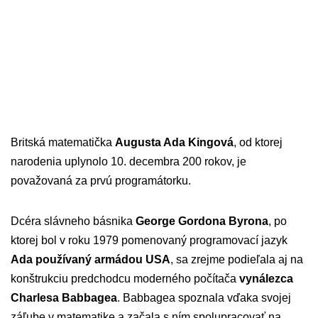
Britská matematička
Augusta Ada Kingová
, od ktorej
narodenia uplynolo 10. decembra 200 rokov, je
považovaná za prvú
programátorku.
D
céra slávneho básnika
George Gordona Byrona
, po
ktorej bol v roku 1979 pomenovaný programovací jazyk
Ada
používaný armádou USA
, sa zrejme podieľala aj na
konštrukciu predchodcu moderného počítača
vynálezca
Charlesa Babbagea
.
Babbagea spoznala vďaka svojej
záľube v matematike a začala s ním spolupracovať na