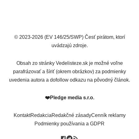
© 2023-2026 (EV 146/25/SWP) Česť pirátom, ktorí
uvádzajú zdroje.
Obsah zo stránky Vedelisteze.sk je možné voľne
parafrázovať a šíriť (okrem obrázkov) za podmienky
uvedenia autora a dofollow odkazu na pôvodný článok.
❤️
Pledge media s.r.o.
Kontakt
Redakcia
Redakčné zásady
Cenník reklamy
Podmienky používania a GDPR