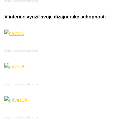
img: businessinsider.com
V interiéri využil svoje dizajnérske schopnosti
img: businessinsider.com
img: businessinsider.com
img: businessinsider.com