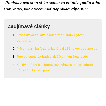
“Predstavoval som si, že sedím vo vnútri a podľa toho
som vedel, kde chcem mať napríklad kúpeľňu.”
Zaujímavé články
Francúzsko zakázalo supermarketom plytvať
potravinami
Príbeh parníku Arabia, ktorý bol 131 rokov pod zemou
Toto sa stane ak budeš piť 30 dní len čistú vodu
Každý deň sa bezdomovcovi zdravila, až jej jedného
dňa strčil do ruky papier