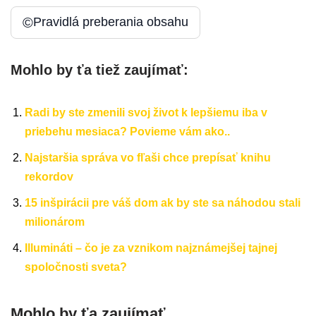
©
Pravidlá preberania obsahu
Mohlo by ťa tiež zaujímať:
Radi by ste zmenili svoj život k lepšiemu iba v
priebehu mesiaca? Povieme vám ako..
Najstaršia správa vo fľaši chce prepísať knihu
rekordov
15 inšpirácii pre váš dom ak by ste sa náhodou stali
milionárom
Illumináti – čo je za vznikom najznámejšej tajnej
spoločnosti sveta?
Mohlo by ťa zaujímať