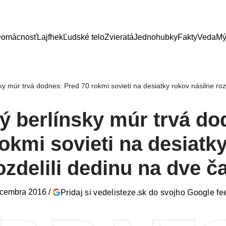
omácnosť
Lajfhek
Ľudské telo
Zvieratá
Jednohubky
Fakty
Veda
Mý
y múr trvá dodnes: Pred 70 rokmi sovieti na desiatky rokov násilne rozd
ý berlínsky múr trvá do
okmi sovieti na desiatk
ozdelili dedinu na dve ča
ecembra 2016
/
Pridaj si vedelisteze.sk do svojho Google f