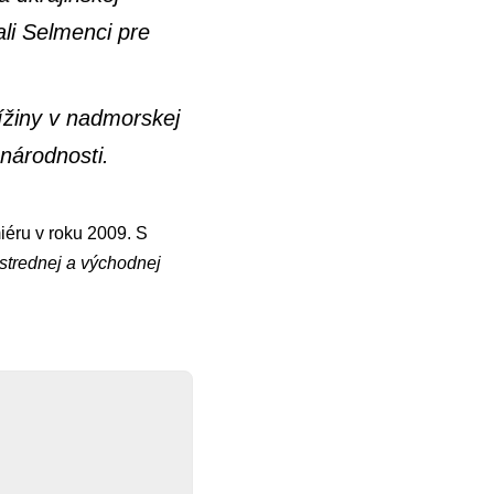
li Selmenci pre
ížiny v nadmorskej
národnosti.
iéru v roku 2009. S
strednej a východnej