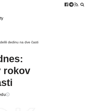
ty
elili dedinu na dve časti
dnes:
y rokov
sti
eedu