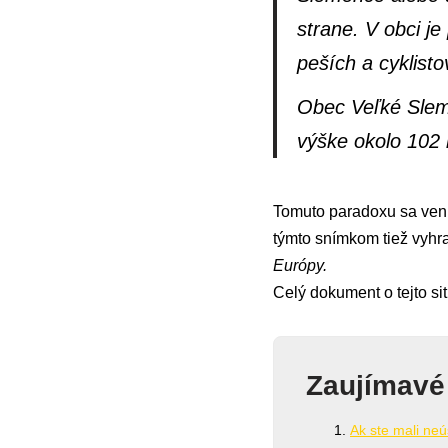
strane. V obci j
peších a cyklist
Obec Veľké Sleme
výške okolo 102 
Tomuto paradoxu sa venuj
týmto snímkom tiež vyhr
Európy.
Celý dokument o tejto sit
Zaujímavé
Ak ste mali neú