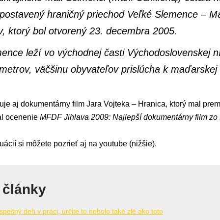
e postavený hraničný priechod Veľké Slemence – Ma
ov, ktorý bol otvorený 23. decembra 2005.
nce leží vo východnej časti Východoslovenskej n
metrov, väčšinu obyvateľov prislúcha k maďarskej 
e aj dokumentárny film Jara Vojteka – Hranica, ktorý mal prem
al ocenenie
MFDF Jihlava 2009: Najlepší dokumentárny film zo 
uácií si môžete pozrieť aj na youtube (nižšie).
 články
spešný deň v práci, určite to nebolo také zlé ako toto