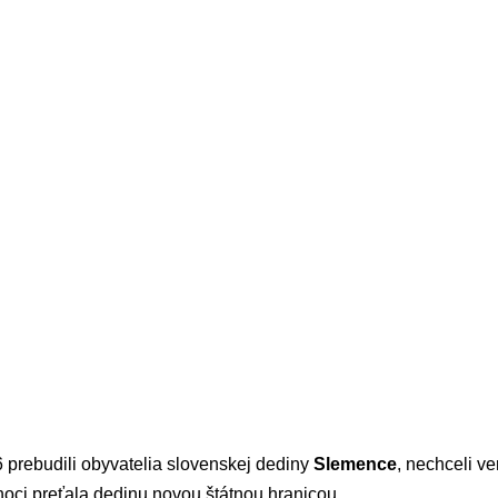
 prebudili obyvatelia slovenskej dediny
Slemence
, nechceli ve
ci preťala dedinu novou štátnou hranicou.