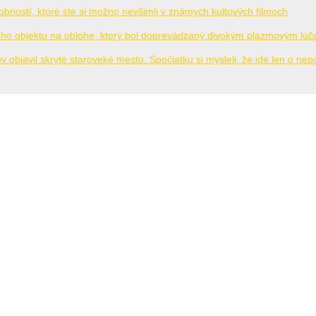
bností, ktoré ste si možno nevšimli v známych kultových filmoch
o objektu na oblohe, ktorý bol doprevádzaný divokým plazmovým lú
 objavil skryté staroveké mesto. Spočiatku si mysleli, že ide len o ne