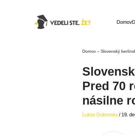
Domov
D
Domov
»
Slovenský berlínsk
Slovensk
Pred 70 r
násilne r
Lukas Dubovsky
/
19. d