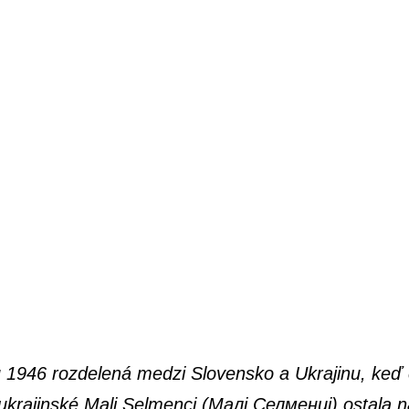
 1946 rozdelená medzi Slovensko a Ukrajinu, keď
krajinské Mali Selmenci (Малі Селменці) ostala na