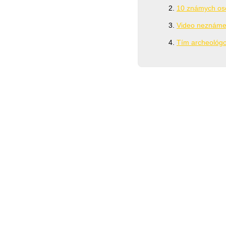
10 známych oso
Video neznámeh
Tím archeológov