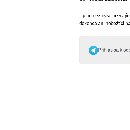
Úplne nezmyselne vytýčen
dokonca ani nebožtíci na
Prihlás sa k od