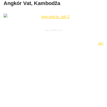
Angkór Vat, Kambodža
img: thrillist.com
.src