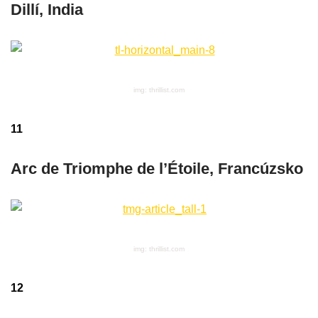
Dillí, India
img: thrillist.com
11
Arc de Triomphe de l’Étoile, Francúzsko
img: thrillist.com
12