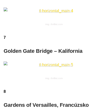
img: thrillist.com
7
Golden Gate Bridge – Kalifornia
img: thrillist.com
8
Gardens of Versailles, Francúzsko