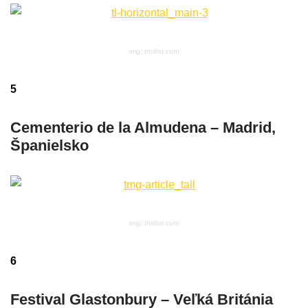
img: thrillist.com
5
Cementerio de la Almudena – Madrid,
Španielsko
img: thrillist.com
6
Festival Glastonbury – Veľká Británia