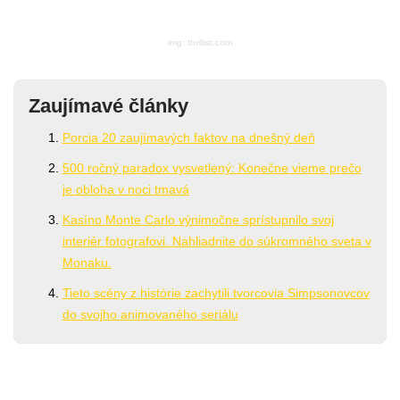
img: thrillist.com
Zaujímavé články
Porcia 20 zaujímavých faktov na dnešný deň
500 ročný paradox vysvetlený: Konečne vieme prečo
je obloha v noci tmavá
Kasíno Monte Carlo výnimočne sprístupnilo svoj
interiér fotografovi. Nahliadnite do súkromného sveta v
Monaku.
Tieto scény z histórie zachytili tvorcovia Simpsonovcov
do svojho animovaného seriálu