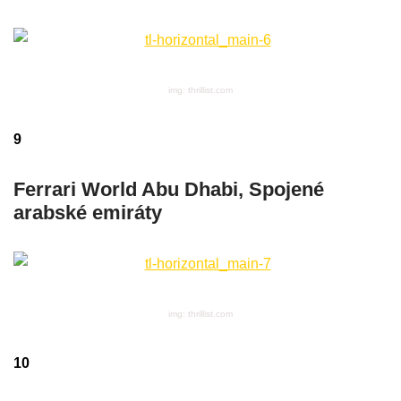
img: thrillist.com
9
Ferrari World Abu Dhabi, Spojené
arabské emiráty
img: thrillist.com
10