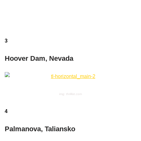
3
Hoover Dam, Nevada
img: thrillist.com
4
Palmanova, Taliansko