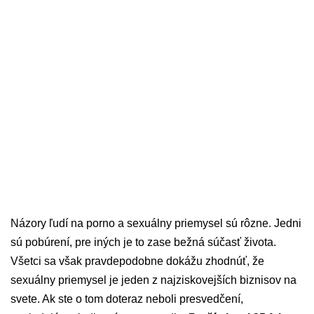
Názory ľudí na porno a sexuálny priemysel sú rôzne. Jedni
sú pobúrení, pre iných je to zase bežná súčasť života.
Všetci sa však pravdepodobne dokážu zhodnúť, že
sexuálny priemysel je jeden z najziskovejších biznisov na
svete. Ak ste o tom doteraz neboli presvedčení,