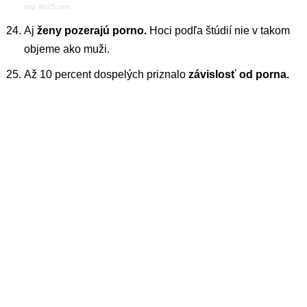
img: list25.com
Aj
ženy pozerajú porno.
Hoci podľa štúdií nie v takom
objeme ako muži.
Až 10 percent dospelých priznalo
závislosť od porna.