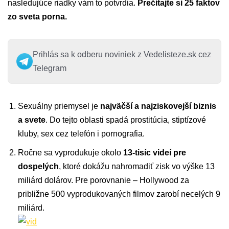
nasledujúce riadky vám to potvrdia.
Prečítajte si 25 faktov
zo sveta porna.
Prihlás sa k odberu noviniek z Vedelisteze.sk cez
Telegram
Sexuálny priemysel je
najväčší a najziskovejší biznis
a svete
. Do tejto oblasti spadá prostitúcia, stiptízové
kluby, sex cez telefón i pornografia.
Ročne sa vyprodukuje okolo
13-tisíc videí pre
dospelých
, ktoré dokážu nahromadiť zisk vo výške 13
miliárd dolárov. Pre porovnanie – Hollywood za
približne 500 vyprodukovaných filmov zarobí necelých 9
miliárd.