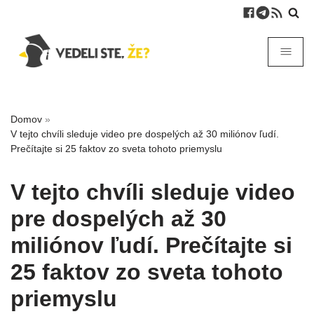
Domov
»
V tejto chvíli sleduje video pre dospelých až 30 miliónov ľudí.
Prečítajte si 25 faktov zo sveta tohoto priemyslu
V tejto chvíli sleduje video
pre dospelých až 30
miliónov ľudí. Prečítajte si
25 faktov zo sveta tohoto
priemyslu